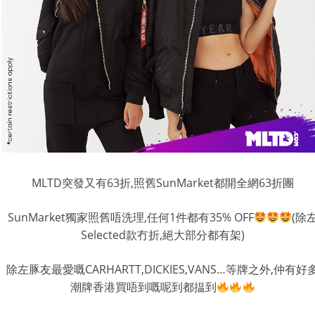
MLTD突發又有63折,照舊SunMarket都開全網63折團
SunMarket獨家照舊唔洗理,任何1件都有35% OFF
(除
Selected款冇折,絕大部分都有架)
除左豚友最愛嘅CARHARTT,DICKIES,VANS…等牌之外,仲有好
潮牌香港買唔到嘅呢到都揾到