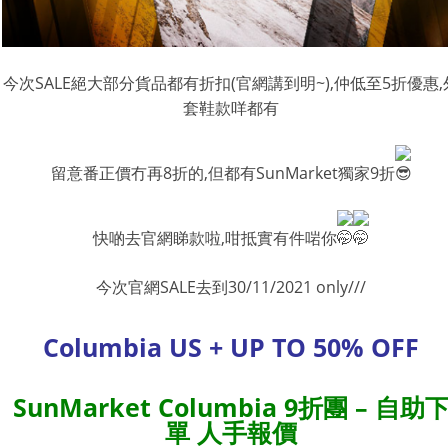
今次SALE絕大部分貨品都有折扣(官網講到明~),仲低至5折優惠,
套鞋款咩都有
留意番正價冇再8折的,但都有SunMarket獨家9折
快啲去官網睇款啦,咁抵實有件啱你
今次官網SALE去到30/11/2021 only///
Columbia US + UP TO 50% OFF
SunMarket Columbia 9折團 – 自助
單 人手報價