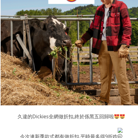
久違的Dickies全網做折扣,終於係黑五回歸啦
今次連新季款式都有做折扣,平時最多得9折咋