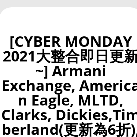
[CYBER MONDAY
2021大整合即日更
~] Armani
Exchange, Americ
n Eagle, MLTD,
Clarks, Dickies,Ti
berland(更新為6折)