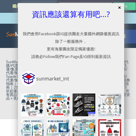
國外網購最新資訊
資訊應該還算有用吧...?
我們會用Facebook跟IG提供團友大量國外網購優惠資訊
除了一般服務外，
更有海量團友限定獨家優惠!
請務必Follow我們Fan Page及IG得到最新資訊
SunMarket 代購．代運．代寄
»
Black Friday Sale 2019
»
Cole Haan官網代
購/代運/集運服務指南 | 5折起SALE + 額外9折優惠
»
Columbia官網代購/代
運/集運服務指南 | 6折起 Memorial Sale加額外9折優惠
»
Dickies官網代購/
代運/集運服務指南 | Black Friday 30% OFF Sale加額外9折優惠
»
Kate
Spade官網代購/代運/集運服務指南 | Sale貨品再6折優惠
»
Levi's官網代購/
sunmarket_int
代運/集運服務指南 | 全網貨品獨家85折優惠
»
MLTD官網代購/代運/集運服務
指南 | 包括G shcok全網65折優惠
»
Ralph Lauren官網代購/代運/集運服務指
南 | 2025年 Black Friday Sale
»
Superdry官網代購/代運/集運服務指南 | 5
折起優惠新增1000+貨品
»
Tommy Hilfiger官網代購/代運/集運服務指南 | 所
有貨品5折加85折優惠
»
US - Brook Brothers
»
今日團購
»
獨家優惠
»
精選貨
品
»
美國代購代運
»
美國轉運
»
英國代運
最新消息