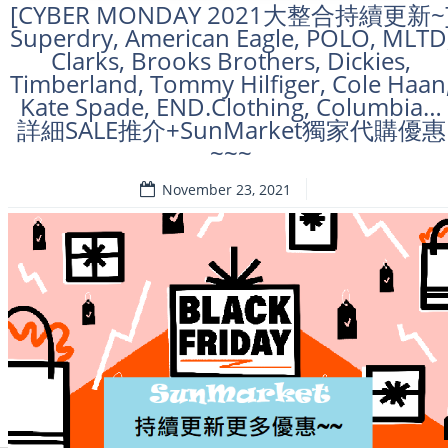
[CYBER MONDAY 2021大整合持續更新~
Superdry, American Eagle, POLO, MLTD
Clarks, Brooks Brothers, Dickies,
Timberland, Tommy Hilfiger, Cole Haan
Kate Spade, END.Clothing, Columbia…
詳細SALE推介+SunMarket獨家代購優惠
~~~
November 23, 2021