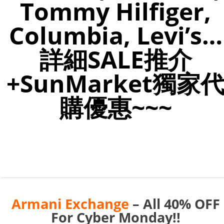
Tommy Hilfiger,
Columbia, Levi’s…
詳細SALE推介
+SunMarket獨家
購優惠~~~
Armani Exchange
– All 40% OFF
For Cyber Monday!!