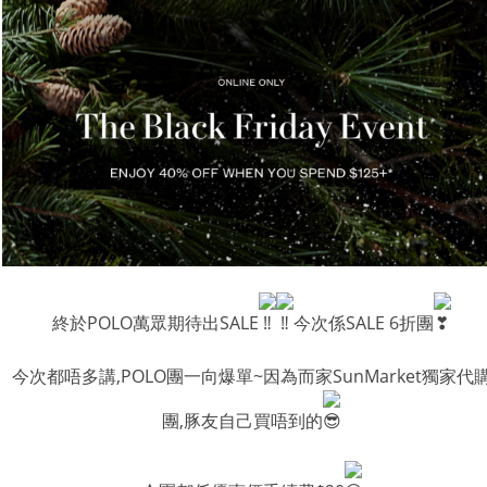
終於POLO萬眾期待出SALE
今次係SALE 6折團
今次都唔多講,POLO團一向爆單~因為而家SunMarket獨家代
團,豚友自己買唔到的