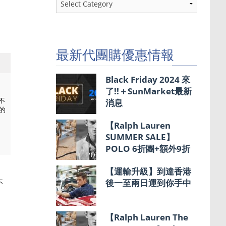
團
購
優
惠
情
最新代團購優惠情報
報
Black Friday 2024 來
了!!＋SunMarket最新
不
消息
的
【Ralph Lauren
SUMMER SALE】
POLO 6折團+額外9折
【運輸升級】到達香港
後一至兩日運到你手中
不
【Ralph Lauren The