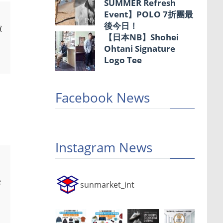
SUMMER Refresh
Event】POLO 7折團最
後今日！
買
【日本NB】Shohei
Ohtani Signature
Logo Tee
Facebook News
，
Instagram News
受
sunmarket_int