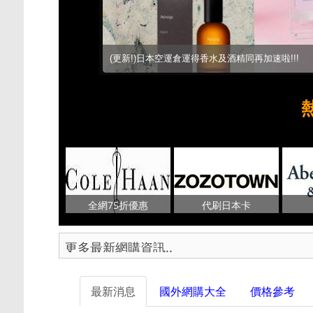
(更新!)日本空運倉運得香水及酒精同再加速啦!!!
全網75折優惠
代刷日本卡
最新消息
國外網購大全
價格參考