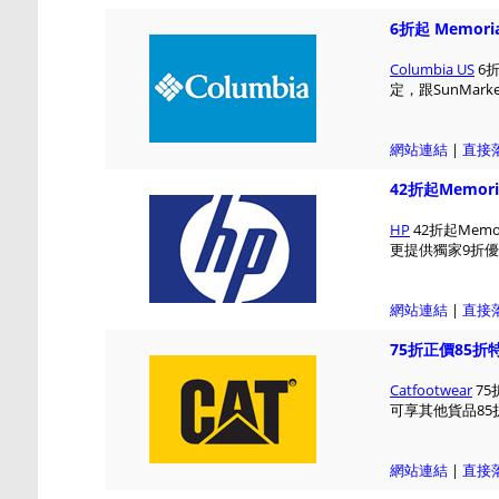
6折起 Memori
Columbia US
6折
定，跟SunMarke
網站連結
|
直接
42折起Memori
HP
42折起Memo
更提供獨家9折優惠，
網站連結
|
直接
75折正價85折特價 
Catfootwear
75
可享其他貨品85
網站連結
|
直接