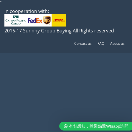
-
In cooperation with:
2016-17 Sunnny Group Buying All Rights reserved
Contact us
FAQ
About us
有乜想知，歡迎點擊Wtsapp詢問!