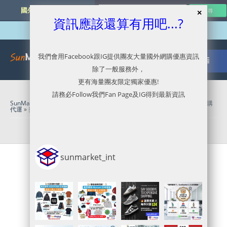
國外網購最新資訊
資訊應該還算有用吧...?
我們會用Facebook跟IG提供團友大量國外網購優惠資訊
除了一般服務外，
更有海量團友限定獨家優惠!
請務必Follow我們Fan Page及IG得到最新資訊
SunMarket 代購．代運．代寄
»
今日團購
»
網購教學
»
網購秘笈
»
美國代購
代運
»
美國代運
»
美國轉運
sunmarket_int
最新消息