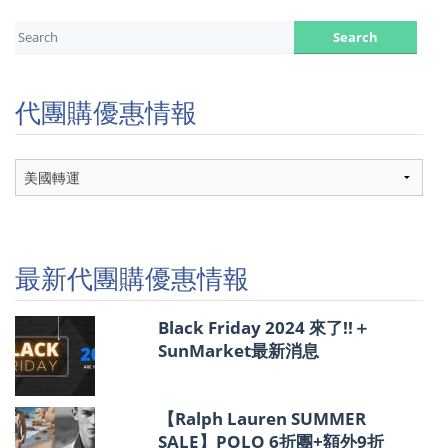
代團購優惠情報
代
團
購
優
惠
情
最新代團購優惠情報
報
Black Friday 2024 來了!!＋
SunMarket最新消息
【Ralph Lauren SUMMER
SALE】POLO 6折團+額外9折