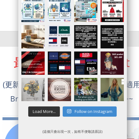
網站連結
|
直接落單
| 更新:1970-01-01
最新SunMarket Post
(更新!)轉IP入美國官網方法+附LINK | 適
於POLO,Cole Haan,Brooks
Brothers,Coach Outlet等美國官網~~
February 26, 2022
Load More...
Follow on Instagram
(這個只會出現一次，如有不便敬請原諒)