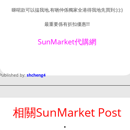
睇啱款可以揾我地,有啲仲係獨家全港得我地先買到:):):)
最重要係有折扣優惠!!!
SunMarket代購網
Published by:
shcheng4
相關SunMarket Post