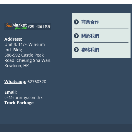
商業合作
關於我們
Address:
Unit 3, 11/F, Winsum
聯絡我們
Ind. Bldg.
588-592 Castle Peak
Road, Cheung Sha Wan,
Kowloon, HK
Whatsapp:
62760320
Email:
cs@sunnny.com.hk
Track Package