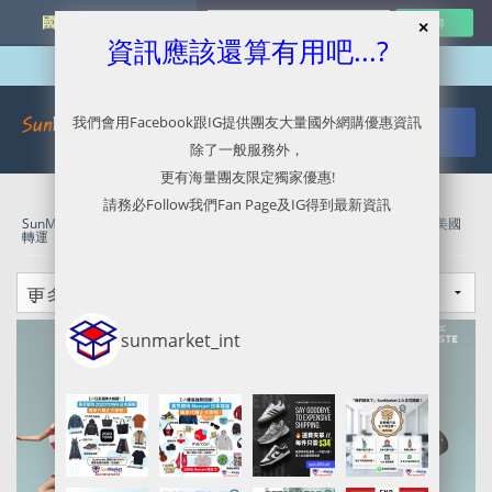
國外網購最新資訊
資訊應該還算有用吧...?
我們會用Facebook跟IG提供團友大量國外網購優惠資訊
除了一般服務外，
更有海量團友限定獨家優惠!
請務必Follow我們Fan Page及IG得到最新資訊
SunMarket 代購．代運．代寄
»
精選貨品
»
美國代購代運
»
美國代運
»
美國
轉運
sunmarket_int