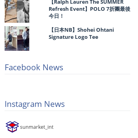
【Ralph Lauren The SUMMER
Refresh Event】POLO 7折團最後
今日！
【日本NB】Shohei Ohtani
Signature Logo Tee
Facebook News
Instagram News
sunmarket_int