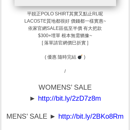
平靚正POLO SHIRT其實又點止RL呢
LACOSTE質地都很好 價錢都一樣實惠~
依家官網SALE區低至半價 有大把款
$300+埋單 根本無需猶豫~
[ 落單請官網價巳折實 ]
( 優惠 隨時完結
)
/
WOMENS’ SALE
►
http://bit.ly/2zD7z8m
MENS’ SALE ►
http://bit.ly/2BKo8Rm