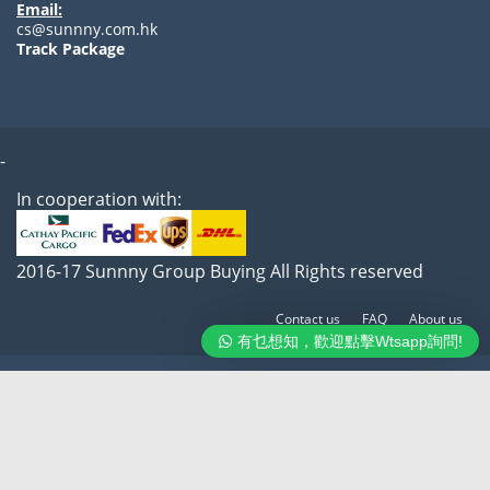
Email:
cs@sunnny.com.hk
Track Package
-
In cooperation with:
2016-17 Sunnny Group Buying All Rights reserved
Contact us
FAQ
About us
有乜想知，歡迎點擊Wtsapp詢問!