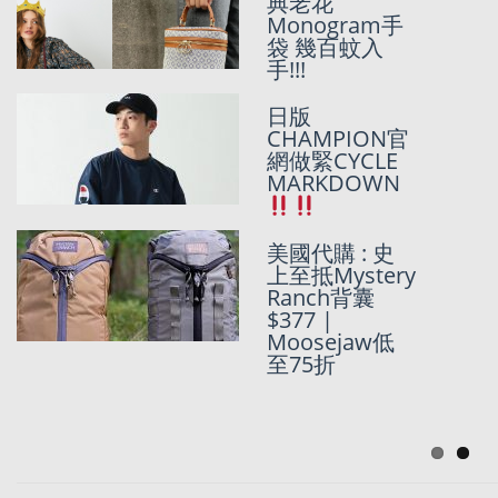
典老花
Monogram手
袋 幾百蚊入
[CYBER
手!!!
MONDAY
2021大整合持
日版
續更新~]
CHAMPION官
Superdry,
網做緊CYCLE
American
MARKDOWN
Eagle, POLO, MLTD, Clarks, Brooks
Brothers, Dickies, Timberland, Tommy
Hilfiger, Cole Haan, Kate Spade,
美國代購 : 史
END.Clothing, Columbia… 詳細SALE推
上至抵Mystery
介+SunMarket獨家代購優惠~~~
Ranch背囊
$377 |
聖誕倒數月曆
Moosejaw低
推介- Harry
至75折
Potter 特別版
Advent
Calendar~~