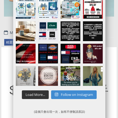
May 28, 2020
.
精選貨品
美國代購代運
美國代運
美國轉運
LACOSTE官網
$300+埋單低至半
Load More...
Follow on Instagram
價SALE
(這個只會出現一次，如有不便敬請原諒)