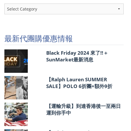
最
新
代
團
購
優
最新代團購優惠情報
惠
情
報
Black Friday 2024 來了!!＋
SunMarket最新消息
【Ralph Lauren SUMMER
SALE】POLO 6折團+額外9折
【運輸升級】到達香港後一至兩日
運到你手中