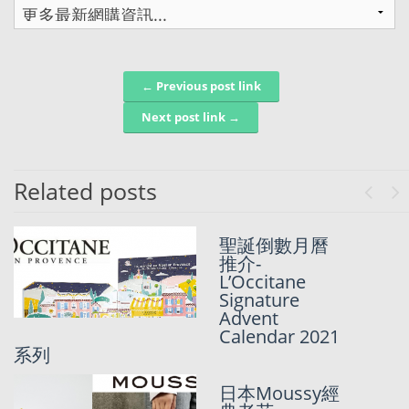
← Previous post link
Post navigation
Next post link →
Related posts
Previo
Ne
只限2日既Dell
聖誕倒數月曆
美國官網 83折
推介-
SALE!
L’Occitane
Signature
Advent
Calendar 2021
系列
行山抗疫! 嚴選
外國賣抵D既
行山運動鞋!
日本Moussy經