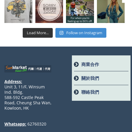
Load More...
Follow on Instagram
商業合作
關於我們
Address:
Unit 3, 11/F, Winsum
聯絡我們
Ind. Bldg.
588-592 Castle Peak
Road, Cheung Sha Wan,
Kowloon, HK
Whatsapp:
62760320