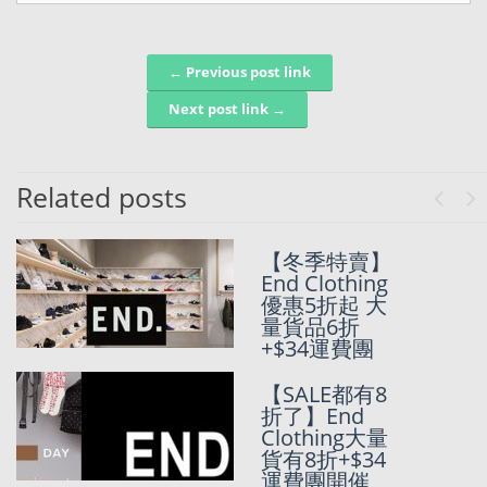
← Previous post link
Post navigation
Next post link →
Related posts
Previo
Ne
【冬季特賣】
(額外9折
End Clothing
中!)END.Clothi
優惠5折起 大
ng 5折起
量貨品6折
Summer Sale
+$34運費團
+SunMarket獨
家優惠運費團
【SALE都有8
折了】End
End Clothing
Clothing大量
Free
貨有8折+$34
Worldwide
運費團開催
shipping 開始