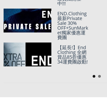
中!!!
END Clothing
END.Clothing
Sale Preview!!
最新Private
全網75折優惠
Sale 30%
迎賓!!!
OFF+SunMark
et獨家優惠運
費團
[Black Friday
2021持續更新
【延長!】End
~]
Clothing 全網
END.Clothing
貨品85折優惠
限時8折
34運費團啟動!
+SunMarket獨
家優惠運費團