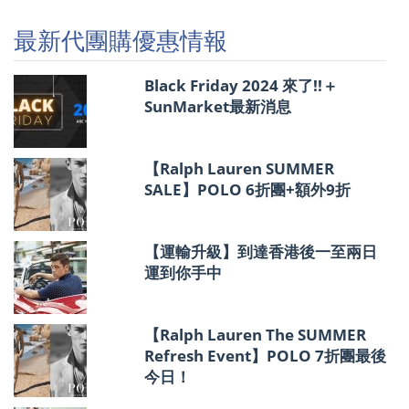
購
優
最新代團購優惠情報
惠
情
報
Black Friday 2024 來了!!＋
SunMarket最新消息
【Ralph Lauren SUMMER
SALE】POLO 6折團+額外9折
【運輸升級】到達香港後一至兩日
運到你手中
【Ralph Lauren The SUMMER
Refresh Event】POLO 7折團最後
今日！