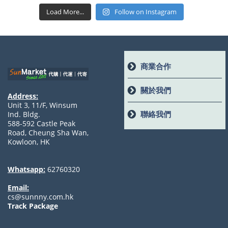
Load More...
Follow on Instagram
商業合作
關於我們
Address:
Unit 3, 11/F, Winsum
聯絡我們
Ind. Bldg.
588-592 Castle Peak
Road, Cheung Sha Wan,
Kowloon, HK
Whatsapp:
62760320
Email:
cs@sunnny.com.hk
Track Package