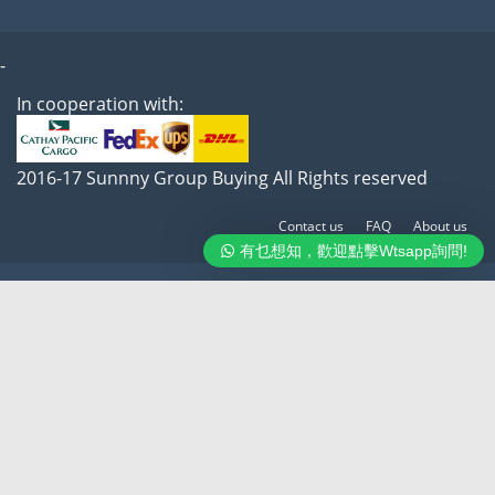
-
In cooperation with:
2016-17 Sunnny Group Buying All Rights reserved
Contact us
FAQ
About us
有乜想知，歡迎點擊Wtsapp詢問!