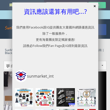
國外網購最新資訊
資訊應該還算有用吧...?
我們會用Facebook跟IG提供團友大量國外網購優惠資訊
除了一般服務外，
更有海量團友限定獨家優惠!
請務必Follow我們Fan Page及IG得到最新資訊
SunMarket 代購．代運．代寄
»
End Clothing官網代購/代運/集運服務指南 |
Black Friday 7折優惠開催中!!!
sunmarket_int