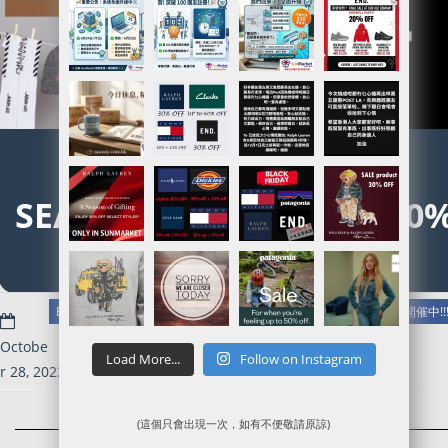
[End Clothing] MID
SEASON SALE – UP TO 50
OFF
Read more
End Clothing官網代購/代運/集運服務指南 | Black Friday 7折優惠開催中!!
Octobe
Load More...
Follow on Instagram
r 28, 2023
(這個只會出現一次，如有不便敬請原諒)