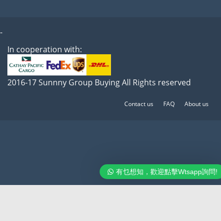
-
In cooperation with:
2016-17 Sunnny Group Buying All Rights reserved
Contact us
FAQ
About us
有乜想知，歡迎點擊Wtsapp詢問!