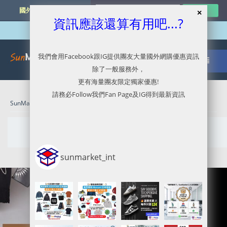
國外網購最新資訊
資訊應該還算有用吧...?
我們會用Facebook跟IG提供團友大量國外網購優惠資訊
除了一般服務外，
更有海量團友限定獨家優惠!
請務必Follow我們Fan Page及IG得到最新資訊
SunMarket 代購．代運．代寄
» October 28, 2023
Daily Archives:
October 28, 2023
sunmarket_int