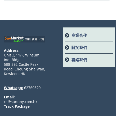
商業合作
關於我們
Address:
Unit 3, 11/F, Winsum
聯絡我們
Ind. Bldg.
588-592 Castle Peak
Road, Cheung Sha Wan,
Kowloon, HK
Whatsapp:
62760320
Email:
cs@sunnny.com.hk
Track Package