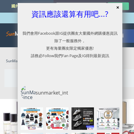
國外網購最新資訊
資訊應該還算有用吧...?
我們會用Facebook跟IG提供團友大量國外網購優惠資訊
除了一般服務外，
更有海量團友限定獨家優惠!
請務必Follow我們Fan Page及IG得到最新資訊
SunMarket 代購．代運．代寄
» June 9, 2022
Daily Archives:
June 9, 2022
sunmarket_int