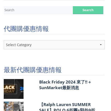
代團購優惠情報
代
團
購
優
惠
情
最新代團購優惠情報
報
Black Friday 2024 來了!!＋
SunMarket最新消息
【Ralph Lauren SUMMER
SALE】POLO 6折團+額外9折