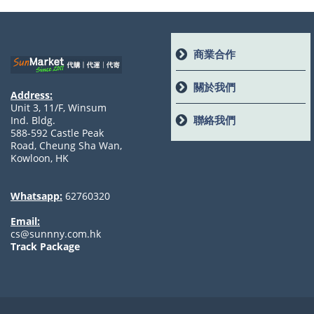
商業合作
關於我們
Address:
Unit 3, 11/F, Winsum
聯絡我們
Ind. Bldg.
588-592 Castle Peak
Road, Cheung Sha Wan,
Kowloon, HK
Whatsapp:
62760320
Email:
cs@sunnny.com.hk
Track Package