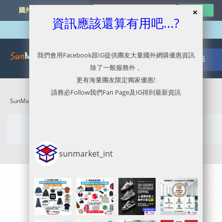
國外網購最新資訊
資訊應該還算有用吧...?
我們會用Facebook跟IG提供團友大量國外網購優惠資訊
除了一般服務外，
更有海量團友限定獨家優惠!
請務必Follow我們Fan Page及IG得到最新資訊
SunMarket 代購．代運．代寄
» March 31, 2022
Daily Archives:
March 31, 2022
sunmarket_int