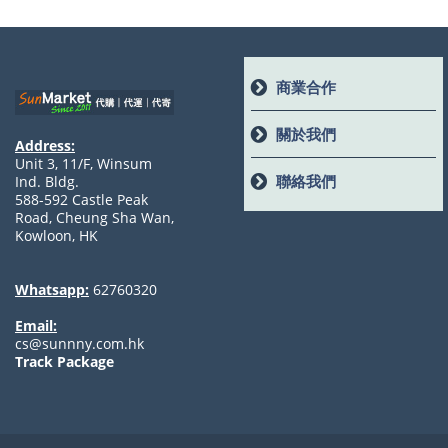
商業合作
關於我們
Address:
Unit 3, 11/F, Winsum
聯絡我們
Ind. Bldg.
588-592 Castle Peak
Road, Cheung Sha Wan,
Kowloon, HK
Whatsapp:
62760320
Email:
cs@sunnny.com.hk
Track Package