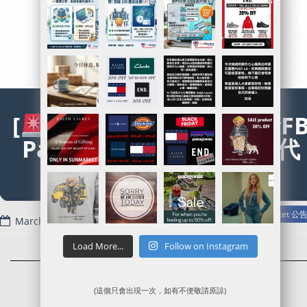
[
豚友麻煩Like返我地新F
Page
] Sun記香港人的代
購/代運/移民代寄
Read more
SunMarket 公
March 31, 2022
Load More...
Follow on Instagram
(這個只會出現一次，如有不便敬請原諒)