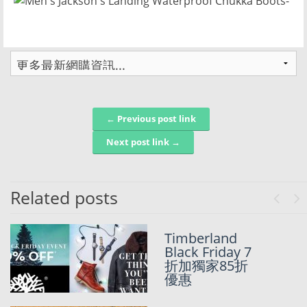
← Previous post link
Post navigation
Next post link →
Related posts
Previo
Ne
Timberland美
Timberland
國官網最新
Black Friday 7
SALE – UP TO
折加獨家85折
40% OFF!!!
優惠