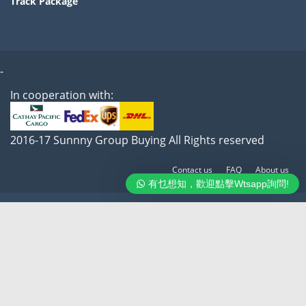
Track Package
-
In cooperation with:
2016-17 Sunnny Group Buying All Rights reserved
Contact us
FAQ
About us
有乜想知，歡迎點擊Wtsapp詢問!