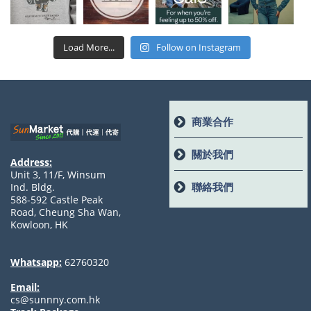
Load More...
Follow on Instagram
商業合作
關於我們
Address:
Unit 3, 11/F, Winsum
聯絡我們
Ind. Bldg.
588-592 Castle Peak
Road, Cheung Sha Wan,
Kowloon, HK
Whatsapp:
62760320
Email:
cs@sunnny.com.hk