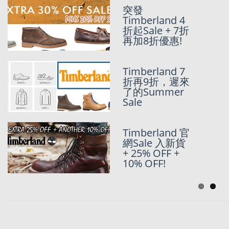
美國限
突發
定!!!Tommy
Timberland 4
Hilfiger X
折起Sale + 7折
Timberland聯
再加8折優惠!
乘款式!!!
Timberland 7
Timberland美
折再9折，遲來
國官網SALE-
了的Summer
UP TO 40%
Sale
OFF!!!
Timberland 官
Timberland 美
網Sale 入新貨
國官網
+ 25% OFF +
Memorial 75
10% OFF!
折Sale~~