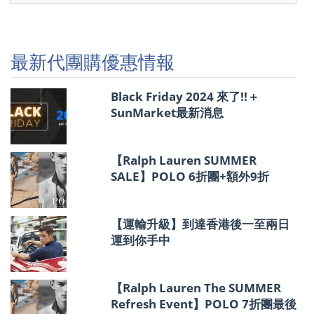
代
團
購
優
最新代團購優惠情報
惠
情
報
Black Friday 2024 來了!!＋
SunMarket最新消息
【Ralph Lauren SUMMER
SALE】POLO 6折團+額外9折
【運輸升級】到達香港後一至兩日
運到你手中
【Ralph Lauren The SUMMER
Refresh Event】POLO 7折團最後