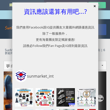
國外網購最新資訊
資訊應該還算有用吧...?
我們會用Facebook跟IG提供團友大量國外網購優惠資訊
除了一般服務外，
更有海量團友限定獨家優惠!
請務必Follow我們Fan Page及IG得到最新資訊
SunMarket 代購．代運．代寄
»
Timberland官網代購/代運/集運服務指南 | 6
折起Black Friday Sale
sunmarket_int