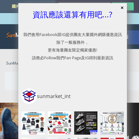
國外網購最新資訊
資訊應該還算有用吧...?
我們會用Facebook跟IG提供團友大量國外網購優惠資訊
除了一般服務外，
更有海量團友限定獨家優惠!
請務必Follow我們Fan Page及IG得到最新資訊
SunMarket 代購．代運．代寄
» June 27, 2020
Daily Archives:
June 27, 2020
sunmarket_int