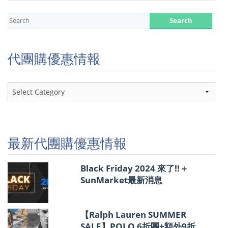
代團購優惠情報
代
團
購
優
惠
情
最新代團購優惠情報
報
Black Friday 2024 來了!!＋
SunMarket最新消息
【Ralph Lauren SUMMER
SALE】POLO 6折團+額外9折