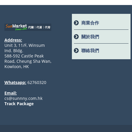
商業合作
關於我們
Address:
Unit 3, 11/F, Winsum
聯絡我們
Ind. Bldg.
588-592 Castle Peak
Road, Cheung Sha Wan,
Kowloon, HK
Whatsapp:
62760320
Email:
cs@sunnny.com.hk
Track Package