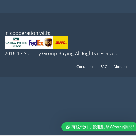
-
In cooperation with:
2016-17 Sunnny Group Buying All Rights reserved
Contact us
FAQ
About us
有乜想知，歡迎點擊Wtsapp詢問!