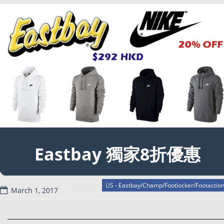
Eastbay 獨家8折優惠
US - Eastbay/Champ/Footlocker/Footactio
March 1, 2017
Read more