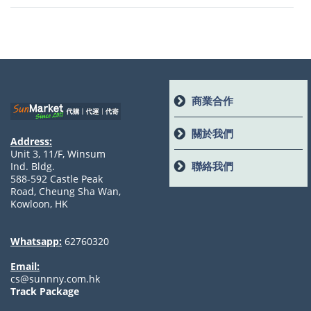
商業合作
關於我們
Address:
Unit 3, 11/F, Winsum
聯絡我們
Ind. Bldg.
588-592 Castle Peak
Road, Cheung Sha Wan,
Kowloon, HK
Whatsapp:
62760320
Email:
cs@sunnny.com.hk
Track Package