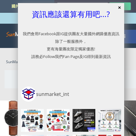
國外網購最新資訊
資訊應該還算有用吧...?
我們會用Facebook跟IG提供團友大量國外網購優惠資訊
除了一般服務外，
更有海量團友限定獨家優惠!
請務必Follow我們Fan Page及IG得到最新資訊
SunMarket 代購．代運．代寄
» March 1, 2017
Daily Archives:
March 1, 2017
sunmarket_int