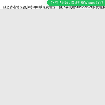
有乜想知，歡迎點擊Wtsapp詢問!
雖然香港地區很少時間可以免費運送，但只要使用SunMarket的代購
務的話就可以要5份1或更低的價錢運送有關貨品
代購 : ○
代運 : ○
最新消息
Black Friday 7折優惠開催中!!!