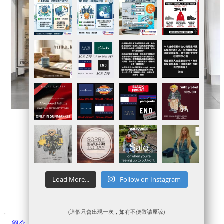
官網連結
Sale貨品
代購落單連結
Load More...
Follow on Instagram
代運賬戶申請
(這個只會出現一次，如有不便敬請原諒)
簡介
代購代運注意事項