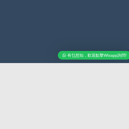
有乜想知，歡迎點擊Wtsapp詢問!