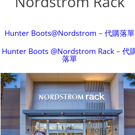
Nordstrom Rack
Hunter Boots@Nordstrom
–
代購落單
Hunter Boots @Nordstrom Rack
–
代
落單