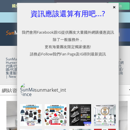
國外網購最新資訊
資訊應該還算有用吧...?
我們會用Facebook跟IG提供團友大量國外網購優惠資訊
除了一般服務外，
更有海量團友限定獨家優惠!
請務必Follow我們Fan Page及IG得到最新資訊
SunMarket 代購．代運．代寄
»
Amazon UK官網代購/代運/集運服務指南
»
Hunter美國官網代購/代運/集運服務指南 | 指定貨品7折起
»
Hunter英國官網
代購/代運/集運服務指南 | Black Friday 75折優惠
»
Nordstrom Rack官網代
購/代運/集運服務指南 | 25折起Clearance 優惠
»
Nordstrom官網代購/代運/
集運服務指南 | 4折起Cold Weather Sale
»
ZAPPOS代購/代運/集運服務指南
| New Balance 990v6 9折優惠
sunmarket_int