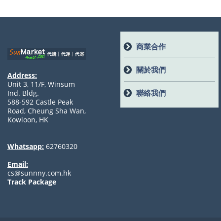
商業合作
關於我們
Address:
Unit 3, 11/F, Winsum
聯絡我們
Ind. Bldg.
588-592 Castle Peak
Road, Cheung Sha Wan,
Kowloon, HK
Whatsapp:
62760320
Email:
cs@sunnny.com.hk
Track Package