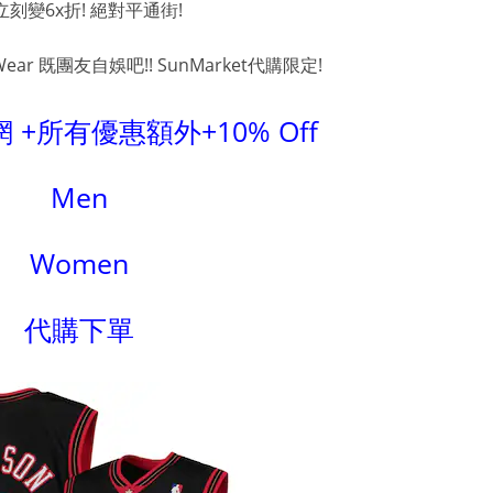
立刻變6x折! 絕對平通街!
Wear 既團友自娛吧!! SunMarket代購限定!
 +所有優惠額外+10% Off
Men
Women
代購下單