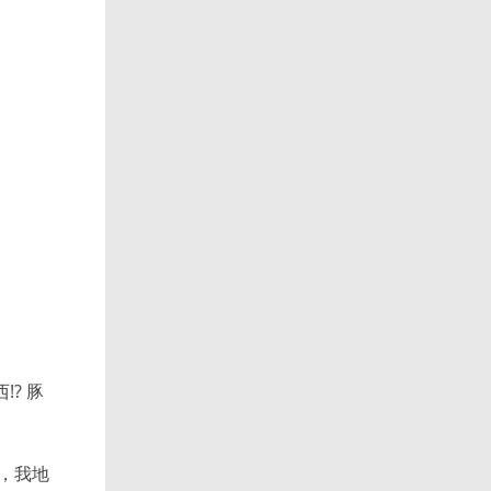
? 豚
折，我地