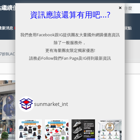
站繼續使用服務，本網已停止更新
資訊應該還算有用吧...?
最新消息
HOT
代購目錄
NEW
代運流程及價格參考
有關取貨點
我們會用Facebook跟IG提供團友大量國外網購優惠資訊
除了一般服務外，
更有海量團友限定獨家優惠!
折BLACK FRIDAY SALE 加額外9折優惠
請務必Follow我們Fan Page及IG得到最新資訊
sunmarket_int