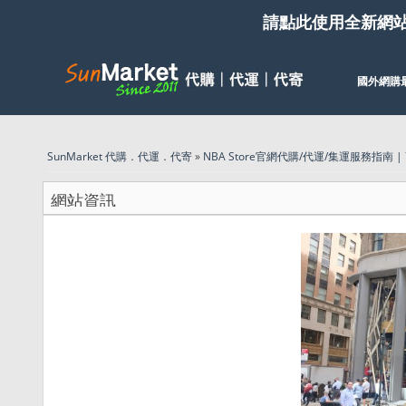
請點此使用全新網
國外網購
SunMarket 代購．代運．代寄
»
NBA Store官網代購/代運/集運服務指南 | 7