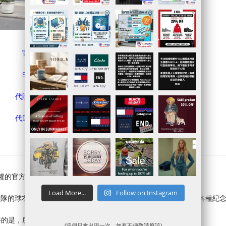
官網連結
Sale貨品
代購落單連結
代運賬戶申請
授權的官方商店，應該不用多介紹了吧
Load More...
Follow on Instagram
，像是各隊的球衣、球鞋、帽子、吉祥物玩偶、簽名球、球卡等數不清的各種紀
要的是，所有在店內的商品，絕對都是官方授權的正品。
(這個只會出現一次，如有不便敬請原諒)