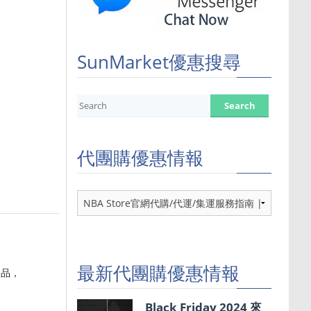
SunMarket優惠搜尋
代團購優惠情報
代
團
購
優
惠
情
最新代團購優惠情報
念品，
報
Black Friday 2024 來