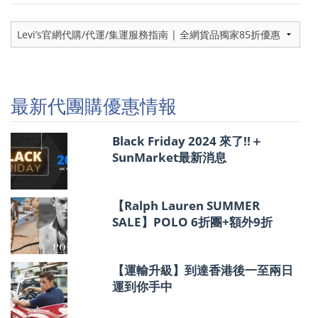
代
團
購
優
惠
情
最新代團購優惠情報
報
Black Friday 2024 來了!!＋
SunMarket最新消息
【Ralph Lauren SUMMER
SALE】POLO 6折團+額外9折
【運輸升級】到達香港後一至兩日
運到你手中