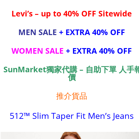
Levi’s – up to 40% OFF Sitewide
MEN SALE
+ EXTRA 40% OFF
WOMEN SALE
+ EXTRA 40% OFF
SunMarket獨家代購 – 自助下單 人手
價
推介貨品
512™ Slim Taper Fit Men’s Jeans