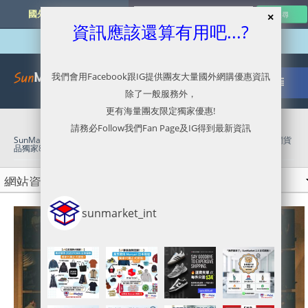
國外網購最新資訊
資訊應該還算有用吧...?
我們會用Facebook跟IG提供團友大量國外網購優惠資訊
除了一般服務外，
更有海量團友限定獨家優惠!
請務必Follow我們Fan Page及IG得到最新資訊
SunMarket 代購．代運．代寄
»
Levi's官網代購/代運/集運服務指南 | 全網貨
品獨家85折優惠
sunmarket_int