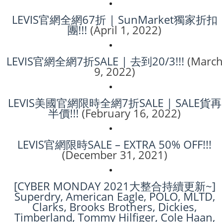
LEVIS官網全網67折 | SunMarket獨家折扣
團!!!
(April 1, 2022)
LEVIS官網全網7折SALE | 去到20/3!!!
(Marc
9, 2022)
LEVIS美國官網限時全網7折SALE | SALE貨再
半價!!!
(February 16, 2022)
LEVIS官網限時SALE – EXTRA 50% OFF!!!
(December 31, 2021)
[CYBER MONDAY 2021大整合持續更新~]
Superdry, American Eagle, POLO, MLTD,
Clarks, Brooks Brothers, Dickies,
Timberland, Tommy Hilfiger, Cole Haan,