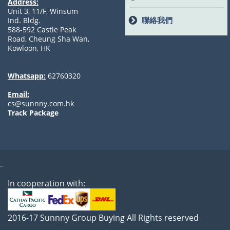
Address:
Unit 3, 11/F, Winsum
聯絡我們
Ind. Bldg.
588-592 Castle Peak
Road, Cheung Sha Wan,
Kowloon, HK
Whatsapp:
62760320
Email:
cs@sunnny.com.hk
Track Package
-
In cooperation with:
2016-17 Sunnny Group Buying All Rights reserved