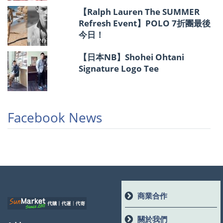
【Ralph Lauren The SUMMER
Refresh Event】POLO 7折團最後
今日！
【日本NB】Shohei Ohtani
Signature Logo Tee
Facebook News
商業合作
關於我們