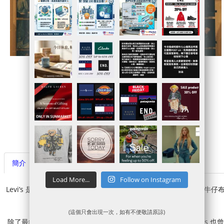
官網連結
Sale貨品
代購落單連結
代運賬戶申請
簡介
代購代運注意事項
Load More...
Follow on Instagram
Levi’s 是美國一家私人公司的服裝公司，在全球以其Levi’s品牌的牛仔
牛仔褲而聞名。
(這個只會出現一次，如有不便敬請原諒)
除了最經典的501XX 直筒牛仔褲，迄今已有近150 年歷史的Levi’s 也曾