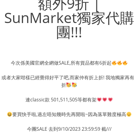
額外9折 |
SunMarket獨家代
團!!!
今次係美國官網全網做SALE,所有貨品都有6折起
或者大家咁樣已經覺得好平了吧,而家仲有折上折! 我地獨家再有
折
連classic款 501,511,505等都有架
要買快手啦,過左唔知幾時先再開啦~因為落單難度極高
今團SALE 去到9/10/2023 23:59:59 截///