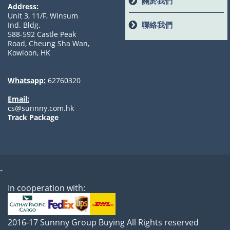
關於我們
Address:
Unit 3, 11/F, Winsum
聯絡我們
Ind. Bldg.
588-592 Castle Peak
Road, Cheung Sha Wan,
Kowloon, HK
Whatsapp:
62760320
Email:
cs@sunnny.com.hk
Track Package
-
In cooperation with:
2016-17 Sunnny Group Buying All Rights reserved