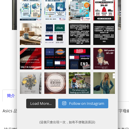
官網連結
Sale貨品
代購落單連結
代運賬戶申請
簡介
代購代運注意事項
Load More...
Follow on Instagram
Asics 品牌名來自拉丁語格言“anima sana in corpore sano”的首字母
寫， 意為“健全的精神寓於強健的體魄”。
(這個只會出現一次，如有不便敬請原諒)