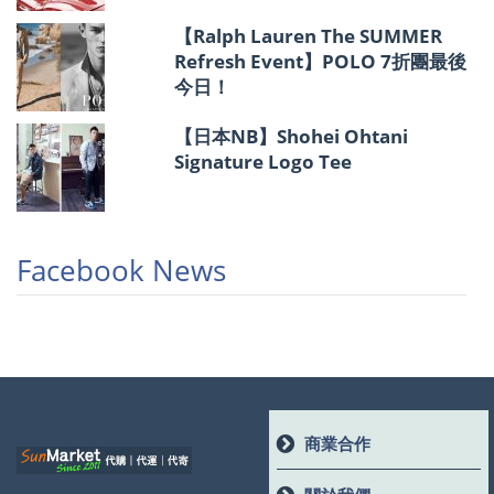
【Ralph Lauren The SUMMER
Refresh Event】POLO 7折團最後
今日！
【日本NB】Shohei Ohtani
Signature Logo Tee
Facebook News
商業合作