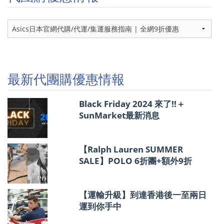
代
團
購
優
惠
情
最新代團購優惠情報
報
Black Friday 2024 來了!!＋
SunMarket最新消息
【Ralph Lauren SUMMER
SALE】POLO 6折團+額外9折
【運輸升級】到達香港後一至兩日
運到你手中