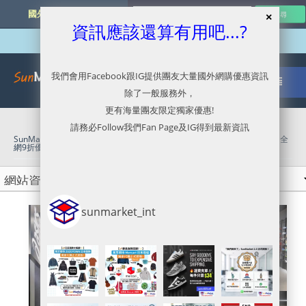
國外網購最新資訊
資訊應該還算有用吧...?
我們會用Facebook跟IG提供團友大量國外網購優惠資訊
除了一般服務外，
更有海量團友限定獨家優惠!
請務必Follow我們Fan Page及IG得到最新資訊
SunMarket 代購．代運．代寄
»
Asics日本官網代購/代運/集運服務指南 | 全
網9折優惠
sunmarket_int