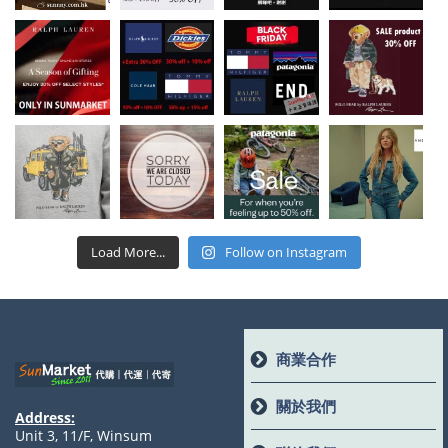
Load More...
Follow on Instagram
商業合作
關於我們
Address:
Unit 3, 11/F, Winsum