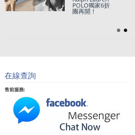
Lauren F&F
POLO獨家6折
EVENT】POLO
團再開！
7折團再
開！！！
在線查詢
售前服務: