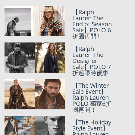
Previo
Ne
【Ralph
【Ralph
Lauren
Lauren The
SUMMER
End of Season
SALE】POLO
Sale】POLO 6
6折團+額外9折
折團再開 !
【Ralph
【Ralph
Lauren The
Lauren The
SUMMER
Designer
Refresh
Sale】POLO 7
Event】POLO
折起限時優惠
7折團最後今
日！
【The Winter
Sale Event】
【Ralph
Ralph Lauren
Lauren WR
POLO 獨家6折
EVENT】POLO
團再開！
7折團再開 !!!
【The Holiday
Style Event】
【Ralph
Ralph Lauren