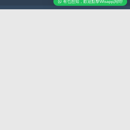
有乜想知，歡迎點擊Wtsapp詢問!