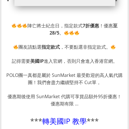
陣亡將士紀念日，指定款式
7折優惠
！優惠
至
28/5
。
團友請點選
指定款式
，不要點選非指定款式。
記得需要
美國IP
進入官網，否則只會進入香港官網。
POLO團一真都是屬於 SunMarket 最受歡迎的高人氣代購
團！我們會盡力繼續堅持不 Cut單，
優惠期後使用 SunMarket 代購可享貨品額外95折優惠！
優惠期有限 …
***
轉美國IP 教學
***