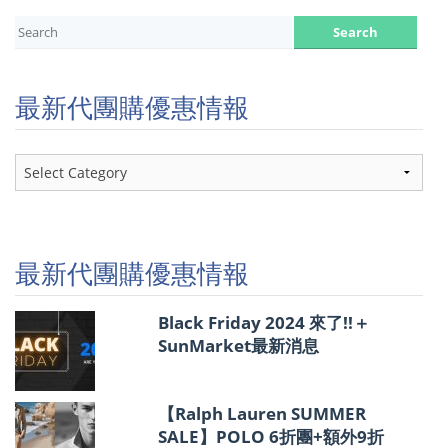
最新代團購優惠情報
最
新
代
團
購
優
最新代團購優惠情報
惠
情
報
Black Friday 2024 來了!!＋
SunMarket最新消息
【Ralph Lauren SUMMER
SALE】POLO 6折團+額外9折