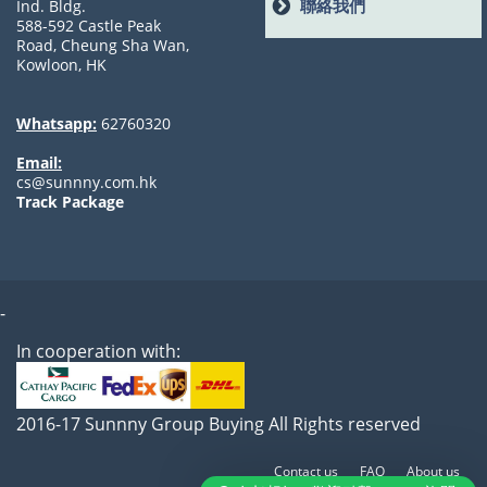
聯絡我們
Ind. Bldg.
588-592 Castle Peak
Road, Cheung Sha Wan,
Kowloon, HK
Whatsapp:
62760320
Email:
cs@sunnny.com.hk
Track Package
-
In cooperation with:
2016-17 Sunnny Group Buying All Rights reserved
Contact us
FAQ
About us