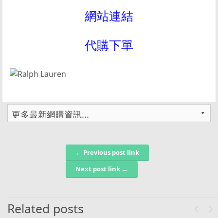
網站連結
代購下單
← Previous post link
Post navigation
Next post link →
Related posts