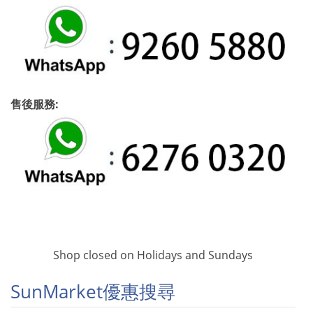
售後服務:
Shop closed on Holidays and Sundays
SunMarket優惠搜尋