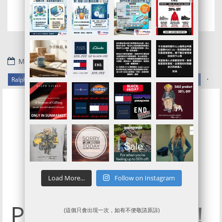
May 23, 2024
.
Ralph Lauren官網代購/代運/集運服務指南 | 2025年 Black Friday Sale
【Ralph Lauren
The MEMORIAL
Load More...
Follow on Instagram
DAY Event】
POLO 7折團再開！
(這個只會出現一次，如有不便敬請原諒)