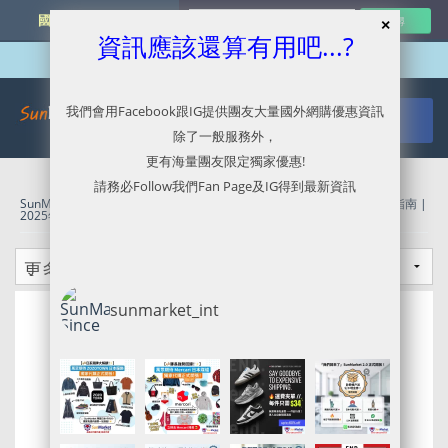
國外網購最新資訊
資訊應該還算有用吧...?
我們會用Facebook跟IG提供團友大量國外網購優惠資訊
除了一般服務外，
更有海量團友限定獨家優惠!
請務必Follow我們Fan Page及IG得到最新資訊
SunMarket 代購．代運．代寄
»
Ralph Lauren官網代購/代運/集運服務指南 |
2025年 Black Friday Sale
sunmarket_int