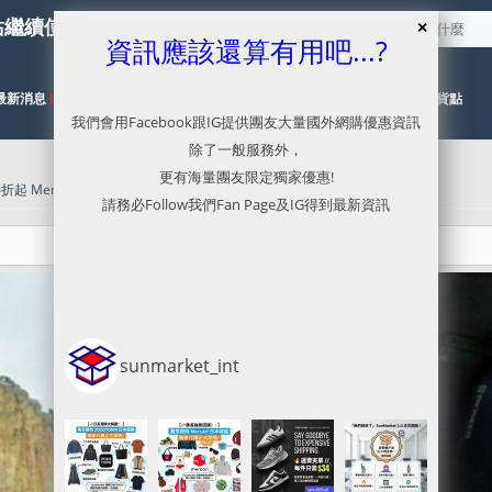
站繼續使用服務，本網已停止更新
資訊應該還算有用吧...?
最新消息
HOT
代購目錄
NEW
代運流程及價格參考
有關取貨點
我們會用Facebook跟IG提供團友大量國外網購優惠資訊
除了一般服務外，
更有海量團友限定獨家優惠!
折起 Memorial Sale加額外9折優惠
請務必Follow我們Fan Page及IG得到最新資訊
sunmarket_int