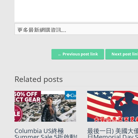
← Previous post link
Next post li
Post navigation
Related posts
Columbia美國官網
Columbia US終極
Columbia 4折起Sa
最後一日) 美國大
Sale貨品7折優惠團!!!
Summer Sale 5折啟動!
再有EXTRA 8折優惠!
日Memorial Day S