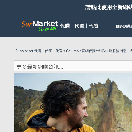
請點此使用全新網
國外網購
SunMarket 代購．代運．代寄
»
Columbia官網代購/代運/集運服務指南 | 6