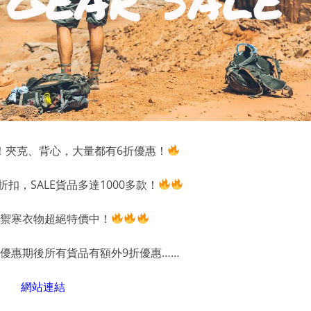
！夾克、背心，大量都有6折優惠！
扣，SALE貨品多達1000多款！
禦寒衣物超絕特價中！
限定，優惠期後所有貨品有額外9折優惠……
網站連結