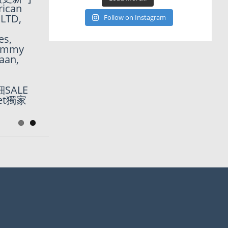
家85折優
rican
MLTD,
Follow on Instagram
es,
Tommy
Haan,
細SALE
et獨家