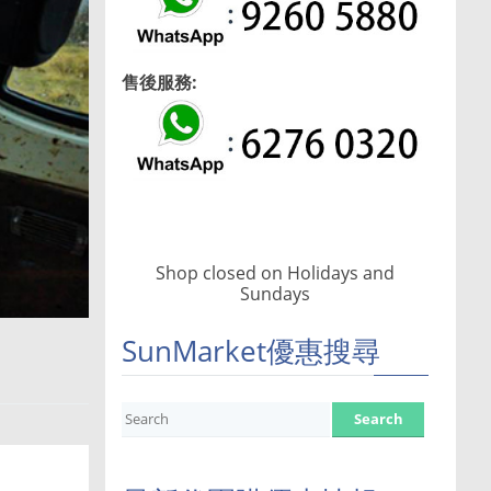
售後服務:
Shop closed on Holidays and
Sundays
SunMarket優惠搜尋