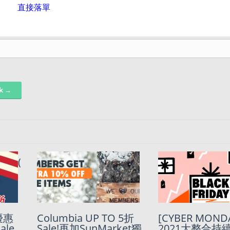
直接落單
nk →
(
le!
優惠
獨家星期優惠 –
Columbia UP TO 5折
Columbia 75折 
[CYBER MOND
!!
ale
Columbia 全網8折優惠
Sale!再加SunMarket獨
DaySale! 再加
2021大整合持續