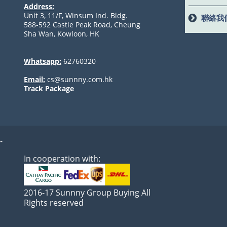
Address:
Unit 3, 11/F, Winsum Ind. Bldg.
聯絡我
588-592 Castle Peak Road, Cheung
Sha Wan, Kowloon, HK
Whatsapp:
62760320
Email:
cs@sunnny.com.hk
Track Package
-
In cooperation with:
2016-17 Sunnny Group Buying All
Rights reserved