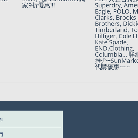
來了
家9折優惠!!!
SunMarket獨
Superdry, Ame
惠!!!
Eagle, POLO, 
Clarks, Brooks
Brothers, Dicki
Timberland, 
Hilfiger, Cole 
Kate Spade,
END.Clothing,
Columbia… 詳
推介+SunMark
代購優惠~~~
作
們