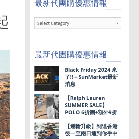
最新代團購優惠情報
起
最
新
代
團
購
優
最新代團購優惠情報
惠
情
報
Black Friday 2024 來
了!!＋SunMarket最新
消息
【Ralph Lauren
SUMMER SALE】
POLO 6折團+額外9折
【運輸升級】到達香港
後一至兩日運到你手中