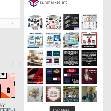
sunmarket_int
Previous
Next
Labor
AY
更新~]
Load More...