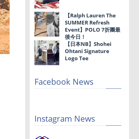
【Ralph Lauren The
SUMMER Refresh
Event】POLO 7折團最
後今日！
【日本NB】Shohei
Ohtani Signature
Logo Tee
Facebook News
Instagram News