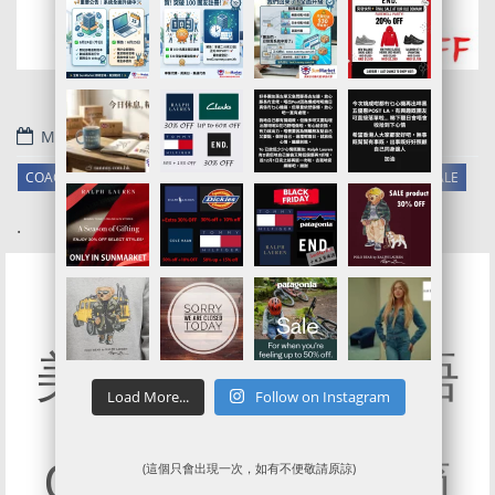
May 8, 2023
COACH OUTLET代購/代運/集運服務指南 | 額外75折BLACK FRIDAY SALE
.
美國獨立日都減唔
Load More...
Follow on Instagram
到8折… Coach
Outlet 8折團親節
(這個只會出現一次，如有不便敬請原諒)