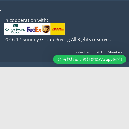
-
In cooperation with:
2016-17 Sunnny Group Buying All Rights reserved
Contact us
FAQ
About us
有乜想知，歡迎點擊Wtsapp詢問!