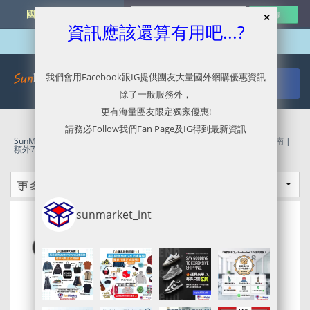
國外網購最新資訊
資訊應該還算有用吧...?
我們會用Facebook跟IG提供團友大量國外網購優惠資訊
除了一般服務外，
更有海量團友限定獨家優惠!
請務必Follow我們Fan Page及IG得到最新資訊
SunMarket 代購．代運．代寄
»
COACH OUTLET代購/代運/集運服務指南 |
額外75折BLACK FRIDAY SALE
sunmarket_int