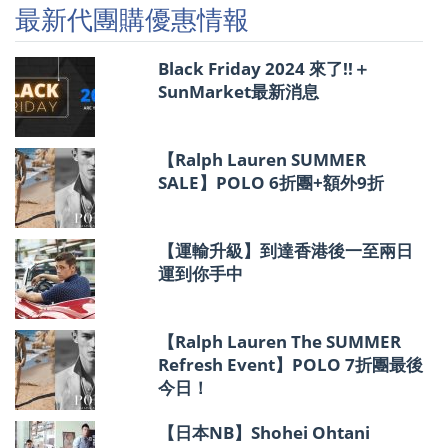
優
最新代團購優惠情報
惠
情
報
Black Friday 2024 來了!!＋
SunMarket最新消息
【Ralph Lauren SUMMER
SALE】POLO 6折團+額外9折
【運輸升級】到達香港後一至兩日
運到你手中
【Ralph Lauren The SUMMER
Refresh Event】POLO 7折團最後
今日！
【日本NB】Shohei Ohtani