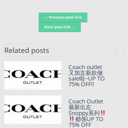
← Previous post link
Post navigation
Next post link →
Related posts
Previo
Ne
Coach Outlet
Coach outlet
全網Extra 85折
又加左新款做
Sale
sale啦~UP TO
75% OFF!!
Coach Outlet
Coach Outlet
獨家代購團強
最新出左
勢回歸 –
Snoppy系列
Clearance
都係UP TO
Sale UP TO
75% OFF