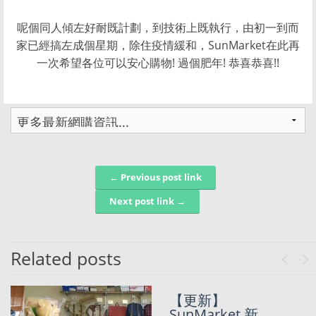
呢個同人傾左好耐既計劃，到技術上既執行，由初一到而
家已經搞左成個星期，除住疫情緩和，SunMarket在此再
一次希望各位可以安心購物! 過個肥年! 恭喜恭喜!!
← Previous post link
Post navigation
Next post link →
Related posts
Previo
Ne
【更新】
SunMarket十
SunMarket 新
萬訂單達成!!!