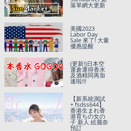
落單網大更新
美國2023
[
豚友麻煩
Labor Day
Like返我地新
Sale 來了! 大量
FB Page
]
優惠提醒
Sun記香港人
的代購/代運/移
民代寄
(更新!)日本空
運倉運得香水
代運集運2磅起
及酒精同再加
免費派送，代
速啦!!!
購全天侯免費
派送
【新系統測試
+ fsdss644】
日本現場及驚
香港生まれ香
安之殿堂ド
港育ちの女の
ン・キホーテ
子 新人 絵麗奈
代購服務開通!
預訂