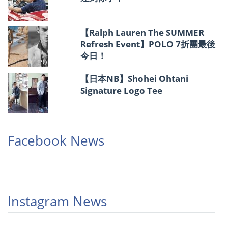
【Ralph Lauren The SUMMER
Refresh Event】POLO 7折團最後
今日！
【日本NB】Shohei Ohtani
Signature Logo Tee
Facebook News
Instagram News