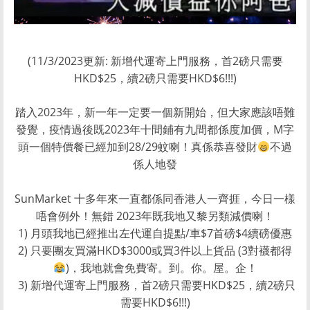
(11/3/2023更新: 新增代運寄上門服務，首2磅只需要
HKD$25，續2磅只需要HKD$6!!!)
踏入2023年，新一年一定要一個新開始，但大家應該唔難
發覺，疫情過後既2023年十間鋪有九間都係度加價，M字
頭一個特價餐已經加到28/29蚊喇！真係恭喜發財
不過
係人地發
SunMarket 十多年來一直都係同香港人一齊捱，今日一樣
唔會例外！無錯 2023年既我地又黎另類減價喇！
1) 月頭我地已經推出左代運自提點/車$7首磅$4續磅優惠
2) 只要團友買滿HKD$3000或買3件以上貨品 (3對襪都得
)，我地就會免費寄。到。你。屋。企！
3) 新增代運寄上門服務，首2磅只需要HKD$25，續2磅只
需要HKD$6!!!)