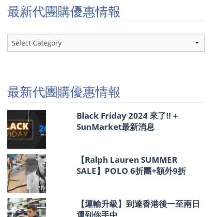
最新代團購優惠情報
最
新
代
團
購
優
最新代團購優惠情報
惠
情
報
Black Friday 2024 來了!!＋
SunMarket最新消息
【Ralph Lauren SUMMER
SALE】POLO 6折團+額外9折
【運輸升級】到達香港後一至兩日
運到你手中