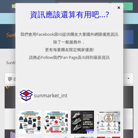
國外網購最新資訊
資訊應該還算有用吧...?
我們會用Facebook跟IG提供團友大量國外網購優惠資訊
除了一般服務外，
更有海量團友限定獨家優惠!
請務必Follow我們Fan Page及IG得到最新資訊
SunMarket 代購．代運．代寄
»
SunMarket 公告
sunmarket_int