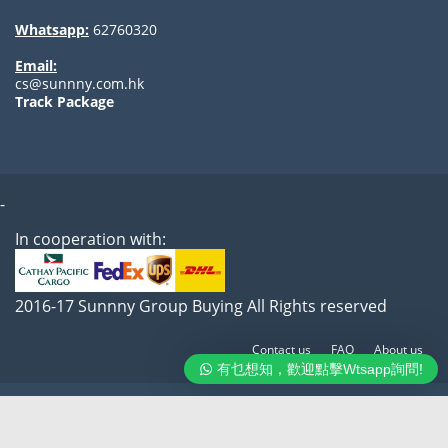
Whatsapp:
62760320
Email:
cs@sunnny.com.hk
Track Package
-
In cooperation with:
2016-17 Sunnny Group Buying All Rights reserved
Contact us
FAQ
About us
有乜想知，歡迎點擊Wtsapp詢問!