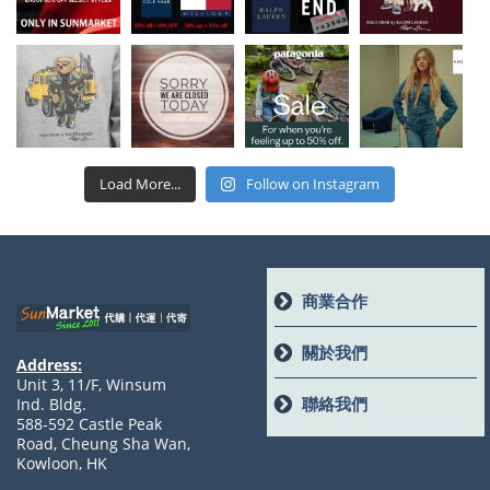
Load More...
Follow on Instagram
商業合作
關於我們
Address:
Unit 3, 11/F, Winsum
聯絡我們
Ind. Bldg.
588-592 Castle Peak
Road, Cheung Sha Wan,
Kowloon, HK