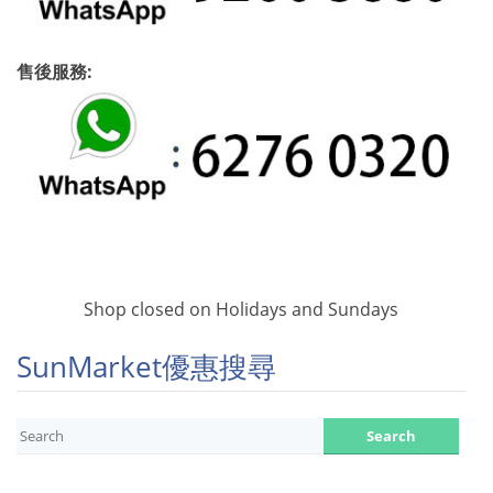
售後服務:
Shop closed on Holidays and Sundays
SunMarket優惠搜尋