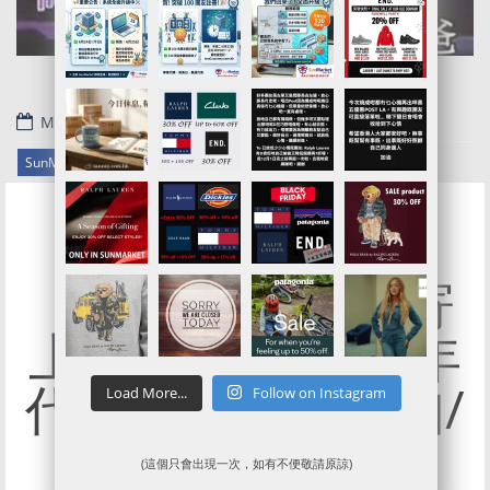
March 11, 2023
.
SunMarket 公告
【新增代運便宜寄
上門服務】2023年
代購免費寄貨通知/
Load More...
Follow on Instagram
代運減價通告
(這個只會出現一次，如有不便敬請原諒)