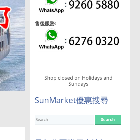
售後服務:
Shop closed on Holidays and
Sundays
SunMarket優惠搜尋