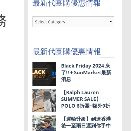
最新代團購優惠情報
務
最
新
代
團
購
優
最新代團購優惠情報
惠
情
報
Black Friday 2024 來
了!!＋SunMarket最新
消息
【Ralph Lauren
SUMMER SALE】
POLO 6折團+額外9折
【運輸升級】到達香港
後一至兩日運到你手中