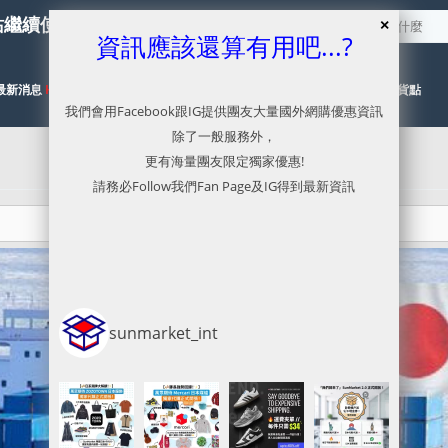
站繼續使用服務，本網已停止更新
資訊應該還算有用吧...?
最新消息
HOT
代購目錄
NEW
代運流程及價格參考
有關取貨點
我們會用Facebook跟IG提供團友大量國外網購優惠資訊
除了一般服務外，
更有海量團友限定獨家優惠!
請務必Follow我們Fan Page及IG得到最新資訊
sunmarket_int