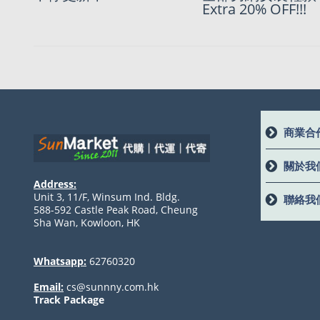
手續費！
Extra 20% OFF!!!
商業合
關於我
Address:
Unit 3, 11/F, Winsum Ind. Bldg.
聯絡我
588-592 Castle Peak Road, Cheung
Sha Wan, Kowloon, HK
Whatsapp:
62760320
Email:
cs@sunnny.com.hk
Track Package