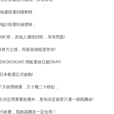
地運唔運到噴劑呀，
地計唔運到液體呀，
ABC呀，其他人運唔到呀… 等等問題!
番努力之後，而家就係呢度答你!
OKOKOKOK!! 用船運就乜都OKAY!
日本船運正式啟動!
下又收體積重，又十幾二十磅起，
! 除左決定用實重收費外，更加決定接受只運一磅既團友!
15收費，我敢講團友一定合用！