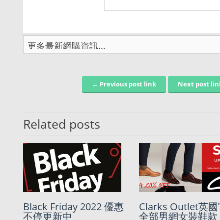
← Previous post link
Next post li
Post navigation
Related posts
【運輸升級】到達香港
Black Friday 2022 優惠
【ZOZOTOWN】0
Clarks Outlet
後一至兩日運到你手中
不停更新中
匯率(7算)走天涯
全部男網女裝鞋款