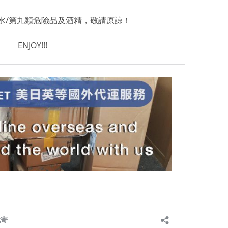
香水/第九類危險品及酒精，敬請原諒！
ENJOY!!!