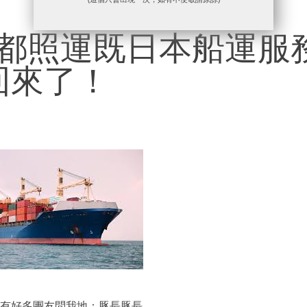
都照運既日本船運服
回來了！
有好多團友問我地：豚長豚長