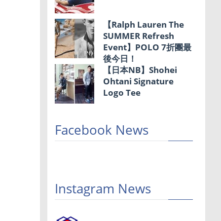
【Ralph Lauren The
SUMMER Refresh
Event】POLO 7折團最
後今日！
【日本NB】Shohei
Ohtani Signature
Logo Tee
Facebook News
Instagram News