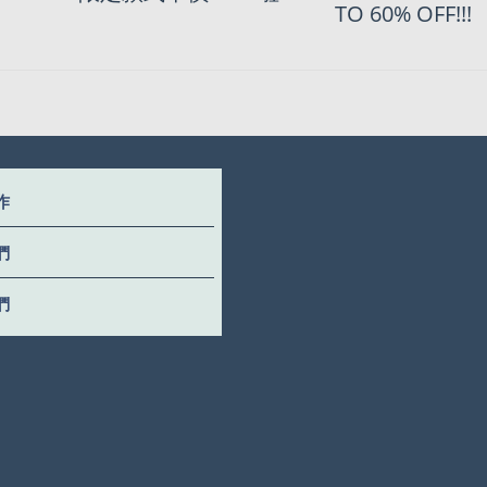
加獨家額外8折優惠
TO 60% OFF!!!
作
們
們