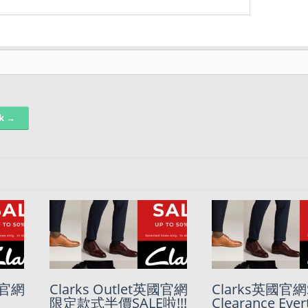
nk →
.07
英國官網
【黑五來了!】Tommy
Clarks Outlet英國官網
Cyber Monday
Clarks英國官網S
！唔收
Hilfiger美國全網5折再
限定款式半價SALE啦!!!
不停更新中
Clearance Ever