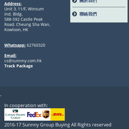
關於我們
Address:
Unit 3, 11/F, Winsum
聯絡我們
Ind. Bldg.
588-592 Castle Peak
Road, Cheung Sha Wan,
Kowloon, HK
Whatsapp:
62760320
Email:
cs@sunnny.com.hk
Track Package
-
In cooperation with:
2016-17 Sunnny Group Buying All Rights reserved