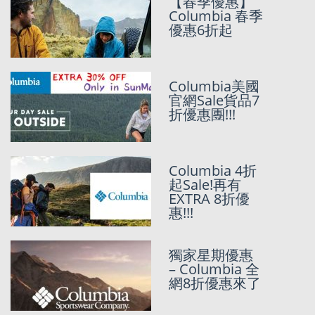
【春季優惠】
Columbia 75
Columbia 春季
折 Labor
優惠6折起
DaySale! 再加
SunMarket獨
家85折優惠!!!
Columbia美國
(最後一日) 美
官網Sale貨品7
國大優惠日
折優惠團!!!
Memorial Day
Sale 2022 優惠
總匯
Columbia 4折
Columbia UP
起Sale!再有
TO 5折Sale!再
EXTRA 8折優
加SunMarket
惠!!!
獨家9折優惠!!!
獨家星期優惠
[CYBER
– Columbia 全
MONDAY
網8折優惠來了
2021大整合持
續更新~]
Superdry,