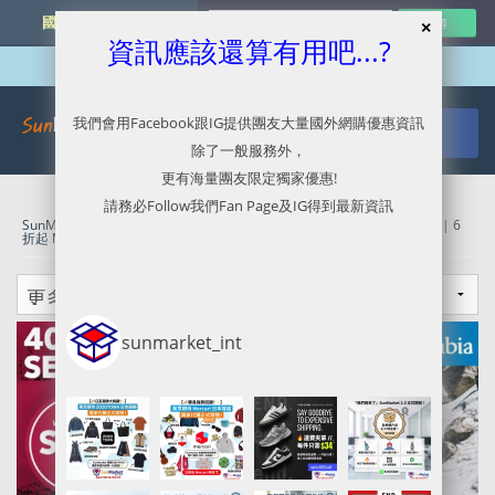
國外網購最新資訊
資訊應該還算有用吧...?
我們會用Facebook跟IG提供團友大量國外網購優惠資訊
除了一般服務外，
更有海量團友限定獨家優惠!
請務必Follow我們Fan Page及IG得到最新資訊
SunMarket 代購．代運．代寄
»
Columbia官網代購/代運/集運服務指南 | 6
折起 Memorial Sale加額外9折優惠
sunmarket_int