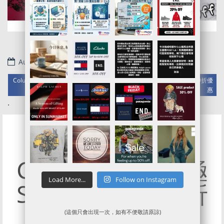
August 20, 2022
Columbia官網代購/代運/集運服務指南 | 6折起 Memorial Sale加額外9折優
惠
.
Columbia US終極
Load More...
Follow on Instagram
Summer Sale 5折
啟動!
(這個只會出現一次，如有不便敬請原諒)