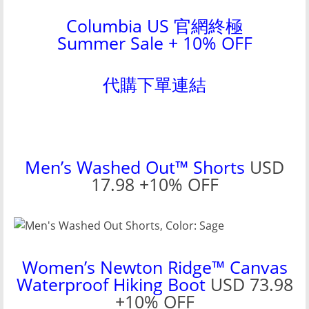
Columbia US 官網終極
Summer Sale + 10% OFF
代購下單連結
Men’s Washed Out™ Shorts
USD
17.98 +10% OFF
Women’s Newton Ridge™ Canvas
Waterproof Hiking Boot
USD 73.98
+10% OFF