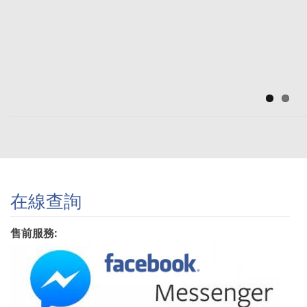
American
Eagle, POLO, MLTD, Clarks, Brooks
Brothers, Dickies, Timberland, Tommy
Hilfiger, Cole Haan, Kate Spade,
END.Clothing, Columbia… 詳細SALE推
介+SunMarket獨家代購優惠~~~
在線查詢
售前服務: