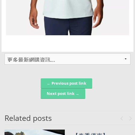
← Previous post link
Post navigation
Next post link →
Related posts
Previo
Ne