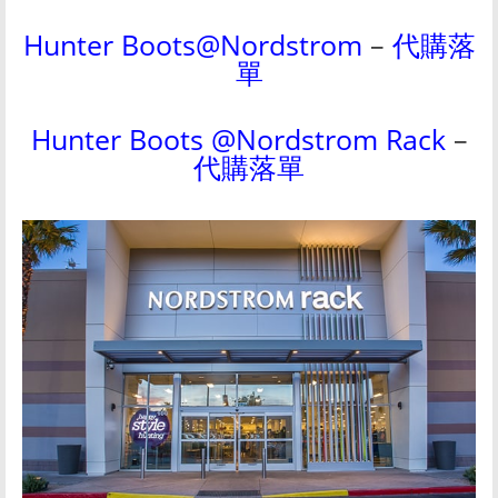
Hunter Boots@Nordstrom
–
代購落
單
Hunter Boots @Nordstrom Rack
–
代購落單