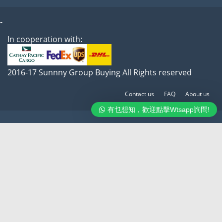
-
In cooperation with:
2016-17 Sunnny Group Buying All Rights reserved
Contact us
FAQ
About us
有乜想知，歡迎點擊Wtsapp詢問!