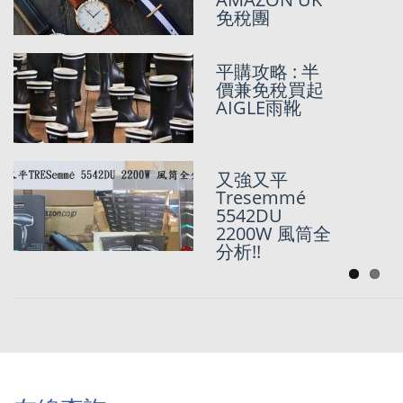
8折團
免稅團
比感恩節更抵
平購攻略 : 半
既Amazon
價兼免稅買起
Prime day 掃
AIGLE雨靴
貨代購代運全
攻略！
又強又平
HKD541一對
Tresemmé
Birkenstock
5542DU
Boston
2200W 風筒全
@Amazon UK
分析!!