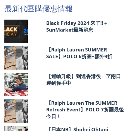
優
最新代團購優惠情報
惠
情
報
Black Friday 2024 來了!!＋
SunMarket最新消息
【Ralph Lauren SUMMER
SALE】POLO 6折團+額外9折
【運輸升級】到達香港後一至兩日
運到你手中
【Ralph Lauren The SUMMER
Refresh Event】POLO 7折團最後
今日！
【日本NB】Shohei Ohtani