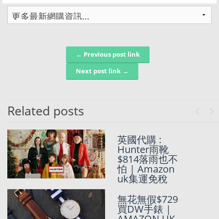
← Previous post link
Post navigation
Next post link →
Related posts
Previo
Ne
英國代購 :
英國Amazon
Hunter雨靴
有超抵買既
$814落雨也不
Tresemme 速
怕 | Amazon
乾離子風筒?!
uk集運免稅
日本唔岩仲有
無花無假$729
英國!Prime
買DW手錶 |
Day Sale 免稅
AMAZON UK