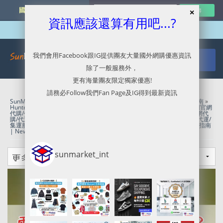
國外網購最新資訊
資訊應該還算有用吧...?
我們會用Facebook跟IG提供團友大量國外網購優惠資訊
除了一般服務外，
更有海量團友限定獨家優惠!
請務必Follow我們Fan Page及IG得到最新資訊
SunMarket 代購．代運．代寄
»
Amazon UK官網代購/代運/集運服務指南
»
Hunter美國官網代購/代運/集運服務指南 | 指定貨品7折起
»
Hunter英國官網
代購/代運/集運服務指南 | Black Friday 75折優惠
»
Nordstrom Rack官網代
購/代運/集運服務指南 | 25折起Clearance 優惠
»
Nordstrom官網代購/代運/
集運服務指南 | 4折起Cold Weather Sale
»
ZAPPOS代購/代運/集運服務指南
| New Balance 990v6 9折優惠
sunmarket_int