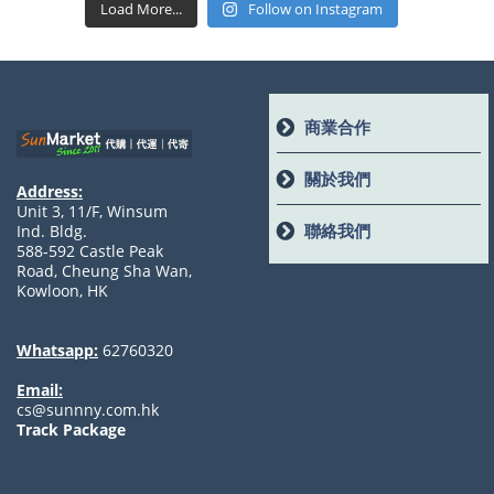
Load More...
Follow on Instagram
商業合作
關於我們
Address:
Unit 3, 11/F, Winsum
聯絡我們
Ind. Bldg.
588-592 Castle Peak
Road, Cheung Sha Wan,
Kowloon, HK
Whatsapp:
62760320
Email:
cs@sunnny.com.hk
Track Package