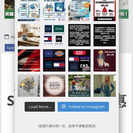
April 29, 2022
.
Sport Direct代購/代運/集運服務指南 | 3折起SUMMER SALE
5折起波衫再9折!
Sportsdirect 優惠
Load More...
Follow on Instagram
團
(這個只會出現一次，如有不便敬請原諒)