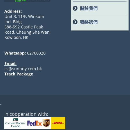
關於我們
Address:
Unit 3, 11/F, Winsum
聯絡我們
Ind. Bldg.
588-592 Castle Peak
Road, Cheung Sha Wan,
Kowloon, HK
Whatsapp:
62760320
Email:
cs@sunnny.com.hk
Track Package
-
In cooperation with: