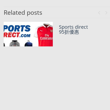
Related posts
Previo
Ne
英國大型運動
Sports direct
用品連鎖店
95折優惠
Sports
Direct，平價
波衫運動野集
中地！仲有正
價9折！
係時候儲返幾
件世界盃波衫
| SPORTS
DIRECT全網8
折 – 低至$81
平價正版波衫
SportsDirect
有售!最平