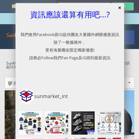
國外網購最新資訊
資訊應該還算有用吧...?
我們會用Facebook跟IG提供團友大量國外網購優惠資訊
除了一般服務外，
更有海量團友限定獨家優惠!
請務必Follow我們Fan Page及IG得到最新資訊
SunMarket 代購．代運．代寄
»
Sport Direct代購/代運/集運服務指南 | 3折
起SUMMER SALE
sunmarket_int