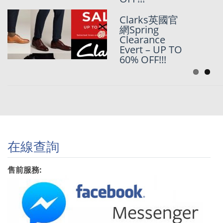
Cyber Monday
Clarks英國官
Week 不停更
網Spring
新中
Clearance
Evert – UP TO
60% OFF!!!
在線查詢
售前服務: