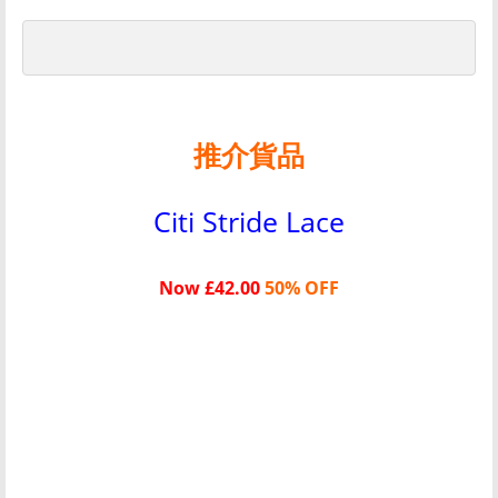
推介貨品
Citi Stride Lace
Now £42.00
50% OFF