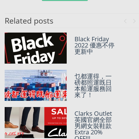
Related posts
Previo
Ne
【運輸升級】
Black Friday
到達香港後一
2022 優惠不停
至兩日運到你
更新中
手中
【ZOZOTOW
乜都運得，一
N】0.07匯率(7
磅都照運既日
算)走天涯！唔
本船運服務回
收手續費！
來了！
【黑五來了!】
Clarks Outlet
Tommy
英國官網全部
Hilfiger美國全
男網女裝鞋款
網5折再加獨家
Extra 20%
額外8折優惠
OFF!!!