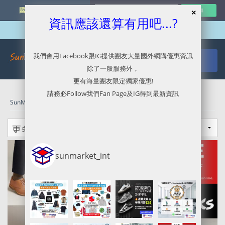
國外網購最新資訊
資訊應該還算有用吧...?
我們會用Facebook跟IG提供團友大量國外網購優惠資訊
除了一般服務外，
更有海量團友限定獨家優惠!
請務必Follow我們Fan Page及IG得到最新資訊
SunMarket 代購．代運．代寄
»
Uncategorized
sunmarket_int