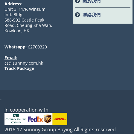
關於我們
Address:
Unit 3, 11/F, Winsum
聯絡我們
Ind. Bldg.
588-592 Castle Peak
Road, Cheung Sha Wan,
Kowloon, HK
Whatsapp:
62760320
Email:
cs@sunnny.com.hk
Track Package
-
In cooperation with:
2016-17 Sunnny Group Buying All Rights reserved