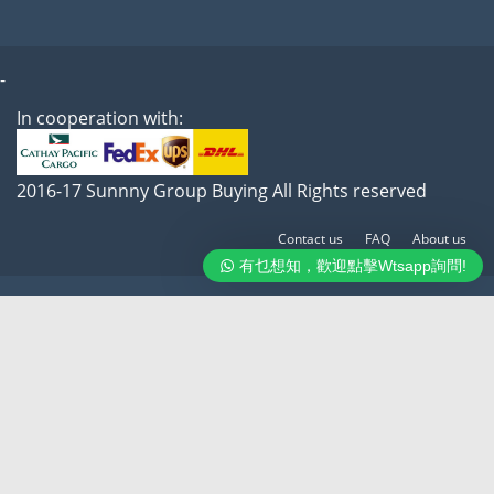
-
In cooperation with:
2016-17 Sunnny Group Buying All Rights reserved
Contact us
FAQ
About us
有乜想知，歡迎點擊Wtsapp詢問!