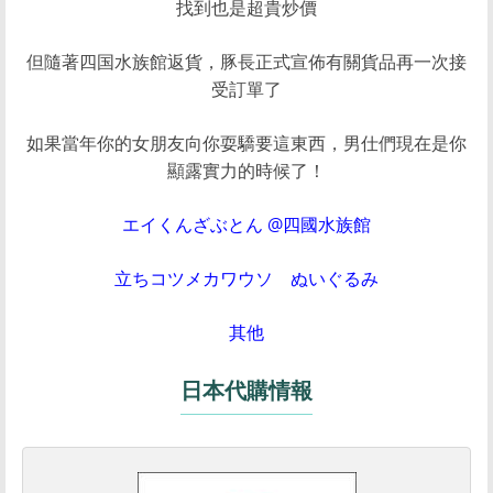
找到也是超貴炒價
但隨著四国水族館返貨，豚長正式宣佈有關貨品再一次接
受訂單了
如果當年你的女朋友向你耍驕要這東西，男仕們現在是你
顯露實力的時候了！
エイくんざぶとん @四國水族館
立ちコツメカワウソ ぬいぐるみ
其他
日本代購情報