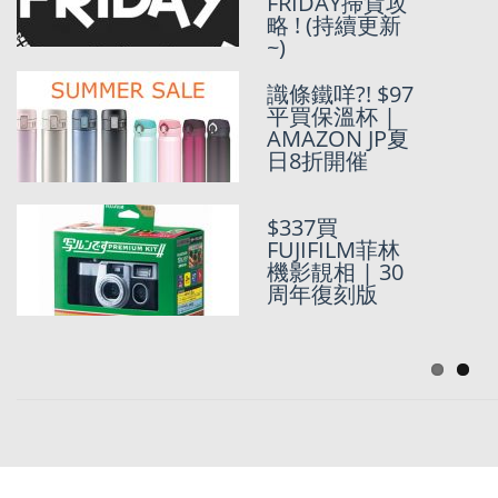
網做緊CYCLE
FRIDAY掃貨攻
MARKDOWN
略 ! (持續更新
~)
識條鐵咩?! $97
日本代購 : 西
平買保溫杯 |
松屋感謝祭 |
AMAZON JP夏
洗乜飛日本之
日8折開催
$119件童裝公
仔衫
$337買
日本代購 :
FUJIFILM菲林
$254件日版
機影靚相 | 30
Champion牛
周年復刻版
角Tee |
Champion日
本樂天8折