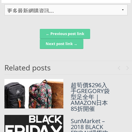
← Previous post link
Post navigation
Next post link →
Related posts
Previo
Ne
日本Moussy經
超筍價$296入
典老花
手GREGORY袋
Monogram手
型足全年 |
袋 幾百蚊入
AMAZON日本
手!!!
85折開催
日版
SunMarket –
CHAMPION官
2018 BLACK