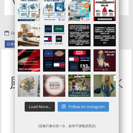
February 10, 2022
.
日本代運
風摩一時既四国水
族館魔鬼魚咕𠱸
Cushion返貨
Load More...
Follow on Instagram
(這個只會出現一次，如有不便敬請原諒)