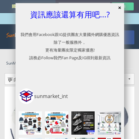
國外網購最新資訊
資訊應該還算有用吧...?
我們會用Facebook跟IG提供團友大量國外網購優惠資訊
除了一般服務外，
更有海量團友限定獨家優惠!
請務必Follow我們Fan Page及IG得到最新資訊
SunMarket 代購．代運．代寄
»
日本代運
sunmarket_int