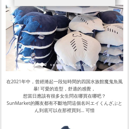
在2021年中，曾經捲起一段短時間的四国水族館魔鬼魚風
暴! 可愛的造型，舒適的感覺，
想當日應該有很多女生問在哪買在哪吧？
SunMarket的團友都有不斷地問這個名叫エイくんざぶと
ん到底可以在那裡買到… 可惜