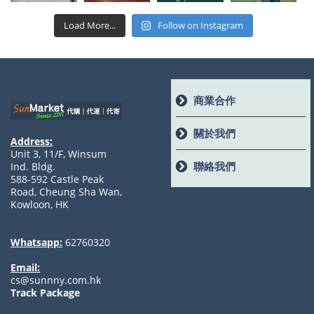
Load More...
Follow on Instagram
商業合作
關於我們
Address:
Unit 3, 11/F, Winsum
聯絡我們
Ind. Bldg.
588-592 Castle Peak
Road, Cheung Sha Wan,
Kowloon, HK
Whatsapp:
62760320
Email:
cs@sunnny.com.hk
Track Package