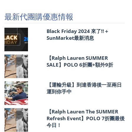
團
購
優
最新代團購優惠情報
惠
情
報
Black Friday 2024 來了!!＋
SunMarket最新消息
【Ralph Lauren SUMMER
SALE】POLO 6折團+額外9折
【運輸升級】到達香港後一至兩日
運到你手中
【Ralph Lauren The SUMMER
Refresh Event】POLO 7折團最後
今日！