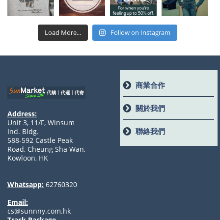
Load More...
Follow on Instagram
商業合作
關於我們
Address:
Unit 3, 11/F, Winsum
聯絡我們
Ind. Bldg.
588-592 Castle Peak
Road, Cheung Sha Wan,
Kowloon, HK
Whatsapp:
62760320
Email:
cs@sunnny.com.hk
Track Package