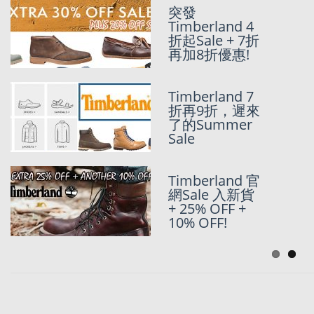
突發
Timberland美
Timberland 4
國官網SALE-
折起Sale + 7折
UP TO 40%
再加8折優惠!
OFF!!!
Timberland 7
Timberland 美
折再9折，遲來
國官網
了的Summer
Memorial 75
Sale
折Sale~~
Timberland 官
Timberland 美
網Sale 入新貨
國官網6 折Sale
+ 25% OFF +
10% OFF!