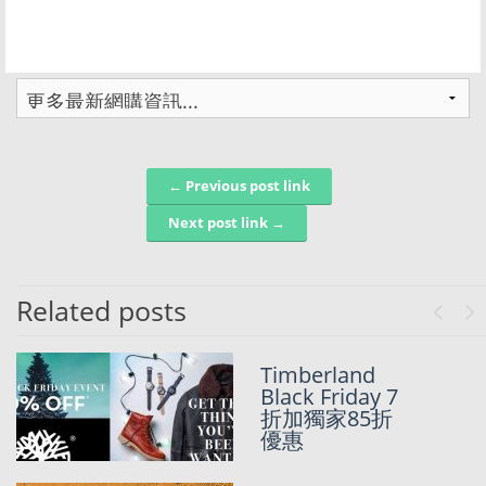
← Previous post link
Post navigation
Next post link →
Related posts
Previo
Ne
美國限
Timberland
定!!!Tommy
Black Friday 7
Hilfiger X
折加獨家85折
Timberland聯
優惠
乘款式!!!