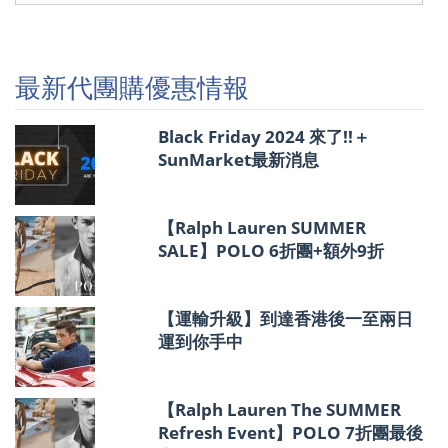
代
團
購
優
最新代團購優惠情報
惠
情
報
Black Friday 2024 來了!!＋
SunMarket最新消息
【Ralph Lauren SUMMER
SALE】POLO 6折團+額外9折
【運輸升級】到達香港後一至兩日
運到你手中
【Ralph Lauren The SUMMER
Refresh Event】POLO 7折團最後