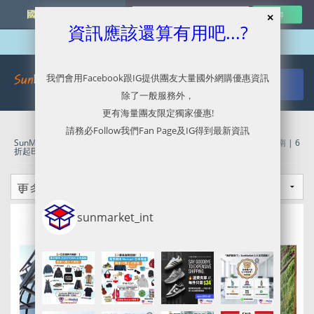
國外網購最新資訊
資訊應該還算有用吧...?
我們會用Facebook跟IG提供團友大量國外網購優惠資訊
除了一般服務外，
更有海量團友限定獨家優惠!
請務必Follow我們Fan Page及IG得到最新資訊
SunMarket 代購．代運．代寄
»
Timberland官網代購/代運/集運服務指南 | 6
折起Black Friday Sale
sunmarket_int