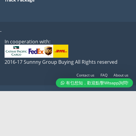
-
In cooperation with:
2016-17 Sunnny Group Buying All Rights reserved
Contact us
FAQ
About us
有乜想知，歡迎點擊Wtsapp詢問!