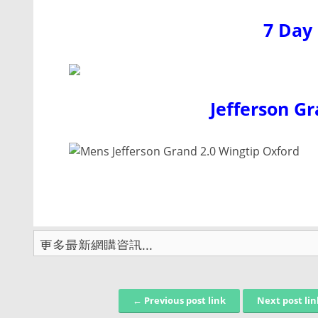
7 Day 
Jefferson G
← Previous post link
Next post li
Post navigation