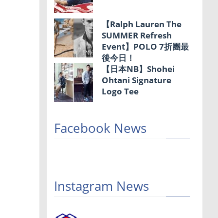
【Ralph Lauren The
SUMMER Refresh
Event】POLO 7折團最
後今日！
【日本NB】Shohei
Ohtani Signature
Logo Tee
Facebook News
Instagram News