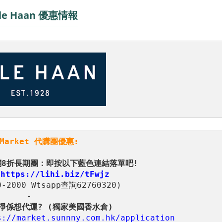
le Haan 優惠情報
nMarket 代購團優惠:
 
0-2000 Wtsapp查詢62760320) 

s://market.sunnny.com.hk/application 