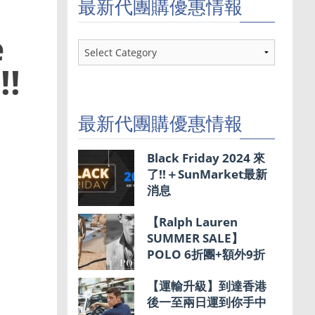
最新代團購優惠情報
e
最
新
!
代
團
購
優
最新代團購優惠情報
惠
情
報
Black Friday 2024 來
了!!＋SunMarket最新
消息
【Ralph Lauren
SUMMER SALE】
POLO 6折團+額外9折
【運輸升級】到達香港
後一至兩日運到你手中