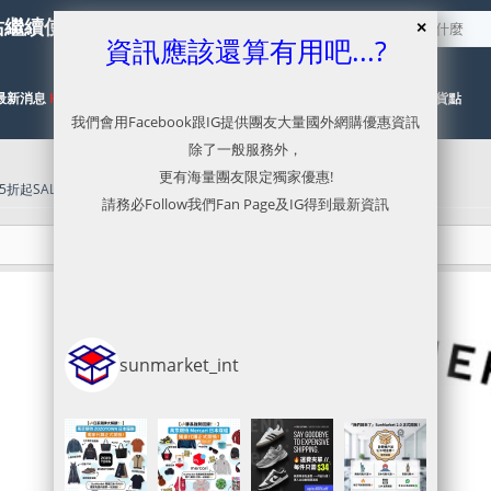
站繼續使用服務，本網已停止更新
資訊應該還算有用吧...?
最新消息
HOT
代購目錄
NEW
代運流程及價格參考
有關取貨點
我們會用Facebook跟IG提供團友大量國外網購優惠資訊
除了一般服務外，
更有海量團友限定獨家優惠!
 5折起SALE + 額外9折優惠
»
Uncategorized
請務必Follow我們Fan Page及IG得到最新資訊
sunmarket_int