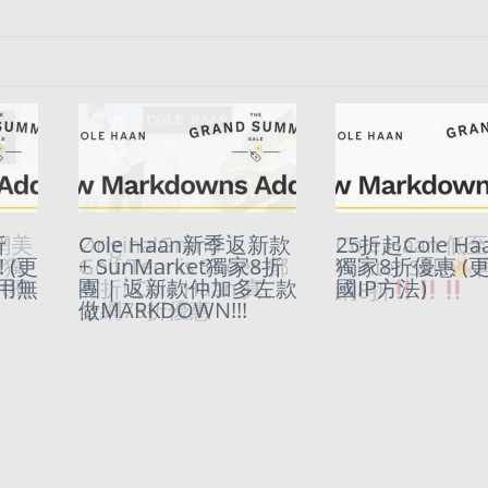
官網美
折
ØriginalGrand
Cole Haan新季返新款
Cole Haan 低
25折起Cole Haa
加獨
 (更
Golf/Tennis Shoes 都
+ SunMarket獨家8折
獨家8折優惠 (
Winter Sale
et獨
用無
有折! Cole Haan 真。
團 | 返新款仲加多左款
國IP方法)
網8折
全網75折優惠
做MARKDOWN!!!