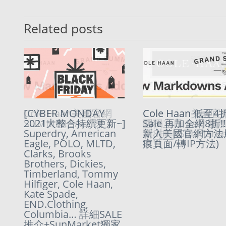
Related posts
Cole Haan美國官網
[CYBER MONDAY
Cole Haan美國
Cole Haan 低至4
SUMMER SALE 來了
2021大整合持續更新~]
國獨立日 Sale 團
Sale 再加全網8折!!!
Superdry, American
家8折 | SunMark
新入美國官網方法
Eagle, POLO, MLTD,
家!!!
痕頁面/轉IP方法)
Clarks, Brooks
Brothers, Dickies,
Timberland, Tommy
Hilfiger, Cole Haan,
Kate Spade,
END.Clothing,
Columbia… 詳細SALE
推介+SunMarket獨家