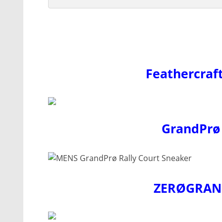
Feathercraf
GrandPrø 
ZERØGRAND