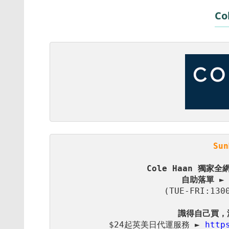
Co
Su
自助落單 ►
(TUE-FRI:130
$24起英美日代運服務 ► 
http