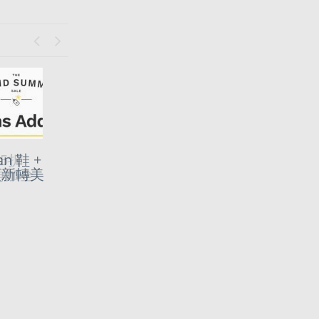
Previous
Next
至5折
n 鞋 +
更新轉美
再加全