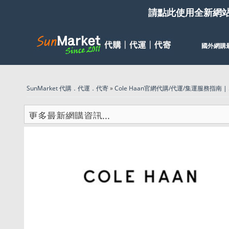
請點此使用全新網
國外網購
SunMarket 代購．代運．代寄
»
Cole Haan官網代購/代運/集運服務指南 |