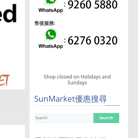
售後服務:
Shop closed on Holidays and
Sundays
SunMarket優惠搜尋