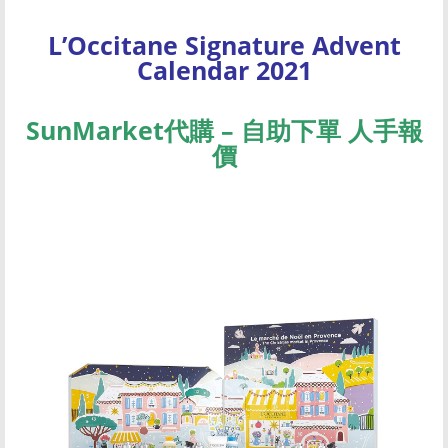
L’Occitane Signature Advent
Calendar 2021
SunMarket代購 – 自助下單 人手報
價