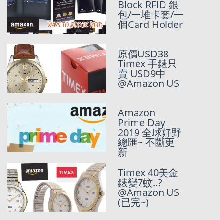
運香港】
Block RFID 銀
AMAZON
包/一堆卡套/一
PRIME DAY
個Card Holder
2022 – 免費申
請PRIME會籍
教學
原價USD38
Timex 手錶只
賣 USD9中
(最後一日) 美
@Amazon US
國大優惠日
Memorial Day
Sale 2022 優惠
Amazon
總匯
Prime Day
2019 全球好野
National
總匯~ 不斷更
Geographic@
新
Running Man
原來係外國可
Timex 40美金
以好平?
錶變7蚊..?
@Amazon US
USD 33.93
(已完~)
Clarks Oxford
發見!