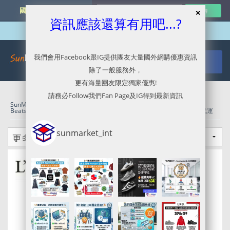
國外網購最新資訊
資訊應該還算有用吧...?
我們會用Facebook跟IG提供團友大量國外網購優惠資訊
除了一般服務外，
更有海量團友限定獨家優惠!
請務必Follow我們Fan Page及IG得到最新資訊
SunMarket 代購．代運．代寄
»
Amazon官網代購/代運/集運服務指南 |
Beats Studio3 Wireless 耳機大特價
»
精選貨品
»
美國代購代運
»
美國代運
sunmarket_int