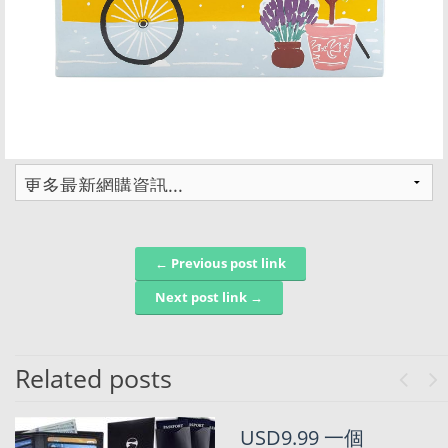
← Previous post link
Post navigation
Next post link →
Related posts
Previo
Ne
【勁多野免費
USD9.99 一個