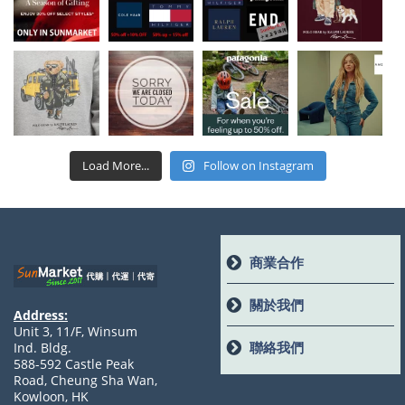
Load More...
Follow on Instagram
商業合作
關於我們
Address:
Unit 3, 11/F, Winsum
聯絡我們
Ind. Bldg.
588-592 Castle Peak
Road, Cheung Sha Wan,
Kowloon, HK