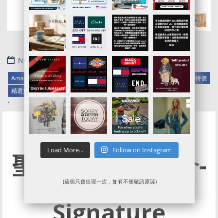
November 13, 2021
Amazon官網代購/代運/集運服務指南 | Beats Studio3 Wireless 耳機大特價
精選貨品
美國代購代運
美國代運
.
Load More...
Follow on Instagram
聖誕倒數月曆推介-
L’Occitane
(這個只會出現一次，如有不便敬請原諒)
Signature