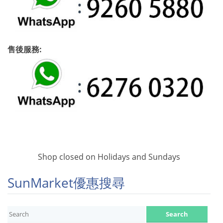
售後服務:
Shop closed on Holidays and Sundays
SunMarket優惠搜尋