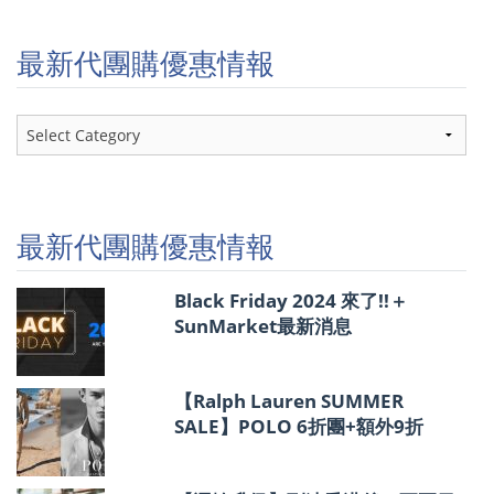
最新代團購優惠情報
最
新
代
團
購
優
最新代團購優惠情報
惠
情
報
Black Friday 2024 來了!!＋
SunMarket最新消息
【Ralph Lauren SUMMER
SALE】POLO 6折團+額外9折