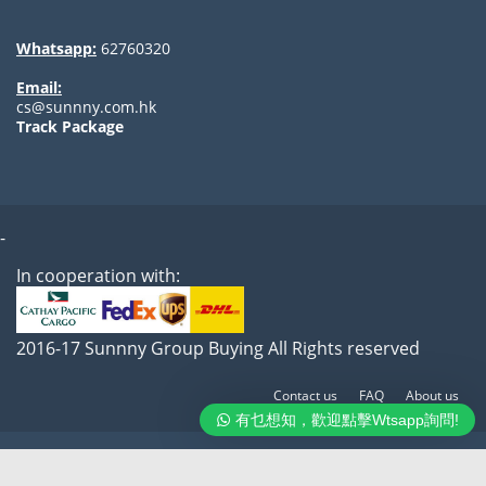
Whatsapp:
62760320
Email:
cs@sunnny.com.hk
Track Package
-
In cooperation with:
2016-17 Sunnny Group Buying All Rights reserved
Contact us
FAQ
About us
有乜想知，歡迎點擊Wtsapp詢問!