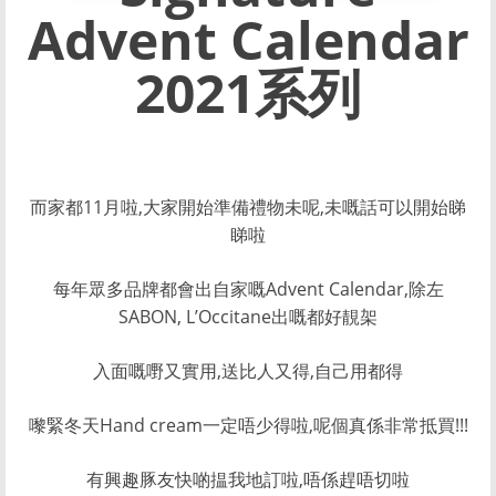
Advent Calendar
2021系列
而家都11月啦,大家開始準備禮物未呢,未嘅話可以開始睇
睇啦
每年眾多品牌都會出自家嘅Advent Calendar,除左
SABON, L’Occitane出嘅都好靚架
入面嘅嘢又實用,送比人又得,自己用都得
嚟緊冬天Hand cream一定唔少得啦,呢個真係非常抵買!!!
有興趣豚友快啲揾我地訂啦,唔係趕唔切啦