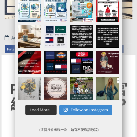
August 11, 2021
.
Patagonia官網代購/代運/集運服務指南 | Patagonia 5折Sale 獨家優惠
Patagonia美國官
網有SALE啦
UP
Load More...
Follow on Instagram
TO 30% OFF~
(這個只會出現一次，如有不便敬請原諒)