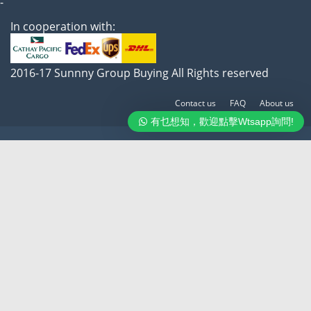
-
In cooperation with:
2016-17 Sunnny Group Buying All Rights reserved
Contact us
FAQ
About us
有乜想知，歡迎點擊Wtsapp詢問!