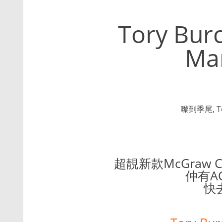
Tory B
Ma
嚟到季尾, T
超靚新款McGraw Ca
仲有A
快