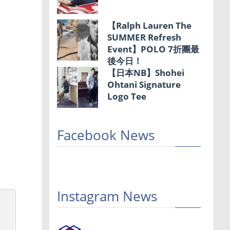
【Ralph Lauren The
SUMMER Refresh
Event】POLO 7折團最
後今日！
【日本NB】Shohei
Ohtani Signature
Logo Tee
Facebook News
Instagram News