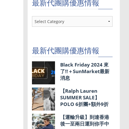
最新代團購優惠情報
最
新
代
團
購
優
最新代團購優惠情報
惠
情
報
Black Friday 2024 來
了!!＋SunMarket最新
消息
【Ralph Lauren
SUMMER SALE】
POLO 6折團+額外9折
【運輸升級】到達香港
後一至兩日運到你手中