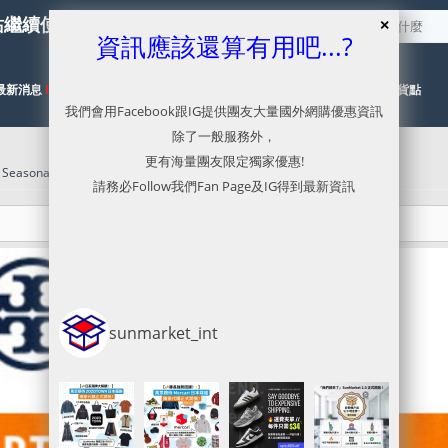
站繼續使用服務，本網已停止更新
資訊應該還算有用吧...?
最新消息
HOT
代購目錄
NEW
代運流程及價格參考
有關取貨點
我們會用Facebook跟IG提供團友大量國外網購優惠資訊
除了一般服務外，
更有海量團友限定獨家優惠!
easonal Sale 開催中
請務必Follow我們Fan Page及IG得到最新資訊
sunmarket_int