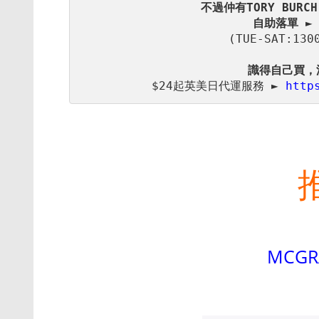
自助落單 ►
(TUE-SAT:130
$24起英美日代運服務 ► 
http
MCGR