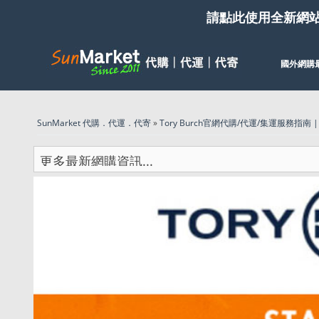
請點此使用全新網
國外網購
SunMarket 代購．代運．代寄
»
Tory Burch官網代購/代運/集運服務指南 | S