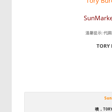
Tory Bu
SunMar
溫馨提示: 代
TORY
Su
噢，TOR