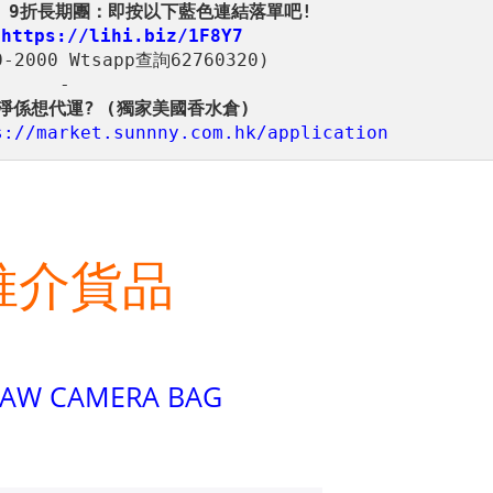
 
0-2000 Wtsapp查詢62760320) 

s://market.sunnny.com.hk/application 
推介貨品
AW CAMERA BAG