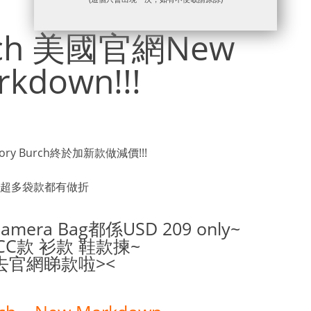
urch 美國官網New
rkdown!!!
ory Burch終於加新款做減價!!!
超多袋款都有做折
mera Bag都係USD 209 only~
CC款 衫款 鞋款揀~
去官網睇款啦><