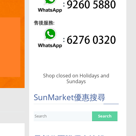
售後服務:
Shop closed on Holidays and
Sundays
SunMarket優惠搜尋