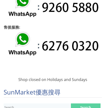
售後服務:
Shop closed on Holidays and Sundays
SunMarket優惠搜尋