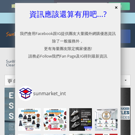
國外網購最新資訊
資訊應該還算有用吧...?
我們會用Facebook跟IG提供團友大量國外網購優惠資訊
除了一般服務外，
更有海量團友限定獨家優惠!
請務必Follow我們Fan Page及IG得到最新資訊
SunMarket 代購．代運．代寄
»
2XU官網代購/代運/集運服務指南 |
Clearance 貨品8折優惠
sunmarket_int