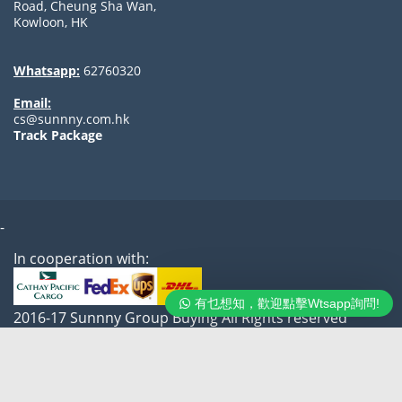
Road, Cheung Sha Wan,
Kowloon, HK
Whatsapp:
62760320
Email:
cs@sunnny.com.hk
Track Package
-
In cooperation with:
有乜想知，歡迎點擊Wtsapp詢問!
2016-17 Sunnny Group Buying All Rights reserved
Contact us
FAQ
About us