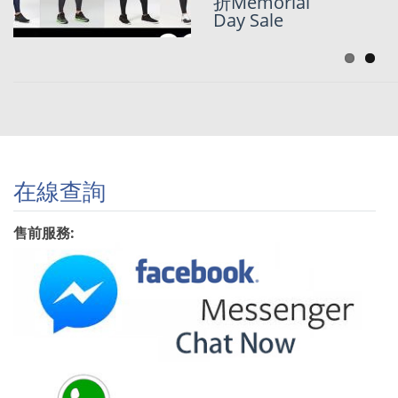
日6折Flash
折Memorial
Sale
Day Sale
在線查詢
售前服務: