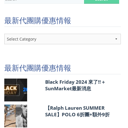
最新代團購優惠情報
最
新
代
團
購
優
最新代團購優惠情報
惠
情
報
Black Friday 2024 來了!!＋
SunMarket最新消息
【Ralph Lauren SUMMER
SALE】POLO 6折團+額外9折