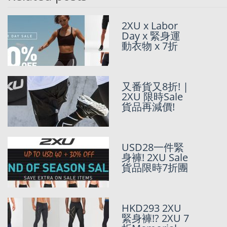
Previo
Ne
為夏日運動做
2XU x Labor
準備! 2XU 5折
Day x 緊身運
起Memorial
動衣物 x 7折
Day Sale
2XU 全網7折
又番貨又8折! |
Black Friday
2XU 限時Sale
Sale
貨品再減價!
USD24一件
USD28一件緊
2XU緊身褲!?
身褲! 2XU Sale
美國官網真正
貨品限時7折團
既Sale 6折優惠
USD 60 正價緊
HKD293 2XU
身褲 | 2XU 即
緊身褲!? 2XU 7