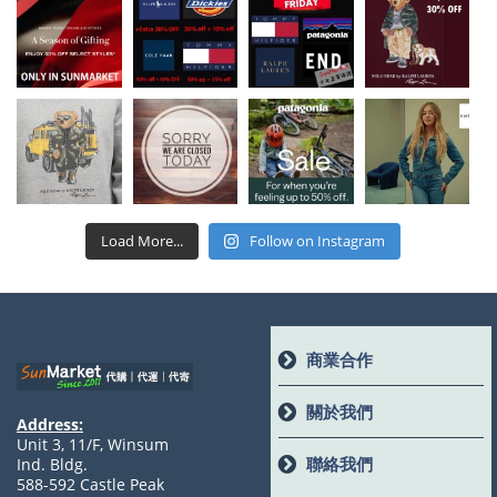
Load More...
Follow on Instagram
商業合作
關於我們
Address:
Unit 3, 11/F, Winsum
聯絡我們
Ind. Bldg.
588-592 Castle Peak