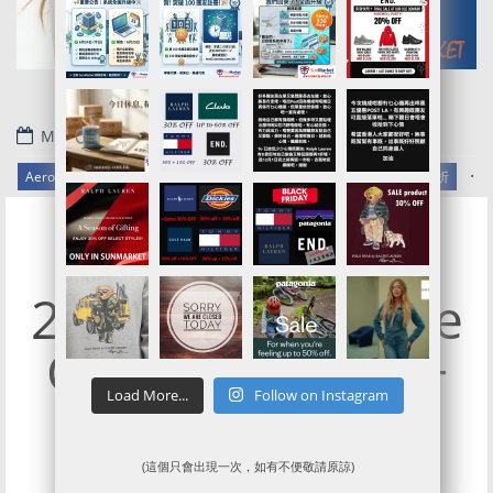
May 5, 2020
.
Aeropostale官網代購/代運/集運服務指南 | 新貨品3折-5折起優惠再85折
2折起Aeropostale
Clearance Sale +
Load More...
Follow on Instagram
獨家9折優惠
(這個只會出現一次，如有不便敬請原諒)