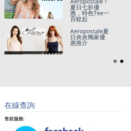
家85折團|
Aeropostale！
USD8 就有件
夏日七折優
TEE!
惠，特色Tee一
百蚊起
Aeropostale獨
Aeropostale夏
家9折團久違地
日炎炎獨家優
返嚟啦
惠推介
在線查詢
售前服務: