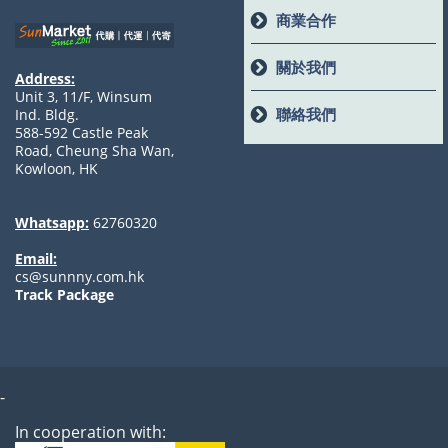
商業合作
關於我們
Address:
Unit 3, 11/F, Winsum
聯絡我們
Ind. Bldg.
588-592 Castle Peak
Road, Cheung Sha Wan,
Kowloon, HK
Whatsapp:
62760320
Email:
cs@sunnny.com.hk
Track Package
-
In cooperation with: