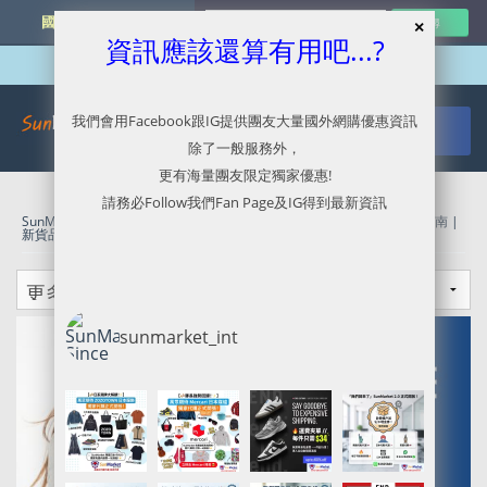
國外網購最新資訊
資訊應該還算有用吧...?
我們會用Facebook跟IG提供團友大量國外網購優惠資訊
除了一般服務外，
更有海量團友限定獨家優惠!
請務必Follow我們Fan Page及IG得到最新資訊
SunMarket 代購．代運．代寄
»
Aeropostale官網代購/代運/集運服務指南 |
新貨品3折-5折起優惠再85折
sunmarket_int