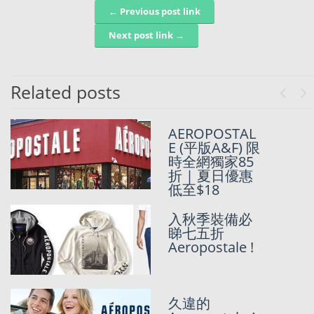
← Previous post link
Post navigation
Next post link →
Related posts
Previo
Ne
USD20一件輕
AEROPOSTAL
便耐用平價
E (平版A&F) 限
Aero羽絨!!!
時全網獨家85
折 | 夏日優惠
低至$18
USD8 就有件
入秋季裝備必
TEE!|
睇七五折
Aeropostale獨
Aeropostale !
家85折團
Aeropostale獨
久違的