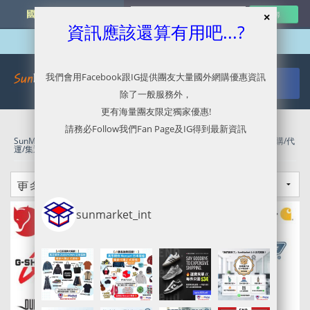
國外網購最新資訊
資訊應該還算有用吧...?
我們會用Facebook跟IG提供團友大量國外網購優惠資訊
除了一般服務外，
更有海量團友限定獨家優惠!
請務必Follow我們Fan Page及IG得到最新資訊
SunMarket 代購．代運．代寄
»
Black Friday Sale 2019
»
MLTD官網代購/代
運/集運服務指南 | 包括G shcok全網65折優惠
sunmarket_int