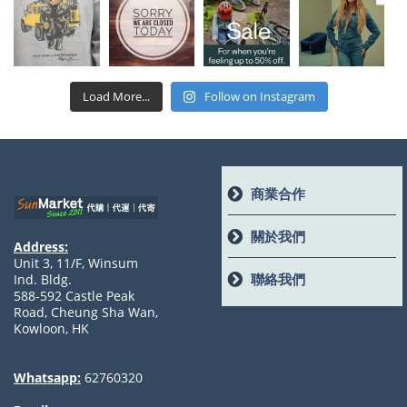
Load More...
Follow on Instagram
商業合作
關於我們
Address:
Unit 3, 11/F, Winsum
聯絡我們
Ind. Bldg.
588-592 Castle Peak
Road, Cheung Sha Wan,
Kowloon, HK
Whatsapp:
62760320