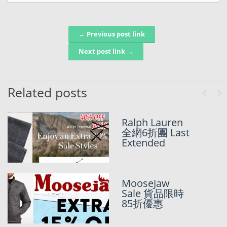
← Previous post link
Post navigation
Next post link →
Related posts
Previo
Ne
[CYBER
Ralph Lauren
MONDAY
全網6折團 Last
2021大整合持
Extended
續更新~]
Superdry,
American
Eagle, POLO, MLTD, Clarks, Brooks
MooseJaw
Brothers, Dickies, Timberland, Tommy
Sale 貨品限時
Hilfiger, Cole Haan, Kate Spade,
85折優惠
END.Clothing, Columbia… 詳細SALE推
介+SunMarket獨家代購優惠~~~