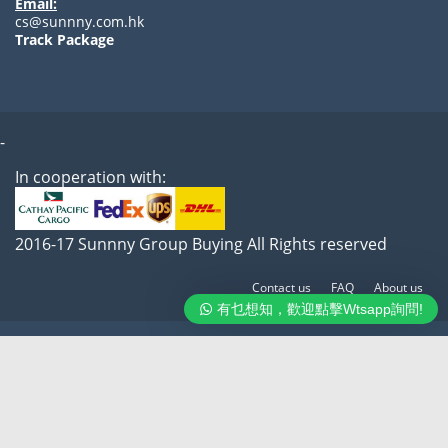
Email:
cs@sunnny.com.hk
Track Package
-
In cooperation with:
2016-17 Sunnny Group Buying All Rights reserved
Contact us
FAQ
About us
有乜想知，歡迎點擊Wtsapp詢問!