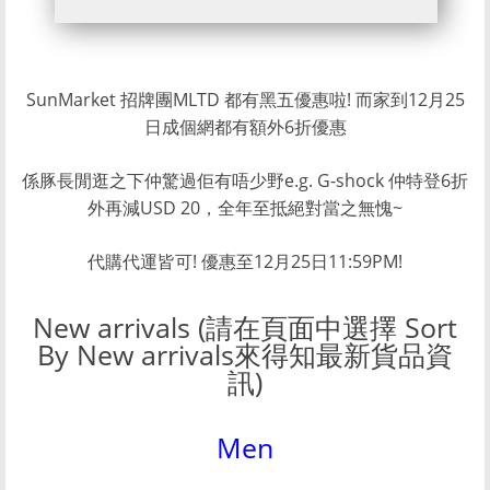
SunMarket 招牌團MLTD 都有黑五優惠啦! 而家到12月25
日成個網都有額外6折優惠
係豚長閒逛之下仲驚過佢有唔少野e.g. G-shock 仲特登6折
外再減USD 20，全年至抵絕對當之無愧~
代購代運皆可! 優惠至12月25日11:59PM!
New arrivals (請在頁面中選擇 Sort
By New arrivals來得知最新貨品資
訊)
Men