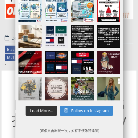
December 23, 2019
Black Friday Sale 2019
MLTD官網代購/代運/集運服務指南 | 包括G shcok全網65折優惠
.
MLTD 全年至抵6
Load More...
Follow on Instagram
折Christmas Day
Sale
(這個只會出現一次，如有不便敬請原諒)