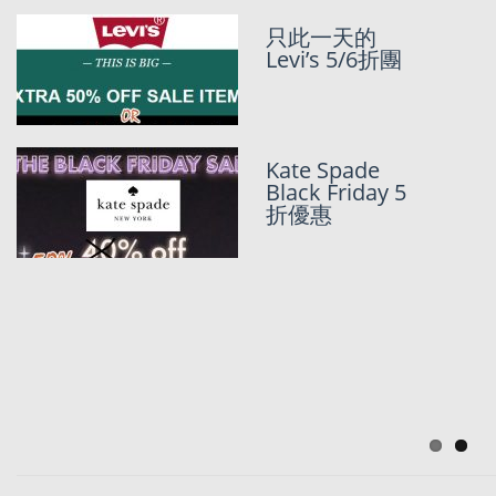
只此一天的
25折起Cole
Levi’s 5/6折團
Haan 鞋 + 獨
家8折優惠 (更
新轉美國IP方
法)
Kate Spade
$6xx
Black Friday 5
Oakley/Rayba
折優惠
n Sale!
Sunglasshut
Sale加獨家85
折
Tommy
Hilfiger 6折
End of season
Sale優惠