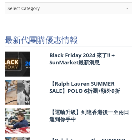
最
新
代
團
購
優
最新代團購優惠情報
惠
情
報
Black Friday 2024 來了!!＋
SunMarket最新消息
【Ralph Lauren SUMMER
SALE】POLO 6折團+額外9折
【運輸升級】到達香港後一至兩日
運到你手中