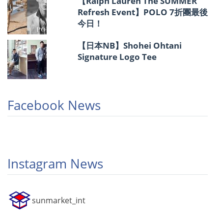
【Ralph Lauren The SUMMER
Refresh Event】POLO 7折團最後
今日！
【日本NB】Shohei Ohtani
Signature Logo Tee
Facebook News
Instagram News
sunmarket_int