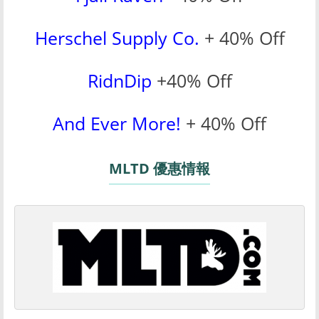
Herschel Supply Co.
+ 40% Off
RidnDip
+40% Off
And Ever More!
+ 40% Off
MLTD 優惠情報