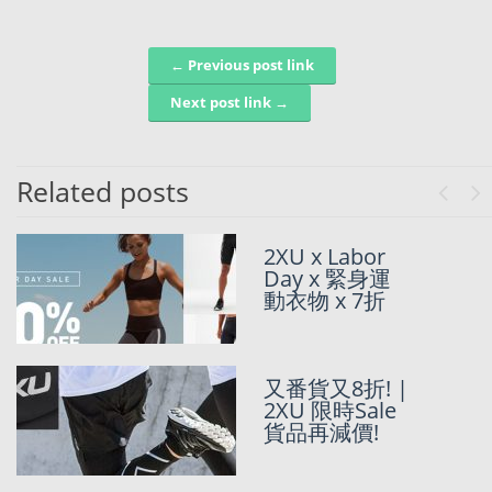
← Previous post link
Post navigation
Next post link →
Related posts
Previo
Ne
為夏日運動做
2XU x Labor
準備! 2XU 5折
Day x 緊身運
起Memorial
動衣物 x 7折
Day Sale
連Outlet都有
又番貨又8折! |
折!? 美國官網
2XU 限時Sale
真正既7折優惠
貨品再減價!