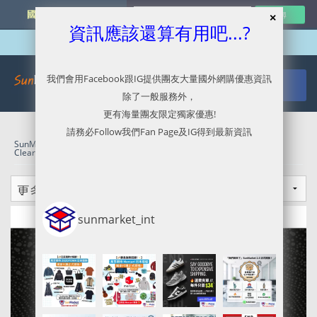
國外網購最新資訊
資訊應該還算有用吧...?
我們會用Facebook跟IG提供團友大量國外網購優惠資訊
除了一般服務外，
更有海量團友限定獨家優惠!
請務必Follow我們Fan Page及IG得到最新資訊
SunMarket 代購．代運．代寄
»
2XU官網代購/代運/集運服務指南 |
Clearance 貨品8折優惠
»
Black Friday Sale 2019
sunmarket_int