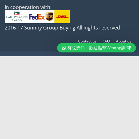
In cooperation with:
2016-17 Sunnny Group Buying All Rights reserved
Contact us
FAQ
About us
有乜想知，歡迎點擊Wtsapp詢問!