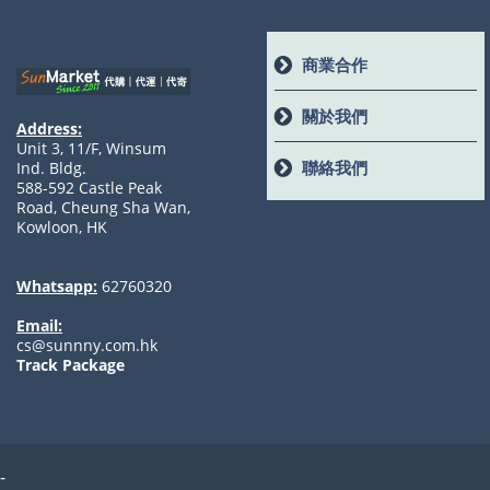
商業合作
關於我們
Address:
Unit 3, 11/F, Winsum
聯絡我們
Ind. Bldg.
588-592 Castle Peak
Road, Cheung Sha Wan,
Kowloon, HK
Whatsapp:
62760320
Email:
cs@sunnny.com.hk
Track Package
-