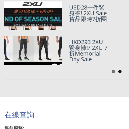
USD24一件
USD28一件緊
2XU緊身褲!?
身褲! 2XU Sale
美國官網真正
貨品限時7折團
既Sale 6折優惠
USD 60 正價緊
HKD293 2XU
身褲 | 2XU 即
緊身褲!? 2XU 7
日6折Flash
折Memorial
Sale
Day Sale
在線查詢
售前服務: