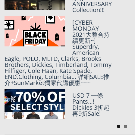
ANNIVERSARY
Collection!!!
Dickies 一樣可
[CYBER
以買老牛! | 7
MONDAY
折仲可以再加
2021大整合持
獨家85折!
續更新~]
Superdry,
American
Dickies 長期85
Eagle, POLO, MLTD, Clarks, Brooks
折團開催!!!
Brothers, Dickies, Timberland, Tommy
Hilfiger, Cole Haan, Kate Spade,
END.Clothing, Columbia… 詳細SALE推
介+SunMarket獨家代購優惠~~~
USD 7 一條
Pants…!
Dickies 3折起
再9折Sale!