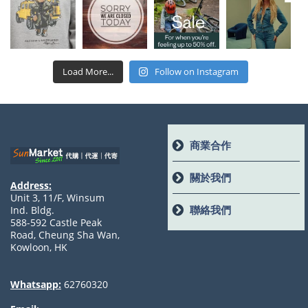
Load More...
Follow on Instagram
商業合作
關於我們
Address:
Unit 3, 11/F, Winsum
聯絡我們
Ind. Bldg.
588-592 Castle Peak
Road, Cheung Sha Wan,
Kowloon, HK
Whatsapp:
62760320