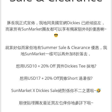
豚長我正式宣佈，我地同美國官網Dickies 已經傾掂左，
而家所有SunMarket團友都可以享有獨家額外8折優惠喇~
就算好似而家佢地有Summer Sale & Clearance 優惠，我
地SunMarket一樣可以再外加8折落去，
想用USD10 + 20% Off 買件Dickies Tee 抹地?
想用USD17 + 20% Off買條Short 過暑假?
SunMarket X Dickies Sale絕對係你不二之選啦~
順便貼埋團友最近買左乜俾你地參詳下啦~