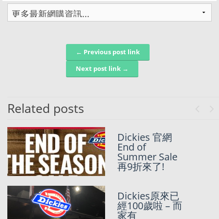
← Previous post link
Post navigation
Next post link →
Related posts
Previo
Ne
Dickies 官網
Dickies 美國官
End of
網75折 Black
Summer Sale
Friday Deals
再9折來了!
Dickies原來已
Dickies 獨家85
經100歲啦 – 而
折Summer
家有
Sale