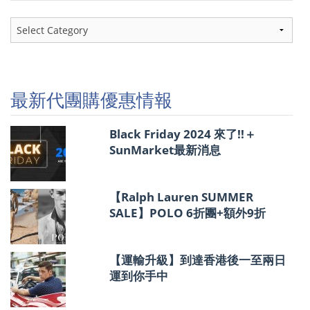
最
新
代
團
購
優
最新代團購優惠情報
惠
情
報
Black Friday 2024 來了!!＋
SunMarket最新消息
【Ralph Lauren SUMMER
SALE】POLO 6折團+額外9折
【運輸升級】到達香港後一至兩日
運到你手中