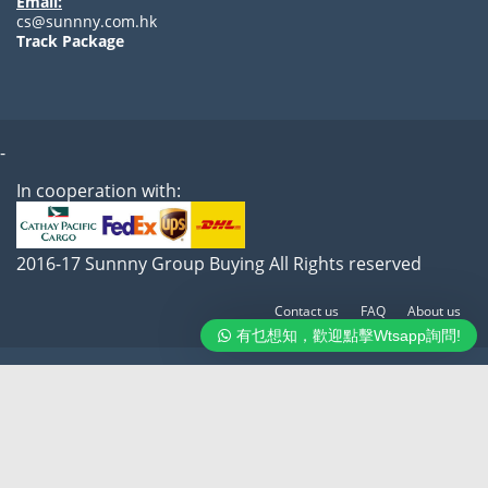
Email:
cs@sunnny.com.hk
Track Package
-
In cooperation with:
2016-17 Sunnny Group Buying All Rights reserved
Contact us
FAQ
About us
有乜想知，歡迎點擊Wtsapp詢問!