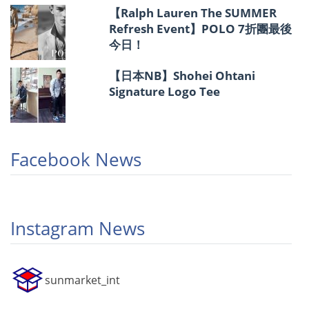
【Ralph Lauren The SUMMER
Refresh Event】POLO 7折團最後
今日！
【日本NB】Shohei Ohtani
Signature Logo Tee
Facebook News
Instagram News
sunmarket_int