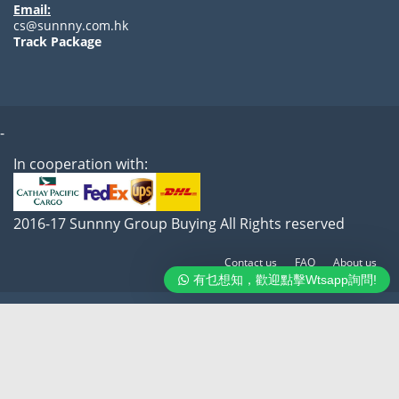
Email:
cs@sunnny.com.hk
Track Package
-
In cooperation with:
2016-17 Sunnny Group Buying All Rights reserved
Contact us
FAQ
About us
有乜想知，歡迎點擊Wtsapp詢問!