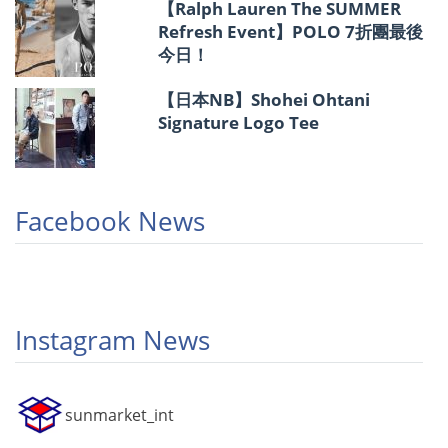
【Ralph Lauren The SUMMER
Refresh Event】POLO 7折團最後
今日！
【日本NB】Shohei Ohtani
Signature Logo Tee
Facebook News
Instagram News
sunmarket_int