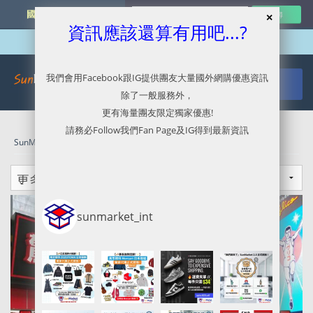
國外網購最新資訊
資訊應該還算有用吧...?
我們會用Facebook跟IG提供團友大量國外網購優惠資訊
除了一般服務外，
更有海量團友限定獨家優惠!
請務必Follow我們Fan Page及IG得到最新資訊
SunMarket 代購．代運．代寄
»
SunMarket 公告
sunmarket_int