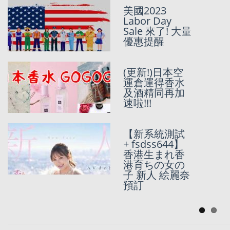
告
美國2023
Labor Day
SunMarket十
Sale 來了! 大量
萬訂單達成!!!
優惠提醒
(更新!)日本空
運倉運得香水
[
豚友麻煩
及酒精同再加
Like返我地新
速啦!!!
FB Page
]
Sun記香港人
的代購/代運/移
【新系統測試
民代寄
+ fsdss644】
香港生まれ香
代運集運2磅起
港育ちの女の
免費派送，代
子 新人 絵麗奈
購全天侯免費
預訂
派送