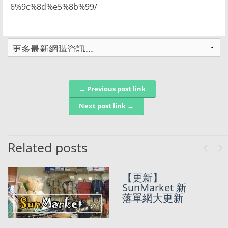
6%9c%8d%e5%8b%99/
← Previous post link
Post navigation
Next post link →
Related posts
Previo
Ne
【更新】
【新增代運便
SunMarket 新
宜寄上門服
落單網大更新
務】2023年代
購免費寄貨通
知/代運減價通