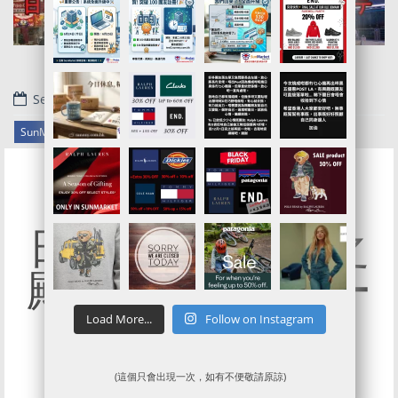
September 18, 2019
.
SunMarket 公告
日本現場及激安之
殿堂ドン・キホー
テ代購服務開通!
Load More...
Follow on Instagram
(這個只會出現一次，如有不便敬請原諒)