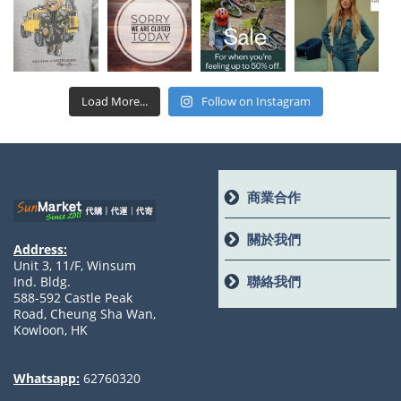
Load More...
Follow on Instagram
商業合作
關於我們
Address:
Unit 3, 11/F, Winsum
聯絡我們
Ind. Bldg.
588-592 Castle Peak
Road, Cheung Sha Wan,
Kowloon, HK
Whatsapp:
62760320