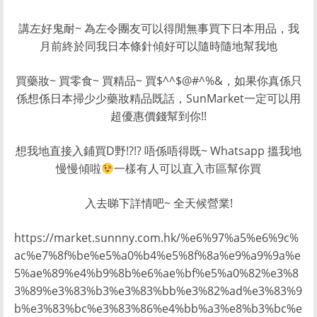
講左好鬼耐~ 為左令團友可以得閒無事買下日本用品，我
月前終於同我日本條針傾好可以隨時隨地幫我地
買藥妝~ 買零食~ 買精品~ 買$^^$@#^%&，如果你真係只
係想係日本掃少少藥妝精品既話，SunMarket一定可以用
超優惠價錢幫到你!!
想我地直接入鋪買D野!?!? 唔係唔得既~ Whatsapp 搵我地
慢慢傾啦
一樣有人可以直入市區幫你買
入去睇下詳情吧~ 全天候營業!
https://market.sunnny.com.hk/%e6%97%a5%e6%9c%
ac%e7%8f%be%e5%a0%b4%e5%8f%8a%e9%a9%9a%e
5%ae%89%e4%b9%8b%e6%ae%bf%e5%a0%82%e3%8
3%89%e3%83%b3%e3%83%bb%e3%82%ad%e3%83%9
b%e3%83%bc%e3%83%86%e4%bb%a3%e8%b3%bc%e