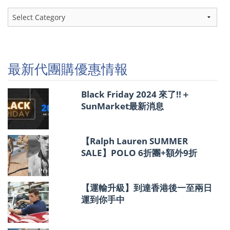
最
新
代
團
購
優
最新代團購優惠情報
惠
情
報
Black Friday 2024 來了!!＋
SunMarket最新消息
【Ralph Lauren SUMMER
SALE】POLO 6折團+額外9折
【運輸升級】到達香港後一至兩日
運到你手中