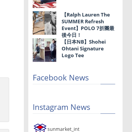
【Ralph Lauren The
SUMMER Refresh
Event】POLO 7折團最
後今日！
【日本NB】Shohei
Ohtani Signature
Logo Tee
Facebook News
Instagram News
sunmarket_int