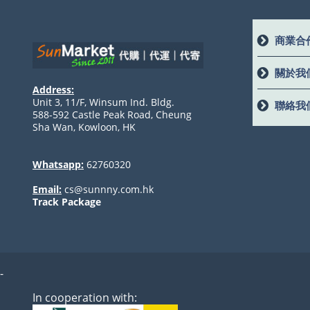
商業合
關於我
Address:
Unit 3, 11/F, Winsum Ind. Bldg.
聯絡我
588-592 Castle Peak Road, Cheung
Sha Wan, Kowloon, HK
Whatsapp:
62760320
Email:
cs@sunnny.com.hk
Track Package
-
In cooperation with: