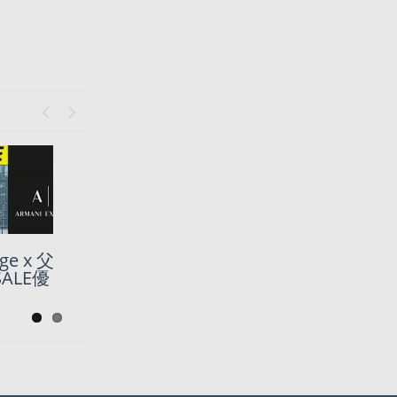
Previous
Next
ge x 父
ge
ALE優
 低至5折