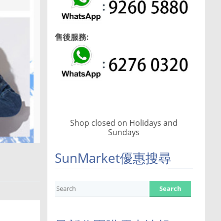
售後服務:
Shop closed on Holidays and
Sundays
SunMarket優惠搜尋