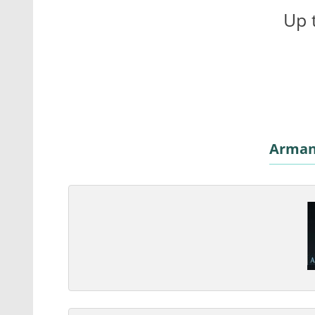
Up 
Arman