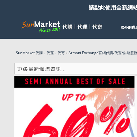
請點此使用全新網
國外網購
SunMarket 代購．代運．代寄
»
Armani Exchange官網代購/代運/集運服務