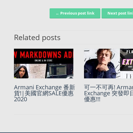
← Previous post link
Next post li
Post navigation
Related posts
Armani Exchange 番新
第一次又免國內運費又
可一不可再! Arman
平民價$209買名牌
貨!|美國官網SALE優惠
做Sale 既Armani
Exchange 突發即
Armani Exchan
2020
Exchange 優惠
優惠!!!
Tee | 低至4折