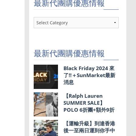
最新代團購優惠情報
最
新
代
團
購
優
最新代團購優惠情報
惠
情
報
Black Friday 2024 來
了!!＋SunMarket最新
消息
【Ralph Lauren
SUMMER SALE】
POLO 6折團+額外9折
【運輸升級】到達香港
後一至兩日運到你手中