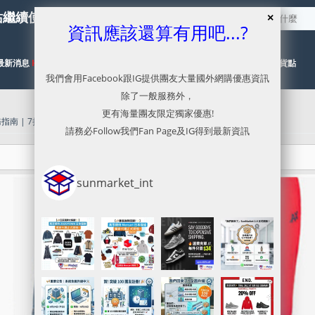
站繼續使用服務，本網已停止更新
資訊應該還算有用吧...?
最新消息
HOT
代購目錄
NEW
代運流程及價格參考
有關取貨點
我們會用Facebook跟IG提供團友大量國外網購優惠資訊
除了一般服務外，
更有海量團友限定獨家優惠!
指南 | 7折起Summer Sale
請務必Follow我們Fan Page及IG得到最新資訊
sunmarket_int