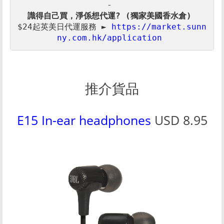
$24起英美日代運服務 ► 
https://market.sunn
ny.com.hk/application 
推介貨品
E15 In-ear headphones
USD 8.95