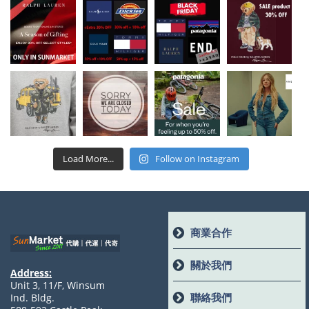
Load More...
Follow on Instagram
商業合作
關於我們
Address:
Unit 3, 11/F, Winsum
聯絡我們
Ind. Bldg.