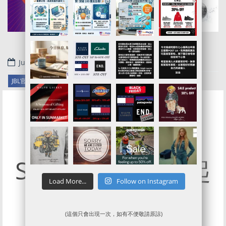
July 16, 2019
.
JBL官網代購/代運/集運服務指南 | 3 Days Only Flash Sale
JBL 7月聖誕節
Sale!? USD8.95起
Load More...
Follow on Instagram
一件耳機!
(這個只會出現一次，如有不便敬請原諒)