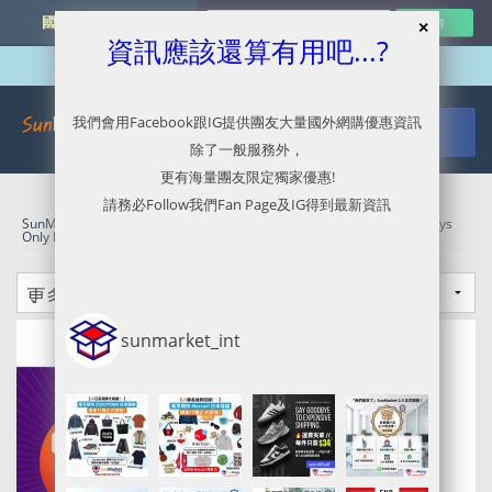
國外網購最新資訊
資訊應該還算有用吧...?
我們會用Facebook跟IG提供團友大量國外網購優惠資訊
除了一般服務外，
更有海量團友限定獨家優惠!
請務必Follow我們Fan Page及IG得到最新資訊
SunMarket 代購．代運．代寄
»
JBL官網代購/代運/集運服務指南 | 3 Days
Only Flash Sale
sunmarket_int