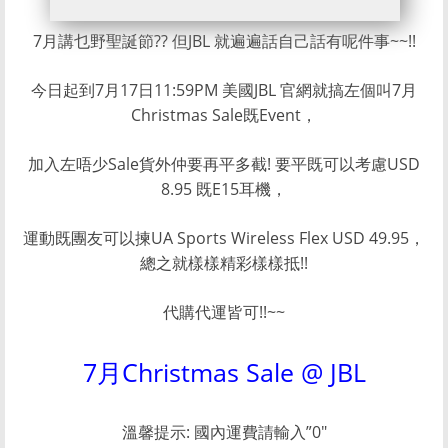
7月講乜野聖誕節?? 但JBL 就遍遍話自己話有呢件事~~!!
今日起到7月17日11:59PM 美國JBL 官網就搞左個叫7月
Christmas Sale既Event，
加入左唔少Sale貨外仲要再平多截! 要平既可以考慮USD
8.95 既E15耳機，
運動既團友可以揀UA Sports Wireless Flex USD 49.95，
總之就樣樣精彩樣樣抵!!
代購代運皆可!!~~
7月Christmas Sale @ JBL
溫馨提示: 國內運費請輸入”0″