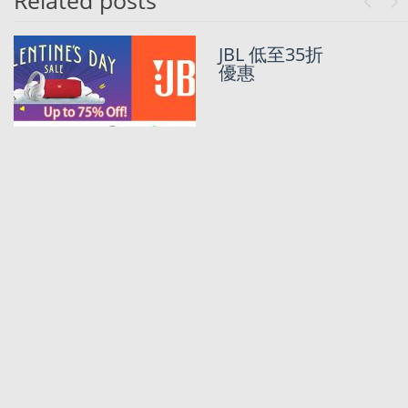
Related posts
Previo
Ne
(最後一日) 美
JBL 低至35折
國大優惠日
優惠
Memorial Day
Sale 2022 優惠
總匯
原價USD39.95
而家只需USD
9.99既 JBL 多
色耳機!?!?!?
USD6.99 JBL耳
機/USD24.95
無線掛頸耳機!
JBL Black
Friday Sale
USD9.95耳
機!Speaker!|