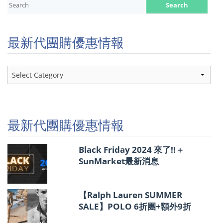
最新代團購優惠情報
最
新
代
團
購
優
最新代團購優惠情報
惠
情
報
Black Friday 2024 來了!!＋
SunMarket最新消息
【Ralph Lauren SUMMER
SALE】POLO 6折團+額外9折