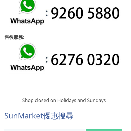
售後服務:
Shop closed on Holidays and Sundays
SunMarket優惠搜尋