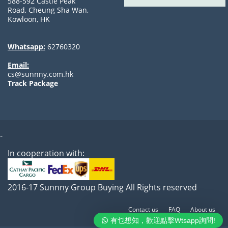
588-592 Castle Peak
Road, Cheung Sha Wan,
Kowloon, HK
Whatsapp:
62760320
Email:
cs@sunnny.com.hk
Track Package
-
In cooperation with:
2016-17 Sunnny Group Buying All Rights reserved
Contact us
FAQ
About us
有乜想知，歡迎點擊Wtsapp詢問!