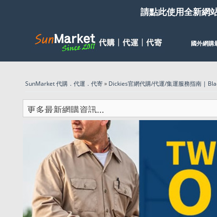
請點此使用全新網
國外網購
SunMarket 代購．代運．代寄
»
Dickies官網代購/代運/集運服務指南 | Black