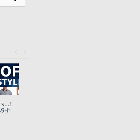
Previous
Next
s…!
85折團開
再9折