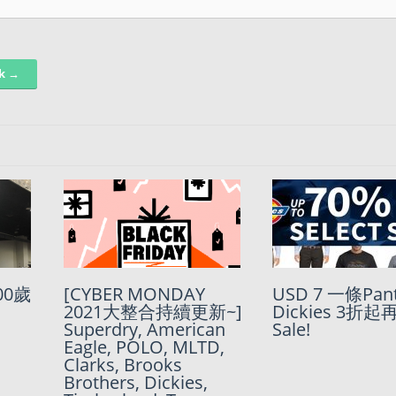
nk →
00歲
長期8
[CYBER MONDAY
Dickies 獨家85折
USD 7 一條Pant
Dickies 長期
2021大整合持續更新~]
Summer Sale
Dickies 3折起
催!!!
Superdry, American
Sale!
Eagle, POLO, MLTD,
Clarks, Brooks
Brothers, Dickies,