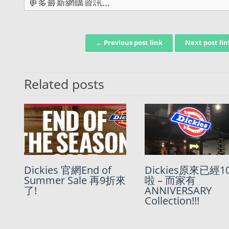
← Previous post link
Next post li
Post navigation
Related posts
Dickies 官網End of
Dickies 美國官網75折
Dickies原來已經1
Dickies 美國官網
Summer Sale 再9折來
Black Friday Deals
啦 – 而家有
折優惠 + Sale &
了!
ANNIVERSARY
Clearance
Collection!!!