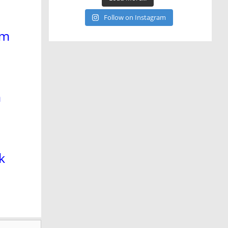
Follow on Instagram
um
m
k