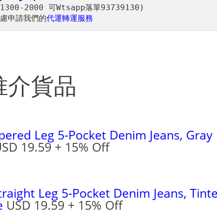
慮申請我們的
代運轉運服務
推介貨品
Tapered Leg 5-Pocket Denim Jeans
, Gray
SD 19.59 + 15% Off
Straight Leg 5-Pocket Denim Jeans
, Tint
e
USD 19.59 + 15% Off