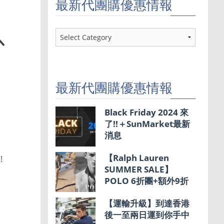
最新代團購優惠情報
以
最
新
代
團
購
優
最新代團購優惠情報
惠
情
報
Black Friday 2024 來
了!!＋SunMarket最新
消息
【Ralph Lauren
!
SUMMER SALE】
POLO 6折團+額外9折
【運輸升級】到達香港
後一至兩日運到你手中