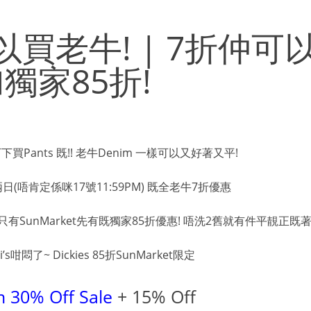
可以買老牛! | 7折仲可
獨家85折!
下買Pants 既!! 老牛Denim 一樣可以又好著又平!
唔肯定係咪17號11:59PM) 既全老牛7折優惠
只有SunMarket先有既獨家85折優惠! 唔洗2舊就有件平靚正既著
咁悶了~ Dickies 85折SunMarket限定
m 30% Off Sale
+ 15% Off