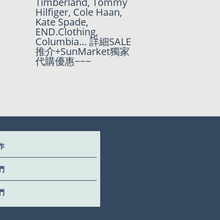
Timberland, Tommy
Hilfiger, Cole Haan,
Kate Spade,
END.Clothing,
Columbia… 詳細SALE
推介+SunMarket獨家
代購優惠~~~
作
們
們