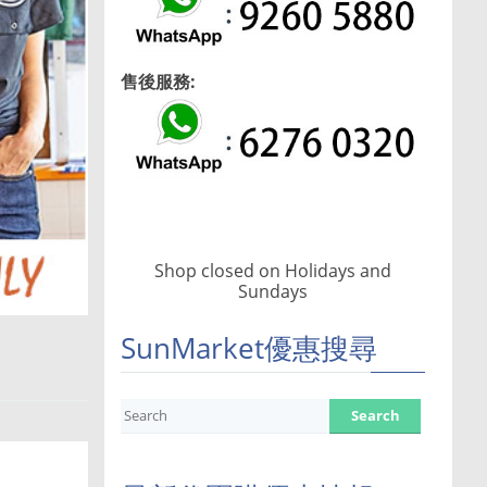
售後服務:
Shop closed on Holidays and
Sundays
SunMarket優惠搜尋