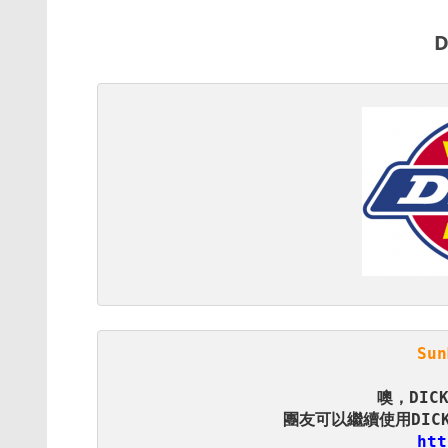
D
Su
htt