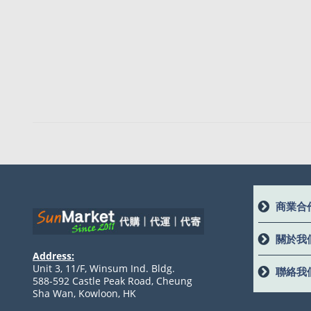
商業合
關於我
Address:
Unit 3, 11/F, Winsum Ind. Bldg.
聯絡我
588-592 Castle Peak Road, Cheung
Sha Wan, Kowloon, HK