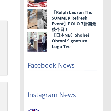
【Ralph Lauren The
SUMMER Refresh
Event】POLO 7折團最
後今日！
【日本NB】Shohei
Ohtani Signature
Logo Tee
Facebook News
Instagram News