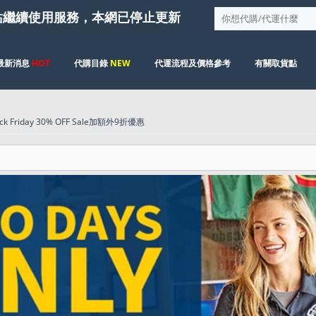
站繼續使用服務，本網已停止更新
最新消息
HOT
代購目錄
NEW
代運流程及價格參考
有關取貨點
 Friday 30% OFF Sale加額外9折優惠