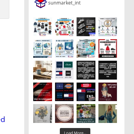
sunmarket_int
ed
Load More...