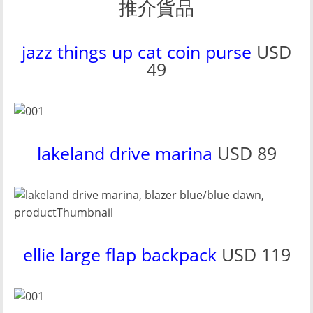
推介貨品
jazz things up cat coin purse
USD
49
lakeland drive marina
USD 89
ellie large flap backpack
USD 119