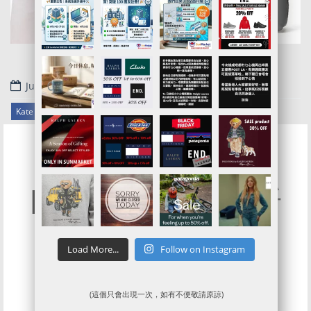
June 11, 2019
.
Kate Spade官網代購/代運/集運服務指南 | Sale貨品再6折優惠
Kate Spade 25折
Surprise Flash
Load More...
Follow on Instagram
Sale
(這個只會出現一次，如有不便敬請原諒)