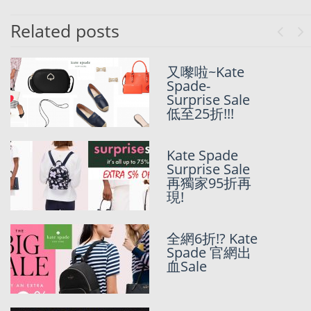
Related posts
Previo
Ne
Kate Spade美
又嚟啦~Kate
國官網
Spade-
President’s
Surprise Sale
Day Sale –
低至25折!!!
25% OFF!!!
Kate Spade
[CYBER
Surprise Sale
MONDAY
再獨家95折再
2021大整合持
現!
續更新~]
Superdry,
American
全網6折!? Kate
Eagle, POLO, MLTD, Clarks, Brooks
Spade 官網出
Brothers, Dickies, Timberland, Tommy
血Sale
Hilfiger, Cole Haan, Kate Spade,
END.Clothing, Columbia… 詳細SALE推
介+SunMarket獨家代購優惠~~~