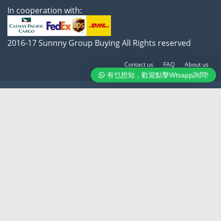
In cooperation with:
2016-17 Sunnny Group Buying All Rights reserved
Contact us
FAQ
About us
有乜想知，歡迎點擊Wtsapp詢問!