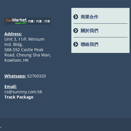
商業合作
關於我們
Address:
Unit 3, 11/F, Winsum
聯絡我們
Ind. Bldg.
588-592 Castle Peak
Road, Cheung Sha Wan,
Kowloon, HK
Whatsapp:
62760320
Email:
cs@sunnny.com.hk
Track Package
-