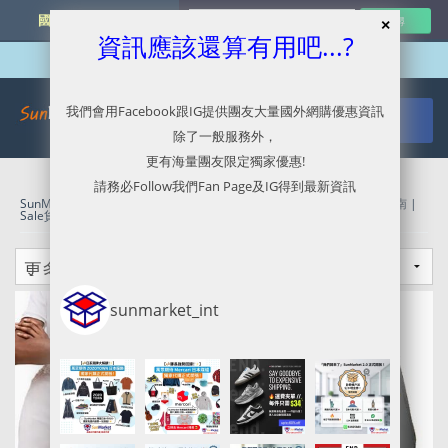
國外網購最新資訊
資訊應該還算有用吧...?
我們會用Facebook跟IG提供團友大量國外網購優惠資訊
除了一般服務外，
更有海量團友限定獨家優惠!
請務必Follow我們Fan Page及IG得到最新資訊
SunMarket 代購．代運．代寄
»
Kate Spade官網代購/代運/集運服務指南 |
Sale貨品再6折優惠
sunmarket_int