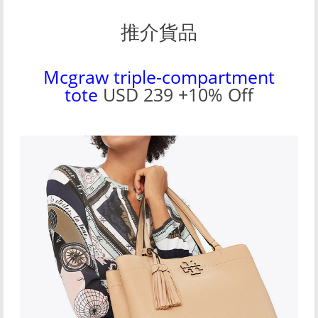
推介貨品
Mcgraw triple-compartment
tote
USD 239 +10% Off