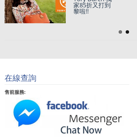
家85折又打到
精選
]TORY
黎啦!!
BURCH美國官
網又有SALE
在線查詢
售前服務: