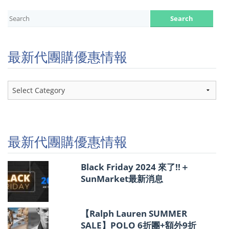
最新代團購優惠情報
最
新
代
團
購
優
最新代團購優惠情報
惠
情
報
Black Friday 2024 來了!!＋
SunMarket最新消息
【Ralph Lauren SUMMER
SALE】POLO 6折團+額外9折