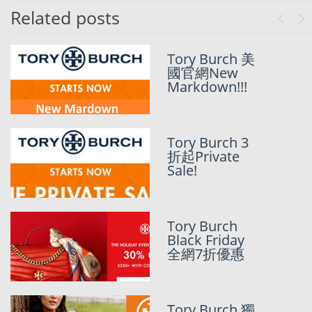
Related posts
Previo
Ne
TORY BURCH
Tory Burch 美
美國官網Extra
國官網New
25% OFF
Markdown!!!
SALE!!!
TORY BURCH
Tory Burch 3
美國官網
折起Private
PRIVATE SALE
Sale!
開始左啦!!!
TORY BURCH
Tory Burch
美國官網又有
Black Friday
75折!!!
全網7折優惠
[Mother’s Day
Tory Burch 獨