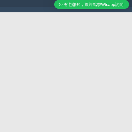
有乜想知，歡迎點擊Wtsapp詢問!