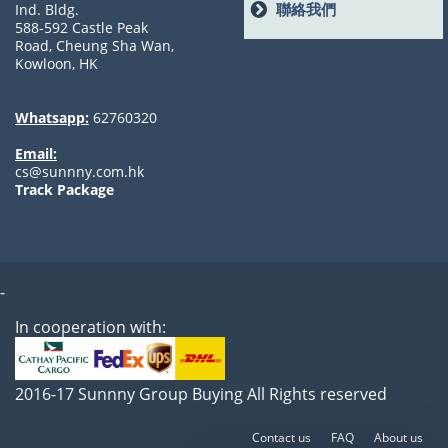
聯絡我們
Ind. Bldg.
588-592 Castle Peak
Road, Cheung Sha Wan,
Kowloon, HK
Whatsapp:
62760320
Email:
cs@sunnny.com.hk
Track Package
-
In cooperation with:
2016-17 Sunnny Group Buying All Rights reserved
Contact us
FAQ
About us