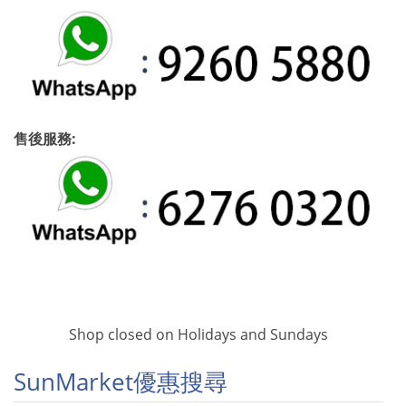
售後服務:
Shop closed on Holidays and Sundays
SunMarket優惠搜尋