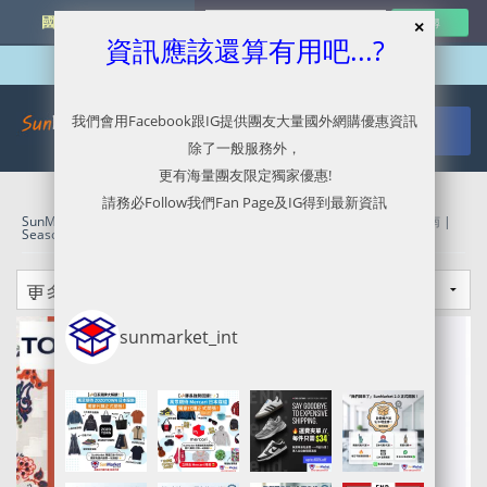
國外網購最新資訊
資訊應該還算有用吧...?
我們會用Facebook跟IG提供團友大量國外網購優惠資訊
除了一般服務外，
更有海量團友限定獨家優惠!
請務必Follow我們Fan Page及IG得到最新資訊
SunMarket 代購．代運．代寄
»
Tory Burch官網代購/代運/集運服務指南 |
Seasonal Sale 開催中
sunmarket_int