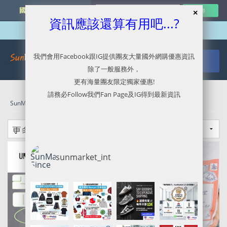
國外網購最新資訊
資訊應該還算有用吧...?
我們會用Facebook跟IG提供團友大量國外網購優惠資訊
除了一般服務外，
更有海量團友限定獨家優惠!
請務必Follow我們Fan Page及IG得到最新資訊
SunMarket 代購．代運．代寄
»
US - Urban Outfitters
sunmarket_int