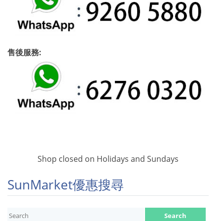
售後服務:
Shop closed on Holidays and Sundays
SunMarket優惠搜尋