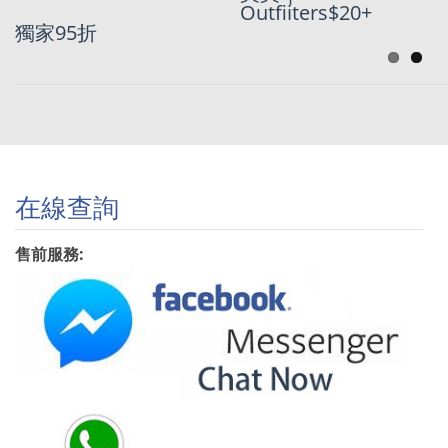
折優惠!!
Outfiiters$20+
獨家95折
在線查詢
售前服務: