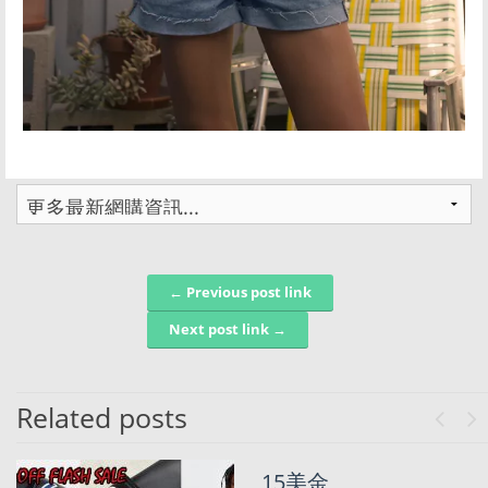
← Previous post link
Post navigation
Next post link →
Related posts
Previo
Ne
Champion/Pol
15美金