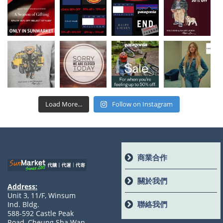
Load More...
Follow on Instagram
商業合作
關於我們
Address:
Unit 3, 11/F, Winsum
聯絡我們
Ind. Bldg.
588-592 Castle Peak
Road, Cheung Sha Wan,