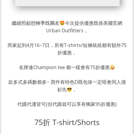
繼續照顧想轉季既團友
今次提供優惠既係美國官網
Urban Outfitters，
而家起到4月16~7日，所有T-shirts/短褲統統都有額外75
折優惠，
名牌連Champion tee 都一樣會有75折優惠
款多式多碼數都多~ 買件有特色D既包保一定唔會同人撞
衫先
，
代購代運皆可(但代購就可以享有獨家95折優惠)
75折 T-shirt/Shorts