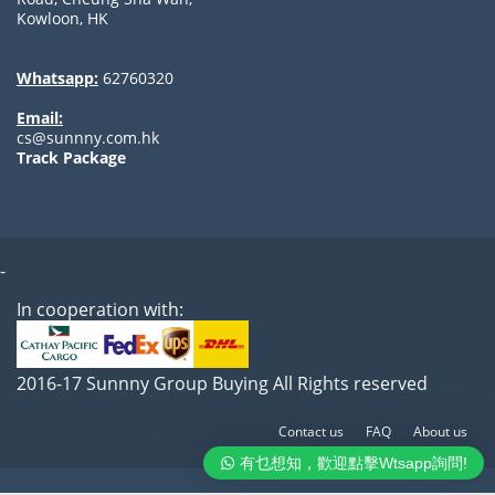
Kowloon, HK
Whatsapp:
62760320
Email:
cs@sunnny.com.hk
Track Package
-
In cooperation with:
2016-17 Sunnny Group Buying All Rights reserved
Contact us
FAQ
About us
有乜想知，歡迎點擊Wtsapp詢問!