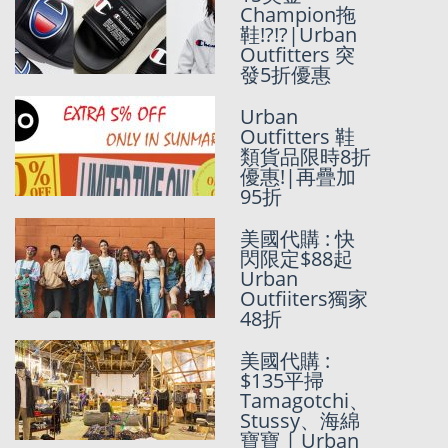
arid相機 都6
Champion拖
折! | 潮網
鞋!?!?|Urban
Urban
Outfitters 突
Outfitters 特
發5折優惠
價貨品再6折優
惠
Urban
Outfitters 鞋
Polaroid相機
類貨品限時8折
都有折!! Urban
優惠!|再疊加
Outfitters 突
95折
發8折優惠
美國代購 : 快
閃限定$88起
復仇者聯盟大
Urban
富翁!?
Outfiiters獨家
|Walmart代購
48折
團
美國代購 :
$135平掃
Urban
Tamagotchi、
Outfitters 突
Stussy、海綿
發全部Sale再5
寶寶 | Urban