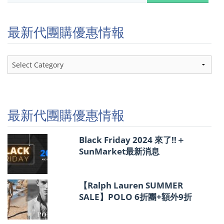
最新代團購優惠情報
最
新
代
團
購
優
最新代團購優惠情報
惠
情
報
Black Friday 2024 來了!!＋
SunMarket最新消息
【Ralph Lauren SUMMER
SALE】POLO 6折團+額外9折