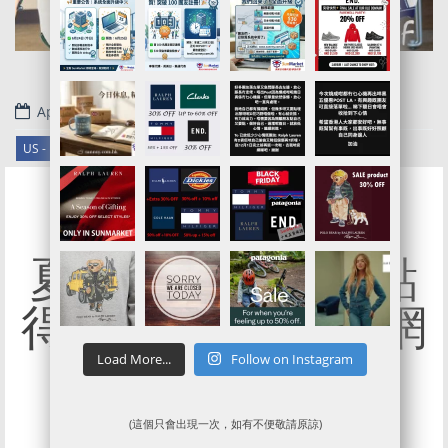
April 2, 2019
.
US - LL BEAN
夏日少個Tote袋點
得!?|L.L.Bean 全網
75折優惠!
Load More...
Follow on Instagram
(這個只會出現一次，如有不便敬請原諒)