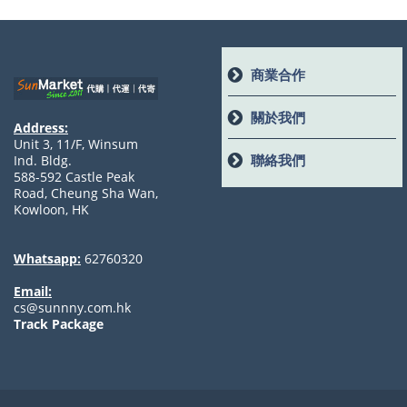
商業合作
關於我們
Address:
Unit 3, 11/F, Winsum
聯絡我們
Ind. Bldg.
588-592 Castle Peak
Road, Cheung Sha Wan,
Kowloon, HK
Whatsapp:
62760320
Email:
cs@sunnny.com.hk
Track Package