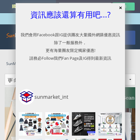
國外網購最新資訊
資訊應該還算有用吧...?
我們會用Facebook跟IG提供團友大量國外網購優惠資訊
除了一般服務外，
更有海量團友限定獨家優惠!
請務必Follow我們Fan Page及IG得到最新資訊
SunMarket 代購．代運．代寄
»
US - LL BEAN
sunmarket_int