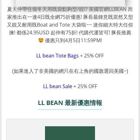
夏天仲帶住個冬天用既袋點夠型/靚!? 美國官網LLBEAN 而
家推出在一連4日既全網75折優惠! 豚長最鍾意既當然又型
又靚又耐用既Boat and Tote 大袋啦~~ 迷你細大特大任你
揀! 都係24.95USD 起仲有75折! 代購代運皆可! 豚長推薦
優惠只到4月5日11:59PM!
LL bean Tote Bags
+ 25% OFF
(如果進入了非美國的網只在右上角的國旗選回美國~)
LL bean Sale
+ 25% OFF
LL BEAN 最新優惠情報