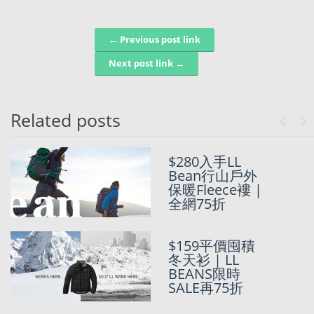
← Previous post link
Post navigation
Next post link →
Related posts
Previo
Ne
美國LLBean官
$280入手LL
網4折
Bean行山戶外
Clearance
保暖Fleece褸 |
Sale |
全網75折
SunMarket獨
家77折優惠
$159平價囤積
冬天衫 | LL
美國LLBean官
BEANS限時
網4折Summer
SALE再75折
Sale |
SunMarket獨