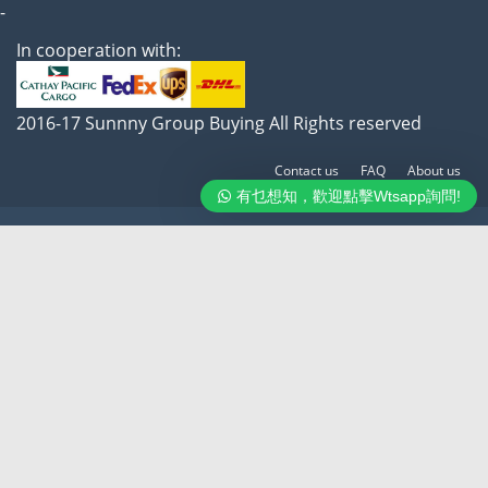
-
In cooperation with:
2016-17 Sunnny Group Buying All Rights reserved
Contact us
FAQ
About us
有乜想知，歡迎點擊Wtsapp詢問!