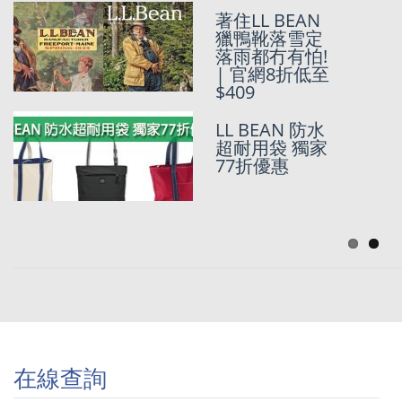
家77折優惠
著住LL BEAN
獵鴨靴落雪定
2折起
落雨都冇有怕!
Clearance 再8
| 官網8折低至
折! L.L.Bean美
$409
國官網優惠
LL BEAN 防水
超耐用袋 獨家
美國代購 :
77折優惠
$409對LL
Bean雨靴雨鞋
| 獨家低至半
價迎雨季
在線查詢