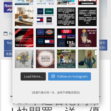
February 14, 2019
Reebok美國官網代購/代運/集運服務指南 | Memorial Day 5折優惠 (寫著冇
折都有折)
.
美國代購代運
美國代運
美國轉運
Load More...
Follow on Instagram
$165件Reebok
(這個只會出現一次，如有不便敬請原諒)
Tee平過香港門市