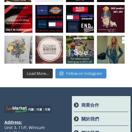
Load More...
Follow on Instagram
商業合作
關於我們
Address:
Unit 3, 11/F, Winsum