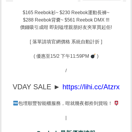
$165 Reebok衫~ $230 Reebok運動長褲~
$288 Reebok背嚢~ $561 Reebok DMX !!!
價錢吸引成咁 即刻嗌埋親朋好友夾單買起佢!
[ 落單請填官網價格 系統自動計折 ]
( 優惠至15/2 下午11:59PM
)
/
VDAY SALE ►
https://lihi.cc/Atzrx
包埋順豐智能櫃服務，咁就幾夜都拎到貨啦！
|