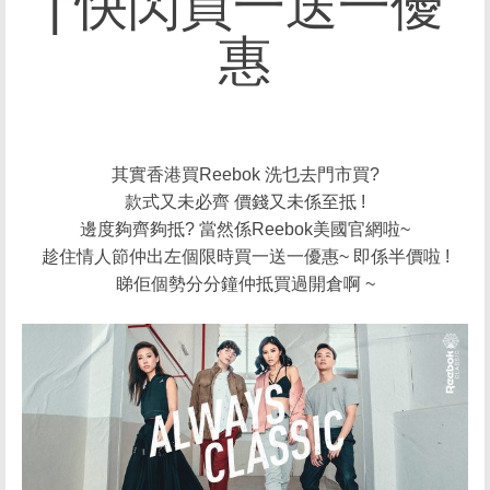
| 快閃買一送一優
惠
其實香港買Reebok 洗乜去門市買?
款式又未必齊 價錢又未係至抵 !
邊度夠齊夠抵? 當然係Reebok美國官網啦~
趁住情人節仲出左個限時買一送一優惠~ 即係半價啦 !
睇佢個勢分分鐘仲抵買過開倉啊 ~