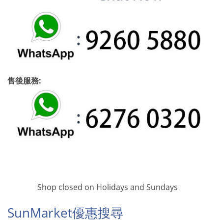
售後服務:
Shop closed on Holidays and Sundays
SunMarket優惠搜尋