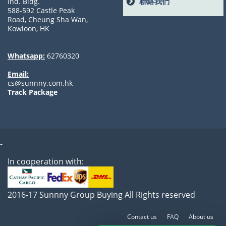
聯絡我們
Ind. Bldg.
588-592 Castle Peak
Road, Cheung Sha Wan,
Kowloon, HK
Whatsapp:
62760320
Email:
cs@sunnny.com.hk
Track Package
-
In cooperation with:
2016-17 Sunnny Group Buying All Rights reserved
Contact us
FAQ
About us