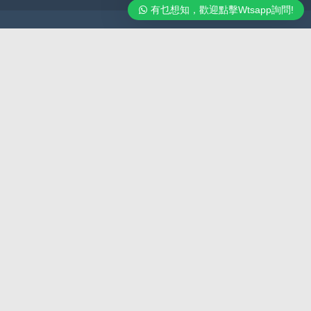
有乜想知，歡迎點擊Wtsapp詢問!