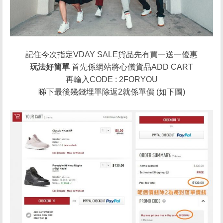
記住今次指定VDAY SALE貨品先有買一送一優惠
玩法好簡單
首先係網站將心儀貨品ADD CART
再輸入CODE : 2FORYOU
睇下最後幾錢埋單除返2就係單價 (如下圖)