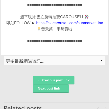
=========================
超平現貨 盡在旋轉拍賣CAROUSELL
即刻FOLLOW ►
https://hk.carousell.com/sunmarket_int/
留意第一手筍貨啦
=========================
← Previous post link
Post navigation
Next post link →
Related posts