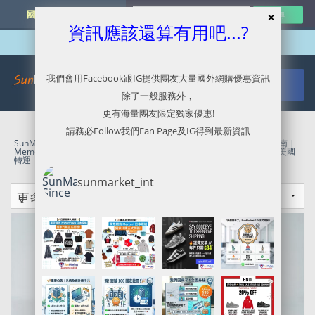
國外網購最新資訊
資訊應該還算有用吧...?
我們會用Facebook跟IG提供團友大量國外網購優惠資訊
除了一般服務外，
更有海量團友限定獨家優惠!
請務必Follow我們Fan Page及IG得到最新資訊
SunMarket 代購．代運．代寄
»
Reebok美國官網代購/代運/集運服務指南 |
Memorial Day 5折優惠 (寫著冇折都有折)
»
美國代購代運
»
美國代運
»
美國
轉運
sunmarket_int