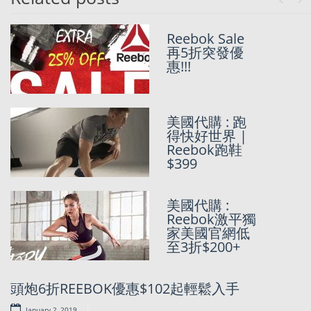
Previo
Ne
(最後一日) 美
Reebok Sale
國大優惠日
再5折突發優
Memorial Day
惠!!!
Sale 2022 優惠
總匯
美國代購 : 跑
Maison
得快好世界 |
Margiela x
Reebok跑鞋
Reebok 聯乘
$399
Pump Fury 比
香港平$1000+!
Reebok 代購團
美國代購 :
5折優惠復活
Reebok激平獨
家美國官網低
USD 16一個
至3折$200+
Duffle
袋|Reebok 美
國官網4折
頭炮6折REEBOK優惠$102起輕鬆入手
Sale!???
January 2, 2019