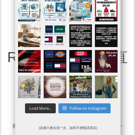
75折ASOS快閃
$600+平掃
RAYBAN、NMD直
送智能櫃
ASOS官網上既品牌多不勝數
Load More...
Follow on Instagram
你UP得出佢都基本上一定有 !
依家仲要限時快閃75折 係全網都有
團友限定買$1野都可以75折埋單兼直送順豐智能櫃~
(這個只會出現一次，如有不便敬請原諒)
屋企冇人得閒收貨一樣幾時都拎到心水貨品 !