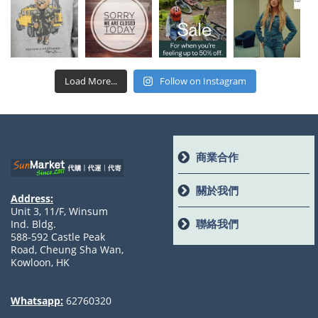
Load More...
Follow on Instagram
商業合作
關於我們
Address:
Unit 3, 11/F, Winsum
聯絡我們
Ind. Bldg.
588-592 Castle Peak
Road, Cheung Sha Wan,
Kowloon, HK
Whatsapp:
62760320