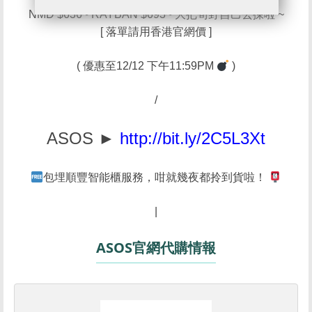
NMD $636~ RAYBAN $693~ 大把筍野自己去揀啦 ~
[ 落單請用香港官網價 ]
( 優惠至12/12 下午11:59PM
)
/
ASOS ►
http://bit.ly/2C5L3Xt
包埋順豐智能櫃服務，咁就幾夜都拎到貨啦！
|
ASOS官網代購情報