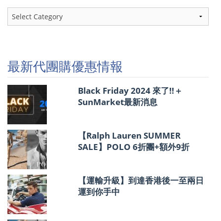
最
新
代
團
購
優
最新代團購優惠情報
惠
情
報
Black Friday 2024 來了!!＋
SunMarket最新消息
【Ralph Lauren SUMMER
SALE】POLO 6折團+額外9折
【運輸升級】到達香港後一至兩日
運到你手中