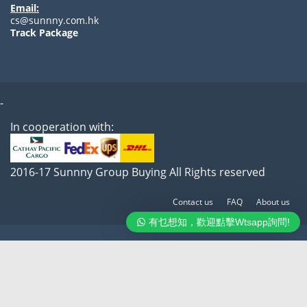
Email:
cs@sunnny.com.hk
Track Package
-
In cooperation with:
2016-17 Sunnny Group Buying All Rights reserved
Contact us
FAQ
About us
有乜想知，歡迎點擊Wtsapp詢問!