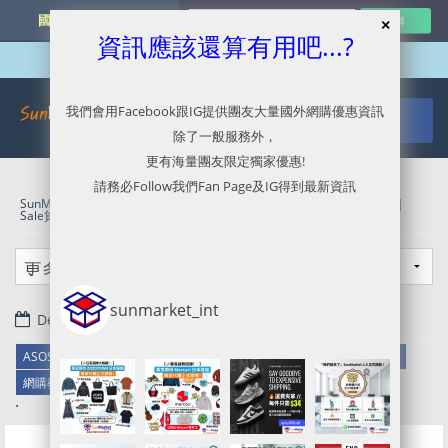
國外網購最新資訊
資訊應該還算有用吧...?
我們會用Facebook跟IG提供團友大量國外網購優惠資訊
除了一般服務外，
更有海量團友限定獨家優惠!
請務必Follow我們Fan Page及IG得到最新資訊
SunMarket 代購．代運．代寄
»
ASOS UK官網代購/代運/集運服務指南 |
Sale貨品75折優惠
»
精選貨品
»
網購教學
sunmarket_int
December 11, 2018
ASOS UK官網代購/代運/集運服務指南 | Sale貨品75折優惠
精選貨品
網購教學
.