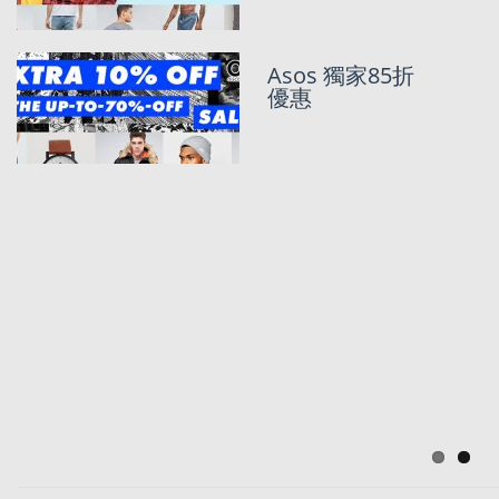
惠
ASOS 限時9
Asos 獨家85折
折，Adidas，
優惠
Tommy低至3
折
ASOS 限時85
折優惠，
A&F/Hollister
低至4折!
4舊幾水一對
Adidas 黑白
Superstars!?