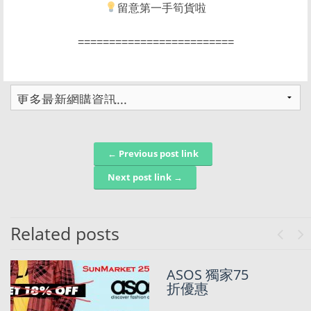
留意第一手筍貨啦
=========================
← Previous post link
Post navigation
Next post link →
Related posts
Previo
Ne
Nike?Adidas?
ASOS 獨家75
A&F? Asos 罕
折優惠
有全網75折優