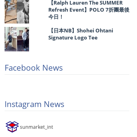
【Ralph Lauren The SUMMER
Refresh Event】POLO 7折團最後
今日！
【日本NB】Shohei Ohtani
Signature Logo Tee
Facebook News
Instagram News
sunmarket_int