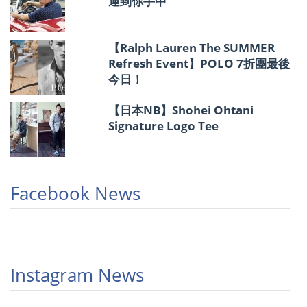
運到你手中
【Ralph Lauren The SUMMER
Refresh Event】POLO 7折團最後
今日！
【日本NB】Shohei Ohtani
Signature Logo Tee
Facebook News
Instagram News