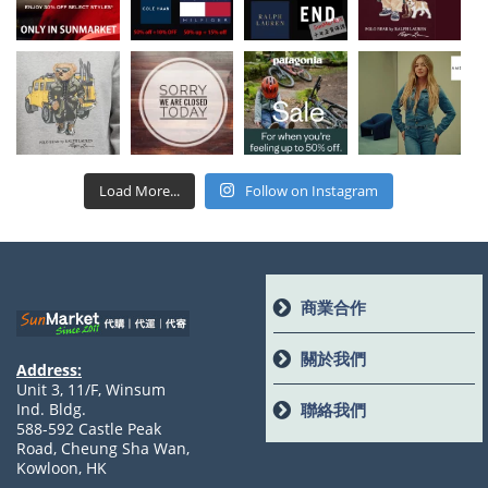
Load More...
Follow on Instagram
商業合作
關於我們
Address:
Unit 3, 11/F, Winsum
聯絡我們
Ind. Bldg.
588-592 Castle Peak
Road, Cheung Sha Wan,
Kowloon, HK