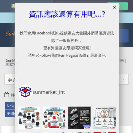
國外網購最新資訊
資訊應該還算有用吧...?
我們會用Facebook跟IG提供團友大量國外網購優惠資訊
除了一般服務外，
更有海量團友限定獨家優惠!
請務必Follow我們Fan Page及IG得到最新資訊
SunMarket 代購．代運．代寄
»
New Balance官網代購/代運/集運服務指南 |
新款990/996入荷!
»
美國代購代運
»
美國代運
»
美國轉運
sunmarket_int
November 27, 2018
New Balance官網代購/代運/集運服務指南 | 新款990/996入荷!
美國代購代運
美國代運
美國轉運
.