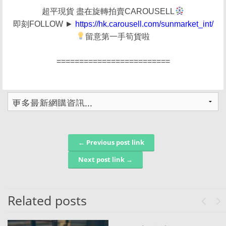
超平現貨 盡在旋轉拍賣CAROUSELL
即刻FOLLOW ►
https://hk.carousell.com/sunmarket_int/
留意第一手筍貨啦
=========================
← Previous post link
Post navigation
Next post link →
Related posts
Previo
Ne