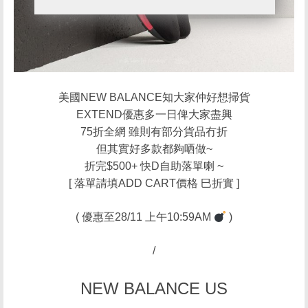
美國NEW BALANCE知大家仲好想掃貨
EXTEND優惠多一日俾大家盡興
75折全網 雖則有部分貨品冇折
但其實好多款都夠哂做~
折完$500+ 快D自助落單喇 ~
[ 落單請填ADD CART價格 巳折實 ]
( 優惠至28/11 上午10:59AM
)
/
NEW BALANCE US