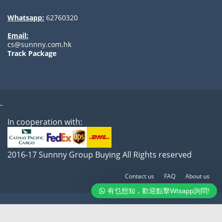
Whatsapp:
62760320
Email:
cs@sunnny.com.hk
Track Package
-
In cooperation with:
2016-17 Sunnny Group Buying All Rights reserved
Contact us
FAQ
About us
有乜想知，歡迎點擊Wtsapp詢問!