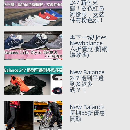
247 新色來
【NB神鞋】
襲！藍色紅色
New Balance
夠搶眼，女裝
Made in USA
仲有粉色添！
990V6
New Balance
再下一城! Joes
美國官網全網8
Newbalance
折+SunMarket
六折優惠 (附網
獨家代購團
購教學)
New Balance
New Balance
998 最平USD
247 邊到平邊
115.87 |
到多款多
SunMarket 話
碼？！
你知去邊買
New Balance
$500+入手靚款英倫NEW BALANCE獨家
長期85折優惠
54折
開動
November 24, 2018