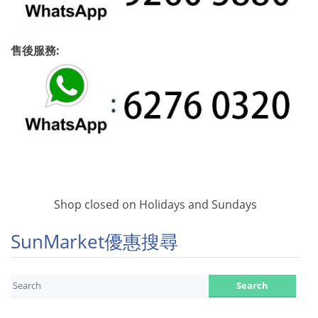
售後服務:
Shop closed on Holidays and Sundays
SunMarket優惠搜尋