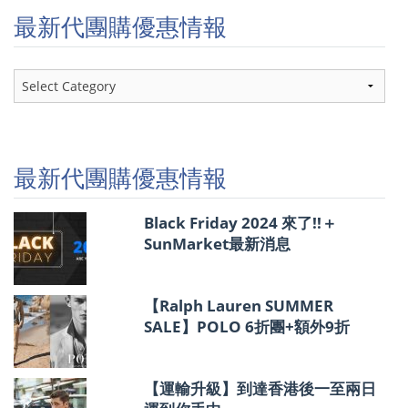
最新代團購優惠情報
最
新
代
團
購
優
最新代團購優惠情報
惠
情
報
Black Friday 2024 來了!!＋
SunMarket最新消息
【Ralph Lauren SUMMER
SALE】POLO 6折團+額外9折
【運輸升級】到達香港後一至兩日