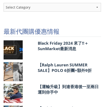
最
新
代
團
購
優
最新代團購優惠情報
惠
情
報
Black Friday 2024 來了!!＋
SunMarket最新消息
【Ralph Lauren SUMMER
SALE】POLO 6折團+額外9折
【運輸升級】到達香港後一至兩日
運到你手中