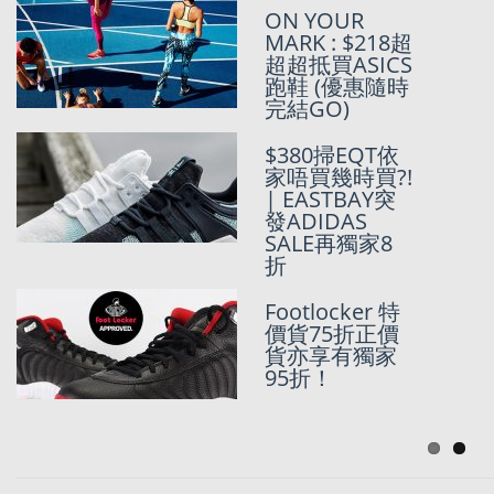
ON YOUR
MARK : $218超
突發
超超抵買ASICS
EASTBAY出左
跑鞋 (優惠隨時
最新
完結GO)
MARKDOWN
– SPRING
$380掃EQT依
SALE 5折起
家唔買幾時買?!
| EASTBAY突
發ADIDAS
人類史上第一
SALE再獨家8
次Eastbay 7折
折
優惠
Footlocker 特
價貨75折正價
貨亦享有獨家
CHAMPION X TIMBERLAND在EASTBAY
95折！
(指定貨品7折中)
November 30, 2018