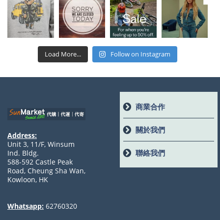
Load More...
Follow on Instagram
商業合作
關於我們
Address:
Unit 3, 11/F, Winsum
聯絡我們
Ind. Bldg.
588-592 Castle Peak
Road, Cheung Sha Wan,
Kowloon, HK
Whatsapp:
62760320