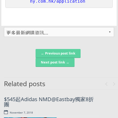
ny.com.hk/application
← Previous post link
Post navigation
Next post link →
Related posts
Previo
Ne
$545起Adidas NMD@Eastbay獨家8折
又平又多款過
團
香港! 美國
Footlocker 長
November 7, 2018
期8折優惠