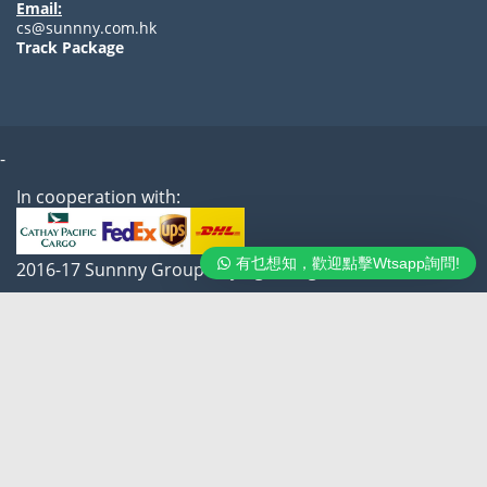
Email:
cs@sunnny.com.hk
Track Package
-
In cooperation with:
有乜想知，歡迎點擊Wtsapp詢問!
2016-17 Sunnny Group Buying All Rights reserved
Contact us
FAQ
About us