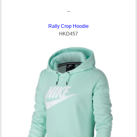
–
Rally Crop Hoodie
HKD457