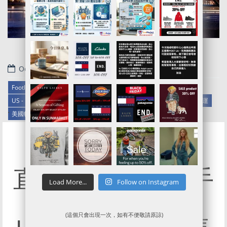
October 30, 2018
Footlocker官網代購/代運/集運服務指南 | 獨家85折代購優惠中
US - Eastbay/Champ/Footlocker/Footaction
美國代購代運
美國代運
.
美國轉運
直擊半價$327入手
Load More...
Follow on Instagram
NIKE衛衣
(這個只會出現一次，如有不便敬請原諒)