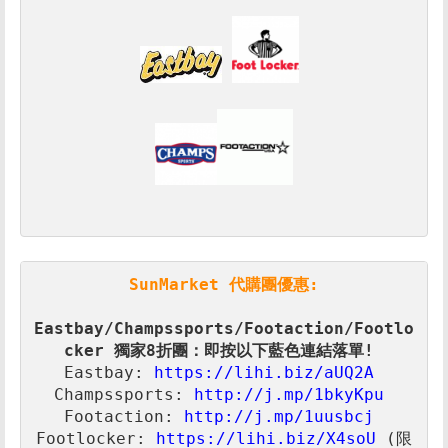
SunMarket 代購團優惠:
Eastbay/Champssports/Footaction/Footlo
Eastbay: 
https://lihi.biz/aUQ2A
Champssports: 
http://j.mp/1bkyKpu
Footaction: 
Footlocker: 
https://lihi.biz/X4soU
 (限