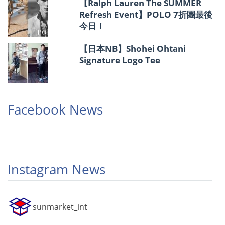
【Ralph Lauren The SUMMER
Refresh Event】POLO 7折團最後
今日！
【日本NB】Shohei Ohtani
Signature Logo Tee
Facebook News
Instagram News
sunmarket_int