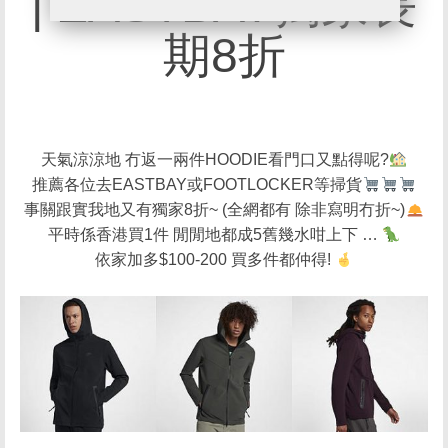
| EASTBAY獨家長
期8折
天氣涼涼地 冇返一兩件HOODIE看門口又點得呢?
推薦各位去EASTBAY或FOOTLOCKER等掃貨
事關跟實我地又有獨家8折~ (全網都有 除非寫明冇折~)
平時係香港買1件 閒閒地都成5舊幾水咁上下 …
依家加多$100-200 買多件都仲得!