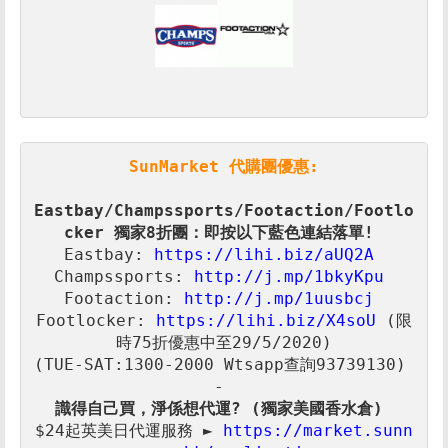
SunMarket 代購團優惠:
Eastbay/Champssports/Footaction/Footlo
Eastbay: 
https://lihi.biz/aUQ2A
Champssports: 
http://j.mp/1bkyKpu
Footaction: 
Footlocker: 
https://lihi.biz/X4soU
 (限
(TUE-SAT:1300-2000 Wtsapp查詢93739130) 

識得自己買，淨係想代運? (獨家美國香水倉)
$24起
英美日
代運服務 ► 
https://market.sunn