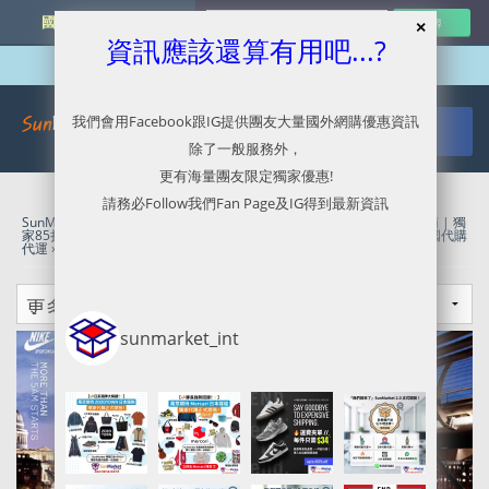
國外網購最新資訊
資訊應該還算有用吧...?
我們會用Facebook跟IG提供團友大量國外網購優惠資訊
除了一般服務外，
更有海量團友限定獨家優惠!
請務必Follow我們Fan Page及IG得到最新資訊
SunMarket 代購．代運．代寄
»
Footlocker官網代購/代運/集運服務指南 | 獨
家85折代購優惠中
»
US - Eastbay/Champ/Footlocker/Footaction
»
美國代購
代運
»
美國代運
»
美國轉運
sunmarket_int