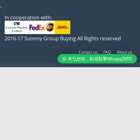
-
In cooperation with:
2016-17 Sunnny Group Buying All Rights reserved
Contact us
FAQ
About us
有乜想知，歡迎點擊Wtsapp詢問!