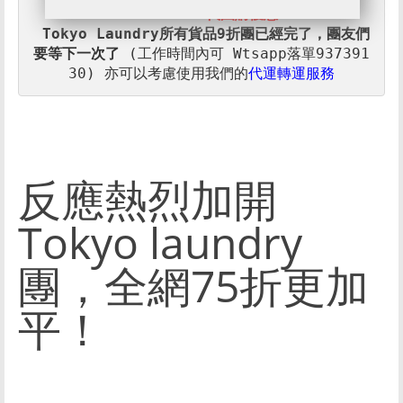
SunMarket 代團購優惠:
Tokyo Laundry
所有貨品9折
團已經完了，團友們
要等下一次了 
(工作時間內可 Wtsapp落單937391
30) 
亦可以考慮使用我們的
代運轉運服務
反應熱烈加開
Tokyo laundry
團，全網75折更加
平！