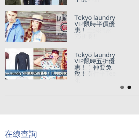
Tokyo laundry
強勢回歸
VIP限時半價優
Tokyo laundry
惠！
團，全網獨家
75折呀!!
Tokyo laundry
久違既Tokyo
VIP限時五折優
laundry團85折
惠！！仲要免
參上！唔洗一
稅！！
舊水有件平Tee
喇
在線查詢