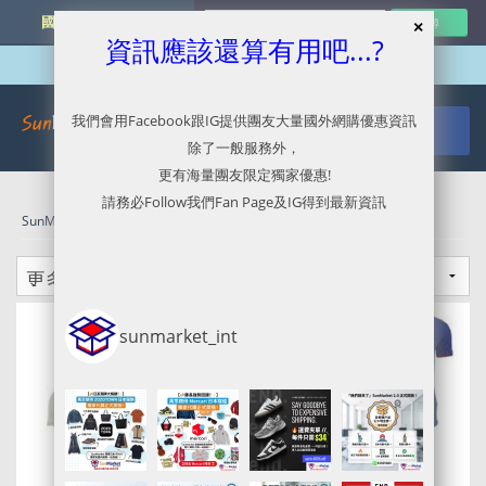
國外網購最新資訊
資訊應該還算有用吧...?
我們會用Facebook跟IG提供團友大量國外網購優惠資訊
除了一般服務外，
更有海量團友限定獨家優惠!
請務必Follow我們Fan Page及IG得到最新資訊
SunMarket 代購．代運．代寄
»
UK - TokyoLaundry
sunmarket_int