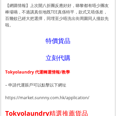
【網購情報】上次開八折團反應好好，睇黎都有唔少團友
棒場喎，不過講真佢地既TEE真係特平，款式又唔係差，
百幾蚊已經大把選擇，同埋至少唔洗出街周圍同人撞款先
啦。
特價貨品
立刻代購
Tokyolaundry 代運轉運情報/教學
– 申請代運賬戶可以點擊以下網址
https://market.sunnny.com.hk/application/
Tokyolaundry
精選推薦貨品