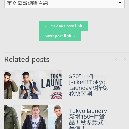
← Previous post link
Post navigation
Next post link →
Related posts
Previo
Ne
$205 一件
Tokyo laundry
Jacket!! Tokyo
全部上衣服裝
Launday 9折免
75折+免稅優惠
稅快閃團
Tokyo laundry
Tokyo laundry
新增150+件貨
新加入大量特
品！秋冬款式
價貨品，低至5
半價！
折再75折