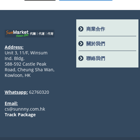
商業合作
關於我們
Address:
Unit 3, 11/F, Winsum
聯絡我們
Ind. Bldg.
588-592 Castle Peak
Road, Cheung Sha Wan,
Kowloon, HK
Whatsapp:
62760320
Email:
cs@sunnny.com.hk
Track Package