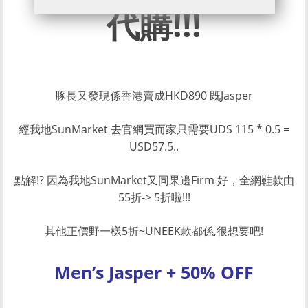
代購!!!
豚長又發現係香港賣成HKD890 既Jasper
經我地SunMarket 去官網買而家只需要UDS 115 * 0.5 =
USD57.5..
點解!? 因為我地SunMarket又同果邊Firm 好，全網鞋款由
55折-> 5折啦!!!
其他正價野一樣5折~UNEEK款都係,很想要吧!
Men’s Jasper + 50% OFF