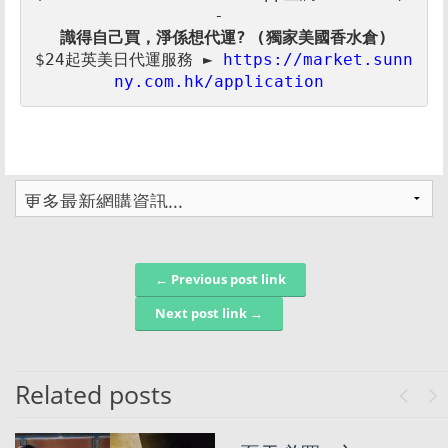
$24起英美日代運服務 ► 
https://market.sunn
ny.com.hk/application 
← Previous post link
Post navigation
Next post link →
Related posts
Previo
Ne