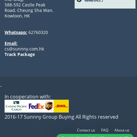
588-592 Castle Peak
Road, Cheung Sha Wan,
Kowloon, HK
Whatsapp:
62760320
Email:
cs@sunnny.com.hk
Track Package
-
In cooperation with:
2016-17 Sunnny Group Buying All Rights reserved
Contact us
FAQ
About us