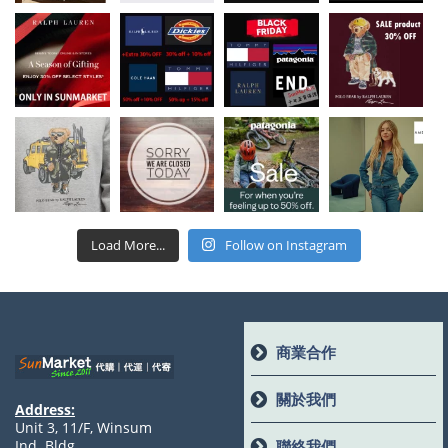
Load More...
Follow on Instagram
商業合作
關於我們
Address:
Unit 3, 11/F, Winsum
聯絡我們
Ind. Bldg.