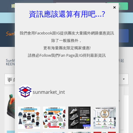
國外網購最新資訊
資訊應該還算有用吧...?
我們會用Facebook跟IG提供團友大量國外網購優惠資訊
除了一般服務外，
更有海量團友限定獨家優惠!
請務必Follow我們Fan Page及IG得到最新資訊
SunMarket 代購．代運．代寄
»
KEEN官網代購/代運/集運服務指南 | 5折起
KEEN FOOTWEAR BLAC FRIDAY SALE
sunmarket_int