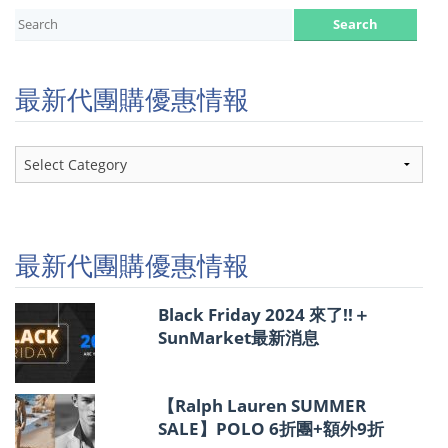
最新代團購優惠情報
最
新
代
團
購
優
最新代團購優惠情報
惠
情
報
Black Friday 2024 來了!!＋
SunMarket最新消息
【Ralph Lauren SUMMER
SALE】POLO 6折團+額外9折