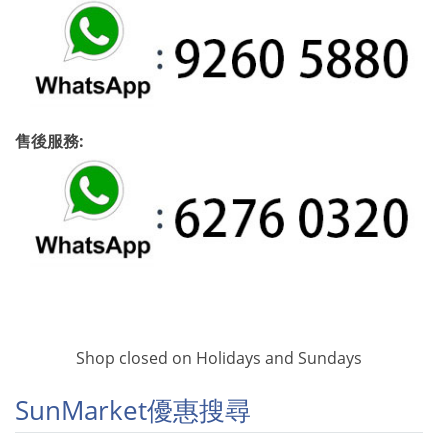
售後服務:
Shop closed on Holidays and Sundays
SunMarket優惠搜尋