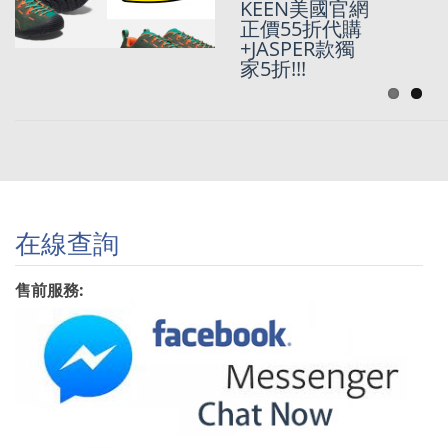
KEEN美國官網
正價55折代購
+JASPER款獨
家5折!!!
在線查詢
售前服務: