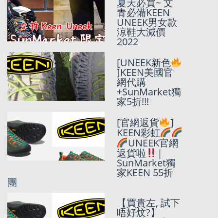
(新貨上架中)秋
夏天必買~ 文
日新款式!!
青必備KEEN
Keen
UNEEK男女款
Uneek/Newpo
涼鞋大減價
rt Retro 6折優
2022
惠USD78迎賓!
[UNEEK新色
(最後一日) 美
]KEEN美國官
國大優惠日
網代購
Memorial Day
+SunMarket獨
Sale 2022 優惠
家5折!!!
總匯
[官網返貨
]
KEEN彩虹
KEEN彩虹
UNEEK重現
UNEEK官網
江湖
|
返貨啦
|
SunMarket獨
SunMarket獨
家KEEN 5折團
家KEEN 55折
團
再下一城!
Keen Newport
【買貴左, 試下
H2 45折優惠!
唔好炆?】