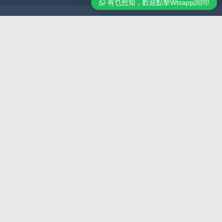
有乜想知，歡迎點擊Wtsapp詢問!