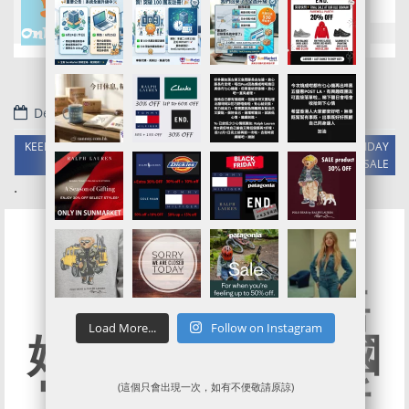
December 8, 2021
KEEN官網代購/代運/集運服務指南 | 5折起KEEN FOOTWEAR BLAC FRIDAY
SALE
.
【買貴左, 試下唔
Load More...
Follow on Instagram
好炆?】KEEN美國
官網全網正價5折
(這個只會出現一次，如有不便敬請原諒)